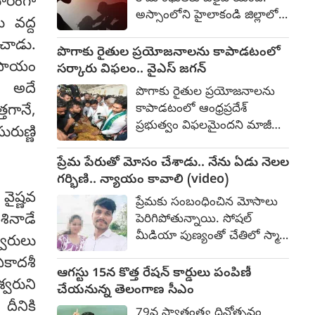
ూరంగా
అస్సాంలోని హైలాకండి జిల్లాలో
 వద్ద
పదవ తరగతి చదువుతున్న 15
ంచాడు.
ఏళ్ల బాలికపై సామూహిక
పొగాకు రైతుల ప్రయోజనాలను కాపాడటంలో
అత్యాచారం, హత్యకు
 ఉపాయం
సర్కారు విఫలం.. వైఎస్ జగన్
సంబంధించి ఒక మైనర్‌తో సహా
ు. అదే
పొగాకు రైతుల ప్రయోజనాలను
ముగ్గురిని అరెస్టు చేసినట్లు
కాపాడటంలో ఆంధ్రప్రదేశ్
తగానే,
పోలీసులు తెలిపారు. ఆగస్టు 1
ప్రభుత్వం విఫలమైందని మాజీ
ుణ్ణి
రాత్రి, పొరుగింటిలో జరిగిన ఒక
ముఖ్యమంత్రి, వైఎస్సార్ కాంగ్రెస్
కార్యక్రమానికి హాజరై ఇంటికి తిరిగి
పార్టీ అధ్యక్షుడు వైఎస్ జగన్
ప్రేమ పేరుతో మోసం చేశాడు.. నేను ఏడు నెలల
వచ్చిన బాధితురాలి తల్లి, తన
మోహన్ రెడ్డి బుధవారం
గర్భిణి.. న్యాయం కావాలి (video)
కుమార్తె మంచంపై విగతజీవిగా
ఆరోపించారు. రైతుల పంటకు
వైష్ణవ
పడి ఉండటాన్ని గమనించడంతో
ప్రేమకు సంబంధించిన మోసాలు
గిట్టుబాటు ధరలు కల్పించేందుకు
ఈ ఘటన వెలుగులోకి వచ్చింది.
శినాడే
పెరిగిపోతున్నాయి. సోషల్
తక్షణ చర్యలు చేపట్టాలని ఆయన
మీడియా పుణ్యంతో చేతిలో స్మార్ట్
వారులు
డిమాండ్ చేశారు. తూర్పు
ఫోన్లు చేతిలో వుండటం ద్వారా
గోదావరి జిల్లాలోని దేవరపల్లి
ఏకాదశీ
సులభంగా పరిచయాలు
ఆగస్టు 15న కొత్త రేషన్ కార్డులు పంపిణీ
పొగాకు వేలం కేంద్రం వద్ద
్వరుని
ఏర్పడుతున్నాయి. ఈ
చేయనున్న తెలంగాణ సీఎం
రైతులతో మాట్లాడిన జగన్, వేలం
పరిచయాలు కాస్త ప్రేమగా, ఆపై
దీనికి
ధరలు తక్కువగా ఉండటం
79వ స్వాతంత్ర్య దినోత్సవం