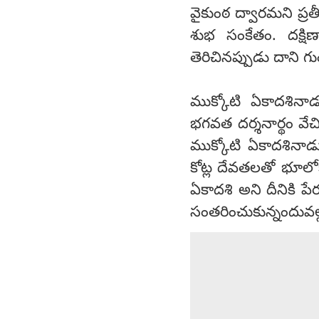
వైకుంఠ ద్వారమని ప్రత
శుభ సంకేతం. దక్ష
తెరిచినప్పుడు దాని గు
ముక్కోటి ఏకాదశినాడ
భగవత దర్శనార్థం వేచ
ముక్కోటి ఏకాదశినాడ
కోట్ల దేవతలతో భూలోకా
ఏకాదశి అని దీనికి 
సంతరించుకున్నందువల్