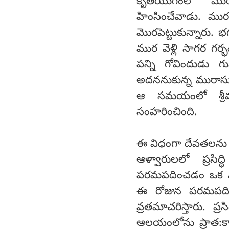
కృతయుగంలో "ముర"
హింసించేవాడు. ము
మొరపెట్టుకున్నారు. 
ముర వెళ్లి సాగర గర్భ
పన్ని గోవిందుడు గుహ
అదననుకున్న మురాసురు
ఆ సమయంలో శ్రీమహా
సంహరించింది.
ఈ విధంగా దేవతలను సంర
ఆళ్వారులలో ప్రసిద్
పరమపదించడం ఒక విశేష
ఈ రోజున పరమపదించడం
వ్రతమాచరిస్తారు. ప్
ఆలయంలోను ప్రాత:కాలం