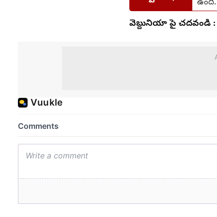
ఉంది.
వెబ్దునియా పై చదవండి :