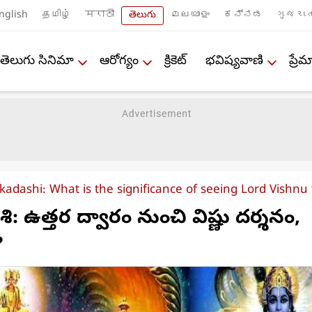
nglish
தமிழ்
मराठी
తెలుగు
മലയാളം
ಕನ್ನಡ
ગુજરાત
తెలుగు సినిమా
ఆరోగ్యం
క్రికెట్
భవిష్యవాణి
ప్ర
kadashi: What is the significance of seeing Lord Vishn
ి: ఉత్తర ద్వారం నుంచి విష్ణు దర్శనం,
?