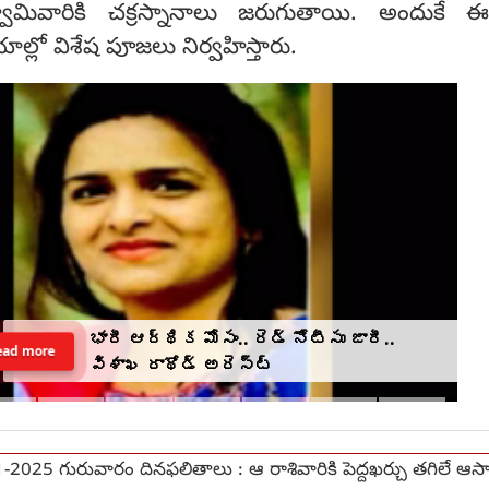
వామివారికి చక్రస్నానాలు జరుగుతాయి. అందుకే ఈ
లయాల్లో విశేష పూజలు నిర్వహిస్తారు.
భారీ ఆర్థిక మోసం.. రెడ్ నోటీసు జారీ..
ead more
విశాఖ రాథోడ్‌‌ అరెస్ట్
-2025 గురువారం దినఫలితాలు : ఆ రాశివారికి పెద్దఖర్చు తగిలే ఆస్