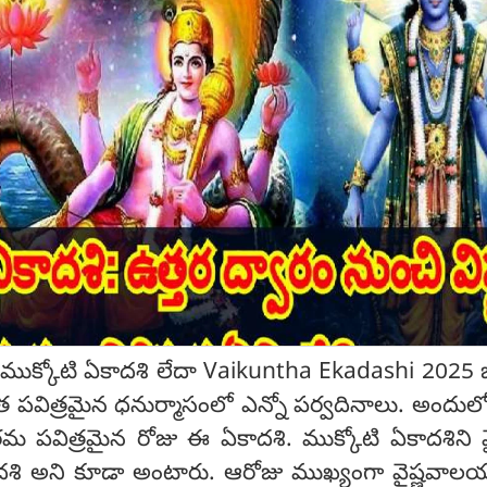
ముక్కోటి ఏకాదశి లేదా Vaikuntha Ekadashi 2025
త పవిత్రమైన ధనుర్మాసంలో ఎన్నో పర్వదినాలు. అందుల
రమ పవిత్రమైన రోజు ఈ ఏకాదశి. ముక్కోటి ఏకాదశిని 
ాదశి అని కూడా అంటారు. ఆరోజు ముఖ్యంగా వైష్ణవాలయ