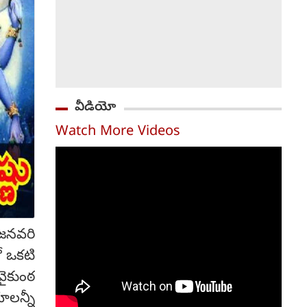
వీడియో
Watch More Videos
 జనవరి
ో ఒకటి
వైకుంఠ
ాలన్నీ