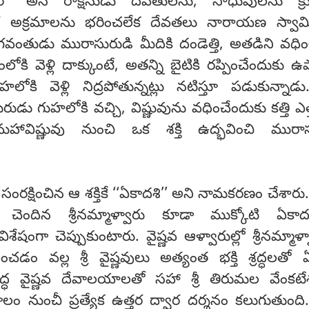
 అనే రాక్షసుడు దేవతులను, సాధువులను క్ర
ర అక్రమాలను భరించలేక దేవతలు నారాయణ స్వామి
భగవంతుడు మురాసురుడి మీదికి దండెత్తి, అతడిని వధి
ంలోకి వెళ్లి దాక్కుంటే, అతన్ని బైటికి రప్పించేందుకు
లోకి వెళ్లి నిద్రపోతున్నట్లు నటిస్తూ పడుకున్నాడ
డు గుహలోకి వచ్చి, విష్ణువును వధించేందుకు కత్తి ఎత్
విష్ణువు నుంచి ఒక శక్తి ఉద్భవించి మురాసుర
క్షించిన ఆ శక్తికే ‘‘ఏకాదశి’’ అని నామకరణం చేశారు. 
ధి చెందిన శ్రీనమ్మాళ్వారు కూడా ముక్కోటి ఏకాద
ంగా చెప్పుకుంటారు. వైష్ణవ ఆళ్వారుల్లో శ్రీనమ్మాళ్
 వల్ల శ్రీ వైష్ణవులు అత్యంత భక్తి శ్రద్ధలతో 
రసిద్ధ వైష్ణవ దేవాలయాలతో సహా శ్రీ తిరుమల వేంకటేశ
 నుంచీ ప్రత్యేక ఉత్తర ద్వార దర్శనం కలుగుతుంది. 