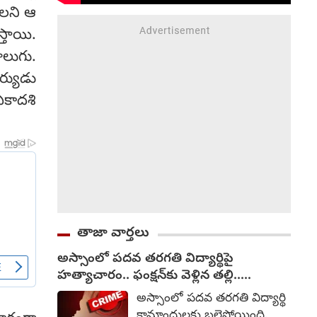
ాలని ఆ
తాయి.
ాలుగు.
్యుడు
ఏకాదశి
తాజా వార్తలు
అస్సాంలో పదవ తరగతి విద్యార్థిపై
హత్యాచారం.. ఫంక్షన్‌కు వెళ్లిన తల్లి..
మంచంపై విగతజీవిగా..?
అస్సాంలో పదవ తరగతి విద్యార్థి
కామాంధులకు బలైపోయింది.