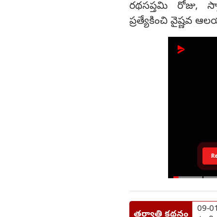
రథసప్తమి రోజు, స్
ప్రత్యేకించి వైష్ణవ ఆ
R
09-01
తర్వాతి కథనం