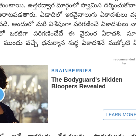
తుంటాయి. ఉత్తరద్వార మార్గంలో స్వామిని దర్శించుకోవ
 ఆరాటపడతారు. ఏడాదిలో ఇరవైనాలుగు ఏకాదశులు వస్
మైనదే. అందులో మరీ విశేషంగా పరిగణించే ఏకాదశులు న
ో ఒకటిగా పరిగణించేదే ఈ వైకుంఠ ఏకాదశి. సూర
 ముందు వచ్చే ధనుర్మాస శుద్ధ ఏకాదశినే ముక్కోటి 