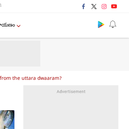
ી
Follow us
ేమాయణం
u from the uttara dwaaram?