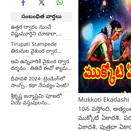
సంబంధిత వార్తలు
ఉత్తర ద్వారం నుంచే
విష్ణుమూర్తిని చూడాలా,
ద్వారాలు బద్ధలవ్వాలా?:
Tirupati Stampede
భక్తులకు సూటిగా గరికపాటి
తిరుమల వైకుంఠ ద్వార
(video)
దర్శనం టిక్కెట్లకై తొక్కిసలాట:
అవి ఉన్నవారికే వైకుంఠ ద్వార
ఆరుగురు భక్తులు మృతి
దర్శనం : తితిదే ఈవో శ్యామల
రావు
దీపావళి 2024: ట్రెండింగ్‌లో
సాంగ్స్.. కథా నేపథ్యం ఏంటి?
శ్రీకృష్ణ జన్మాష్టమి పూజలో
Mukkoti Ekadashi 
ఏయే వస్తువులను
10న వస్తోంది. అత్యం
తప్పనిసరిగా ఉంచాలి?
ముక్కోటి ఏకాదశి. ప
ఏకాదశి, పుత్రదా ఏక