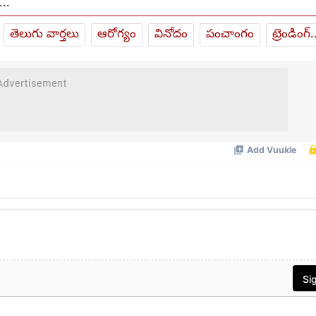
...
తెలుగు వార్తలు
ఆరోగ్యం
వినోదం
పంచాంగం
ట్రెండింగ్.