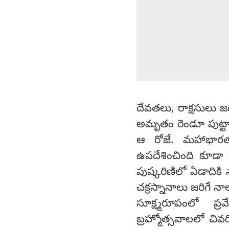
దేవతలు, రాక్షసులు 
అమృతం రెండూ పుట్టా
ఆ రోజే. మహాభారత య
ఉపదేశించింది కూడా మ
పుష్కరిణిలో ఏడాదికి
చక్రస్నానాలు జరిగే నా
సూక్ష్మరూపంలో ప్
బ్రహ్మోత్సవాలలో చివ