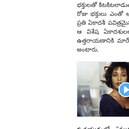
భక్తులతో కిటకిటలాడు
రోజు భక్తులు ఎంతో
ప్రతి ఏకాదశీ పవిత్ర
ఆ విశేష ఏకాదశులల
ఉత్తరాయణానికి మారే
అంటారు.