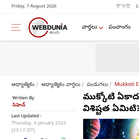
Friday, 7 August 2026
हिन्दी
E
వార్తలు
పంచాంగం
ఆధ్యాత్మికం
ఆధ్యాత్మికం వార్తలు
పండుగలు
Mukkoti E
ముక్కోటి ఏకాదశ
Written By
సిహెచ్
విశిష్టత ఏమిటి
Last Updated :
Thursday, 9 January 2025
(23:17 IST)