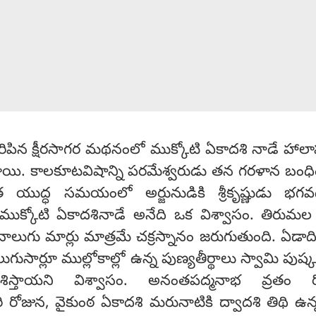
జరిపిన క్షీరసాగర మథనంలో ముక్కోటి ఏకాదశి నాడే హా
యి. కాలకూటవిషాన్ని పరమేశ్వరుడు తన గరళాన బంధి
ుద్ధ సమయంలో అర్జునుడికి శ్రీకృష్ణుడు భగవద్
ుక్కోటి ఏకాదశినాడే అనేది ఒక విశ్వాసం. తిరుమల శ్
 నాలుగు మార్లు మాత్రమే చక్రస్నానం జరుగుతుంది. ఏడా
లుగుసార్లూ ముల్లోకాల్లో ఉన్న పుణ్యతీర్థాలు స్వామి పుష్
రవేశిస్తాయని విశ్వాసం. అనంతపద్మనాభ వ్రతం ర
రి రోజున, వైకుంఠ ఏకాదశి మరునాటికి ద్వాదశి తిథి ఉన్