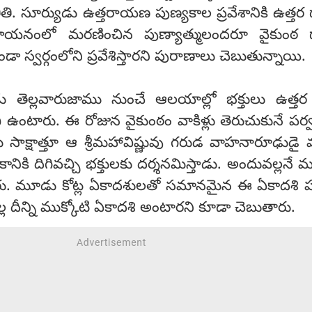
ీతి. సూర్యుడు ఉత్తరాయణ పుణ్యకాల ప్రవేశానికి ఉత్తర 
ిణాయనంలో మరణించిన పుణ్యాత్ములందరూ వైకుంఠ ద
ండా స్వర్గంలోని ప్రవేశిస్తారని పురాణాలు చెబుతున్నాయి.
ు తెల్లవారుజాము నుంచే ఆలయాల్లో భక్తులు ఉత్తర
ి ఉంటారు. ఈ రోజున వైకుంఠం వాకిళ్లు తెరుచుకునే పర్
ు సాక్షాత్తూ ఆ శ్రీమహావిష్ణువు గరుడ వాహనారూఢుడ
నికి దిగివచ్చి భక్తులకు దర్శనమిస్తాడు. అందువల్లనే ము
పేరు. మూడు కోట్ల ఏకాదశులతో సమానమైన ఈ ఏకాదశి ప
ల దీన్ని ముక్కోటి ఏకాదశి అంటారని కూడా చెబుతారు.