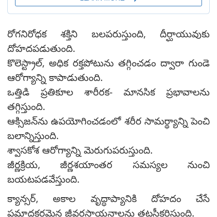
రోగనిరోధక శక్తిని బలపరుస్తుంది, దీర్ఘాయువుకు
దోహదపడుతుంది.
కొలెస్ట్రాల్, అధిక రక్తపోటును తగ్గించడం ద్వారా గుండె
ఆరోగ్యాన్ని కాపాడుతుంది.
ఒత్తిడి ప్రతికూల శారీరక- మానసిక ప్రభావాలను
తగ్గిస్తుంది.
ఆక్సిజన్‌ను ఉపయోగించడంలో శరీర సామర్థ్యాన్ని పెంచి
బలాన్నిస్తుంది.
శ్వాసకోశ ఆరోగ్యాన్ని మెరుగుపరుస్తుంది.
జీర్ణక్రియ, జీర్ణశయాంతర సమస్యల నుంచి
బయటపడవేస్తుంది.
క్యాన్సర్, అకాల వృద్ధాప్యానికి దోహదం చేసే
ప్రమాదకరమైన జీవరసాయనాలను తటస్థీకరిస్తుంది.