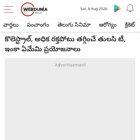
Sat, 8 Aug 2026
వార్తలు
పంచాంగం
తెలుగు సినిమా
ఆరోగ్యం
క్రికెట్
కొలెస్ట్రాల్, అధిక రక్తపోటు తగ్గించే తులసి టీ,
ఇంకా ఏమేమి ప్రయోజనాలు