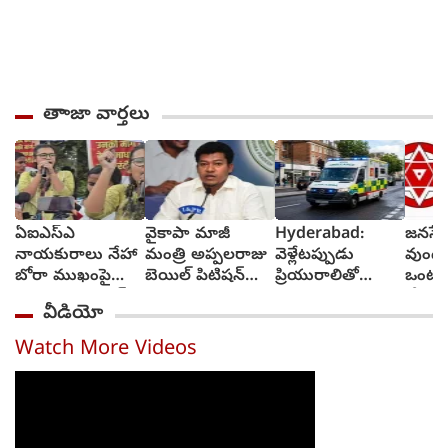
తాాజా వార్తలు
ఏఐఎస్ఎ
వైకాపా మాజీ
Hyderabad:
జనసేన
నాయకురాలు నేహా
మంత్రి అప్పలరాజు
వెళ్లేటప్పుడు
వుండ
బోరా ముఖంపై
బెయిల్ పిటిషన్‌
ప్రియురాలితో
ఒంటరి
సిరా, ఇది జంతర్
తిరస్కృతి
వెళ్లాడు,
చేస్తా
వీడియో
మంతర్ కాదంటూ...
వచ్చేటప్పుడు
చీఫ్ 
అంబులెన్సులో
రావు
Watch More Videos
ఆమె శవాన్ని
తెచ్చాడు