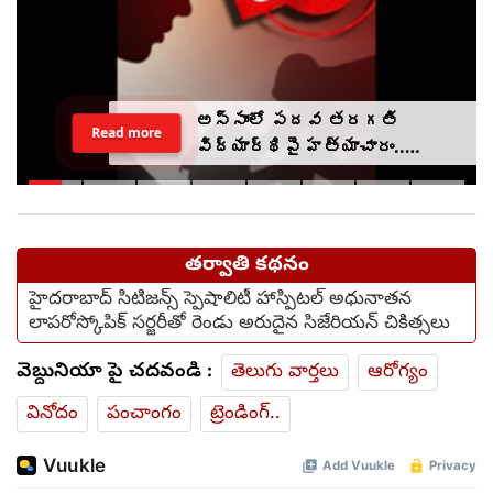
అస్సాంలో పదవ తరగతి
Read more
విద్యార్థిపై హత్యాచారం..
ఫంక్షన్‌కు వెళ్లిన తల్లి..
మంచంపై విగతజీవిగా..?
తర్వాతి కథనం
హైదరాబాద్ సిటిజన్స్ స్పెషాలిటీ హాస్పిటల్ అధునాతన
లాపరోస్కోపిక్ సర్జరీతో రెండు అరుదైన సిజేరియన్ చికిత్సలు
వెబ్దునియా పై చదవండి :
తెలుగు వార్తలు
ఆరోగ్యం
వినోదం
పంచాంగం
ట్రెండింగ్..