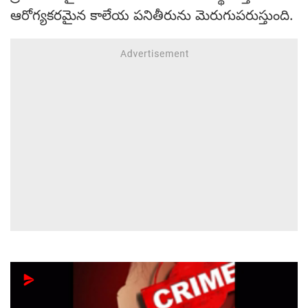
ఆరోగ్యకరమైన కాలేయ పనితీరును మెరుగుపరుస్తుంది.