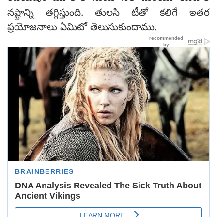
నష్టాన్ని తగ్గిస్తుంది. తులసి టీతో కలిగే ఇతర
ప్రయోజనాలు ఏమిటో తెలుసుకుందాము.