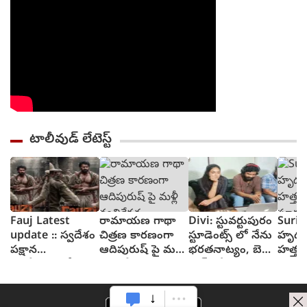
టాలీవుడ్ లేటెస్ట్
Fauj Latest
రామాయణ గాథా
Divi: స్టువర్టుపురం
Suriy
update :: స్వదేశం
చిత్రణ కారణంగా
స్టూడెంట్స్ లో నేను
హృద
పక్షాన
ఆదిపురుష్ పై మళ్లీ
భరతనాట్యం, బెల్లి
హత్తు
ఆంగ్లేయులతో
వ్యతిరేకత
డాన్స్ చేశా : దివి
సూర్య 
పోరాటానికి దిగిన
విశ్వన
ఫౌజీ గా ప్రభాస్
ట్రైలర్