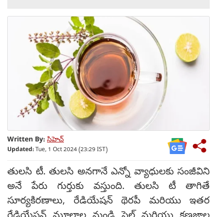
Written By:
సిహెచ్
Updated:
Tue, 1 Oct 2024 (23:29 IST)
తులసి టీ. తులసి అనగానే ఎన్నో వ్యాధులకు సంజీవిని
అనే పేరు గుర్తుకు వస్తుంది. తులసి టీ తాగితే
సూర్యకిరణాలు, రేడియేషన్ థెరపీ మరియు ఇతర
రేడియేషన్ మూలాల నుండి సెల్ మరియు కణజాల