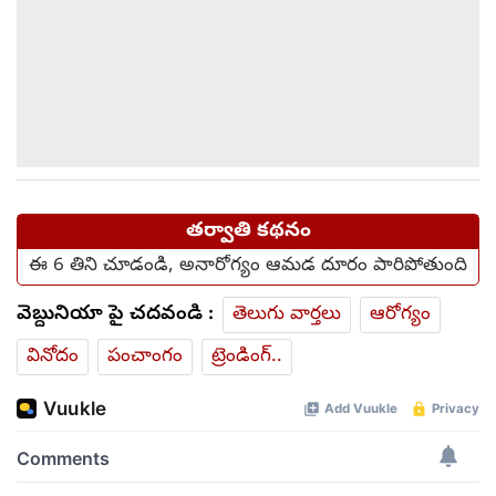
తర్వాతి కథనం
ఈ 6 తిని చూడండి, అనారోగ్యం ఆమడ దూరం పారిపోతుంది
వెబ్దునియా పై చదవండి :
తెలుగు వార్తలు
ఆరోగ్యం
వినోదం
పంచాంగం
ట్రెండింగ్..