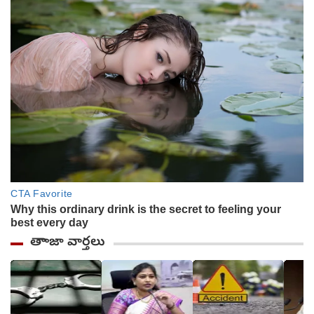
తాాజా వార్తలు