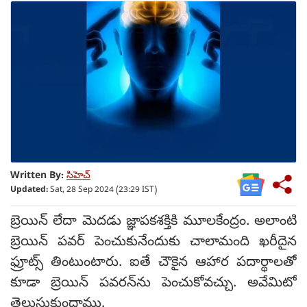
Written By:
సిహెచ్
Updated:
Sat, 28 Sep 2024 (23:29 IST)
బ్రెయిన్ లేదా మెదడు జ్ఞాపకశక్తికి మూలకేంద్రం. అలాంటి
బ్రెయిన్ పవర్ పెంచుకునేందుకు చాలామంది ఖరీదైన
ఫ్రూట్స్ తింటుంటారు. ఐతే చౌకైన ఆహార పదార్థాలతో
కూడా బ్రెయిన్ పవరన్‌ను పెంచుకోవచ్చు. అవేమిటో
తెలుసుకుందాము.