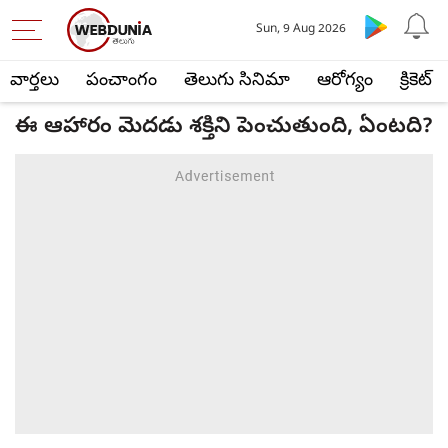
Sun, 9 Aug 2026
వార్తలు
పంచాంగం
తెలుగు సినిమా
ఆరోగ్యం
క్రికెట్
ఈ ఆహారం మెదడు శక్తిని పెంచుతుంది, ఏంటది?