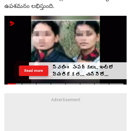
ఉపశమనం లభిస్తుంది.
స్వలింగ సంపర్కులు.. ఇంట్లో
Read more
వ్యతిరేకత... చున్నీతో
ఉరేసుకుని ఆత్మహత్య