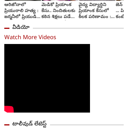
ఆరిజోనాలో
మెడికో ప్రియాంక
వైద్య విద్యార్థిని
జెన్ జ
ప్రియురాలి హత్య :
కేసు.. నిందితులకు
ప్రియాంక కేసులో
... పిల
జర్మనీలో ప్రియుడి
కఠిన శిక్షలు పడేలా
కీలక పరిణామం :
కంటే 
అరెస్టు
చర్యలు : హోం
సెక్షన్లు మార్చనున్న
ముఖ్య
వీడియో
మంత్రి అనిత
పోలీసులు
ధర్మేంద
Watch More Videos
టాలీవుడ్ లేటెస్ట్