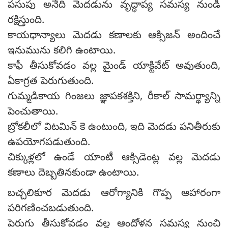
పసుపు అనేది మెదడును వృద్ధాప్య సమస్య నుండి
రక్షిస్తుంది.
కాయధాన్యాలు మెదడు కణాలకు ఆక్సిజన్ అందించే
ఇనుమును కలిగి ఉంటాయి.
కాఫీ తీసుకోవడం వల్ల మైండ్ యాక్టివేట్ అవుతుంది,
ఏకాగ్రత పెరుగుతుంది.
గుమ్మడికాయ గింజలు జ్ఞాపకశక్తిని, రీకాల్ సామర్థ్యాన్ని
పెంచుతాయి.
బ్రోకలీలో విటమిన్ కె ఉంటుంది, ఇది మెదడు పనితీరుకు
ఉపయోగపడుతుంది.
చిక్కుళ్లలో ఉండే యాంటీ ఆక్సిడెంట్ల వల్ల మెదడు
కణాలు దెబ్బతినకుండా ఉంటాయి.
బచ్చలికూర మెదడు ఆరోగ్యానికి గొప్ప ఆహారంగా
పరిగణించబడుతుంది.
పెరుగు తీసుకోవడం వల్ల ఆందోళన సమస్య నుంచి