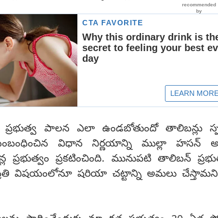
్రభుత్వ పాలన ఎలా ఉండబోతుందో తాలిబన్లు స్పష
ి సంబంధించిన విధాన నిర్ణయాన్ని ముల్లా హసన్ అ
్ల ప్రభుత్వం ప్రకటించింది. మునుపటి తాలిబన్ ప్రభుత్
ప్రతి విషయంలోనూ షరియా చట్టాన్ని అమలు చేస్తామని 