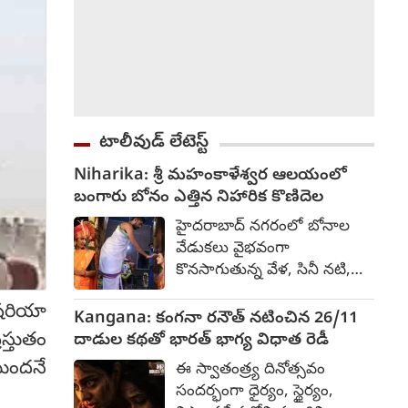
టాలీవుడ్ లేటెస్ట్
Niharika: శ్రీ మహంకాళేశ్వర ఆలయంలో
బంగారు బోనం ఎత్తిన నిహారిక కొణిదెల
హైదరాబాద్ నగరంలో బోనాల
వేడుకలు వైభవంగా
కొనసాగుతున్న వేళ, సినీ నటి,
నిర్మాత నిహారిక కొణిదెల పాతబస్తీ
 షరియా
మీరాలం మండిలోని శ్రీ
Kangana: కంగనా రనౌత్ నటించిన 26/11
మహంకాళేశ్వర దేవాలయంలో
స్తుతం
దాడుల కథతో భారత్ భాగ్య విధాత రెడీ
అమ్మవారికి బంగారు బోనం ఎత్తి
టుందనే
ఈ స్వాతంత్ర్య దినోత్సవం
ప్రత్యేక పూజలు నిర్వహించారు.
సందర్భంగా ధైర్యం, స్థైర్యం,
ఆలయ అర్చకులు ఆమెకు