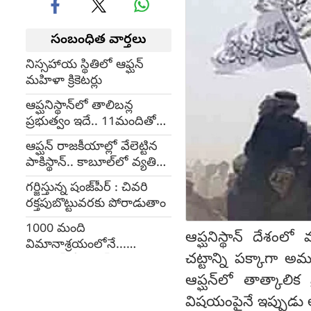
సంబంధిత వార్తలు
నిస్సహాయ స్థితిలో ఆఫ్ఘన్
మహిళా క్రికెటర్లు
ఆప్ఘనిస్థాన్‌లో తాలిబన్ల
ప్రభుత్వం ఇదే.. 11మందితో
సర్కారు
ఆప్ఘన్ రాజకీయాల్లో వేలెట్టిన
పాకిస్థాన్.. కాబూల్‌లో వ్యతిరేక
ర్యాలీలు
గర్జిస్తున్న షంజ్‌పీర్ : చివరి
రక్తపుబొట్టువరకు పోరాడుతాం
1000 మంది
ఆప్ఘనిస్థాన్ దేశంలో
విమానాశ్రయంలోనే...
చట్టాన్ని పక్కాగా అమ
కాబూల్‌లోనే ఫ్లైట్స్
ఆప్ఘన్‌లో తాత్కాలి
విషయంపైనే ఇప్పుడు అన్న