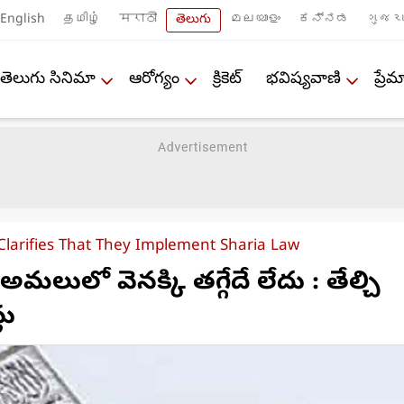
English
தமிழ்
मराठी
తెలుగు
മലയാളം
ಕನ್ನಡ
ગુજરા
తెలుగు సినిమా
ఆరోగ్యం
క్రికెట్
భవిష్యవాణి
ప్ర
 Clarifies That They Implement Sharia Law
మలులో వెనక్కి తగ్గేదే లేదు : తేల్చి
లు