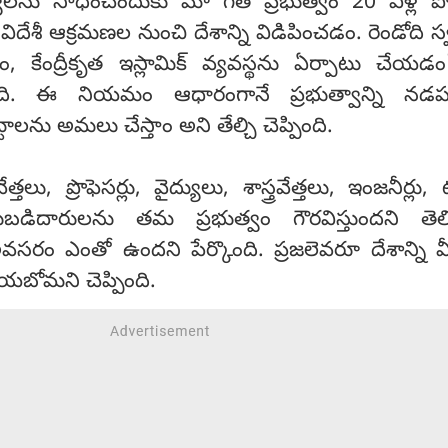
్ష్యాలను సాధించేందుకు మా గత ప్రభుత్వం 20 ఏళ్ల 
విదేశీ ఆక్రమణల నుంచి దేశాన్ని విడిపించడం. రెండోది స్
డం, కేంద్రీకృత ఇస్లామిక్ వ్యవస్థను ఏర్పాటు చేయడ
ంచింది. ఈ నియమం ఆధారంగానే ప్రభుత్వాన్ని నడ
ాలను అమలు చేస్తాం అని తేల్చి చెప్పింది.
్తలు, ప్రొఫెసర్లు, వైద్యులు, శాస్త్రవేత్తలు, ఇంజనీర్లు, ట
ట్టుబడిదారులను తమ ప్రభుత్వం గౌరవిస్తుందని తెలి
 అవసరం ఎంతో ఉందని పేర్కొంది. ప్రజలెవరూ దేశాన్ని వీడ
ేయబోమని చెప్పింది.