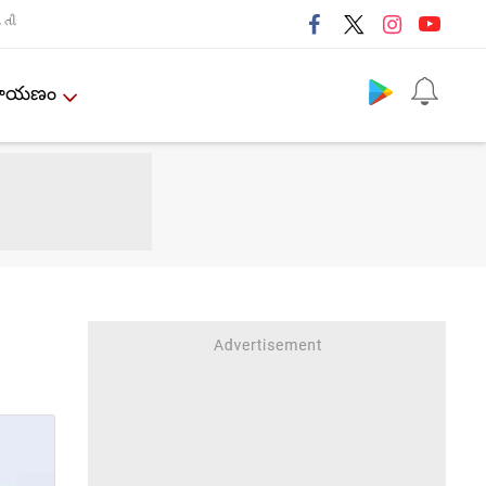
તી
Follow us
ేమాయణం