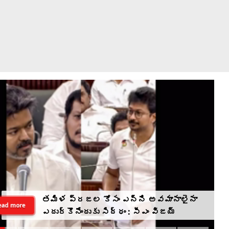
తమిళ ప్రజల కోసం ఎన్ని అవమానాలైనా
ead more
ఎదుర్కొనేందుకు సిద్ధం : సీఎం విజయ్