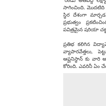
'రెండు అతిపెద్ద లక
సాగించింది. మొదటిది 
స్థిర దేశంగా మార్చ
ప్రభుత్వం ప్రకటి
పవిత్రమైన షరియా చట్ట
ప్రతిభ కలిగిన విద్యావేత
వ్యాపారవేత్తలు, పె
ఆఫ్ఘనిస్థాన్ కు వారి
కోరింది. ఎవరినీ ఏం చ