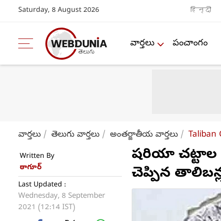
Saturday, 8 August 2026
हिन्दी
వార్తలు
పంచాంగం
వార్తలు
తెలుగు వార్తలు
అంతర్జాతీయ వార్తలు
Taliban
షరియా చట్టాల అ
Written By
ఠాగూర్
చెప్పిన తాలిబన్
Last Updated :
Wednesday, 8 September
2021 (12:14 IST)