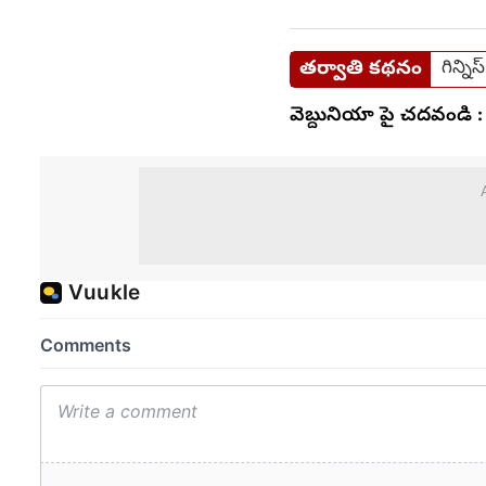
తర్వాతి కథనం
గిన్ని
వెబ్దునియా పై చదవండి :