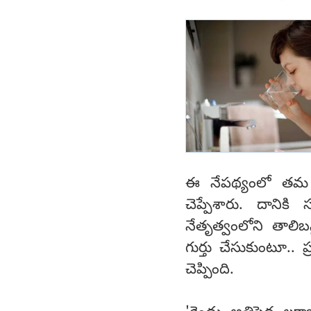
ఈ నేపథ్యంలో తమ ప
చెప్పేశారు. దానిక
నేతృత్వంలోని తాలిబన
గుర్తు చేసుకుంటూ.. 
చెప్పింది.