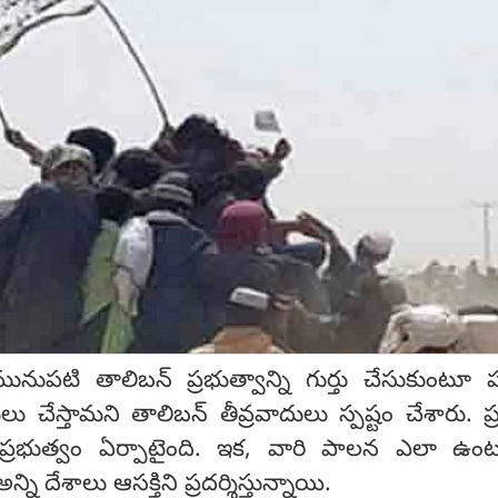
 మునుపటి తాలిబన్ ప్రభుత్వాన్ని గుర్తు చేసుకుంటూ
లు చేస్తామని తాలిబన్ తీవ్రవాదులు స్పష్టం చేశారు. ప్ర
క ప్రభుత్వం ఏర్పాటైంది. ఇక, వారి పాలన ఎలా ఉం
ి దేశాలు ఆసక్తిని ప్రదర్శిస్తున్నాయి.