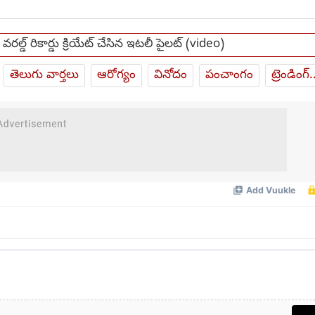
స్ వరల్డ్ రికార్డు క్రియేట్ చేసిన ఇటలీ పైలట్ (video)
తెలుగు వార్తలు
ఆరోగ్యం
వినోదం
పంచాంగం
ట్రెండింగ్.