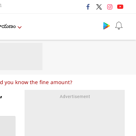
ી
Follow us
ేమాయణం
 Did you know the fine amount?
,