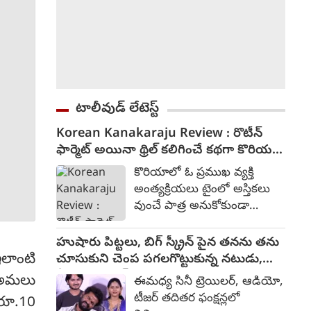
టాలీవుడ్ లేటెస్ట్
Korean Kanakaraju Review : రొటీన్
ఫార్మెట్ అయినా థ్రిల్ కలిగించే కథగా కొరియన్
కనకరాజు - రివ్యూ
కొరియాలో ఓ ప్రముఖ వ్యక్తి
అంత్యక్రియలు టైంలో అస్తికలు
వుంచే పాత్ర అనుకోకుండా
రకరకాలుగా చేతులు మారి
ఆంధ్రప్రదేశ్ లోని పెనుకొండ
హుషారు పిట్టలు, బిగ్ స్క్రీన్ పైన తనను తను
ప్రాంతంలో ఓ బార్ ఓనర్ దగ్గరకు
ఇలాంటి
చూసుకుని చెంప పగలగొట్టుకున్న నటుడు,
చేరుతుంది. ఇక అక్కడ నివశించే
వీడియో వైరల్
ా అమలు
ఈమధ్య సినీ ట్రెయిలర్, ఆడియో,
కనకరాజు (వరుణ్ తేజ్) చిన్న
టీజర్ తదితర ఫంక్షన్లలో
 రూ.10
డాన్స్ ట్రూప్ తో కాలం