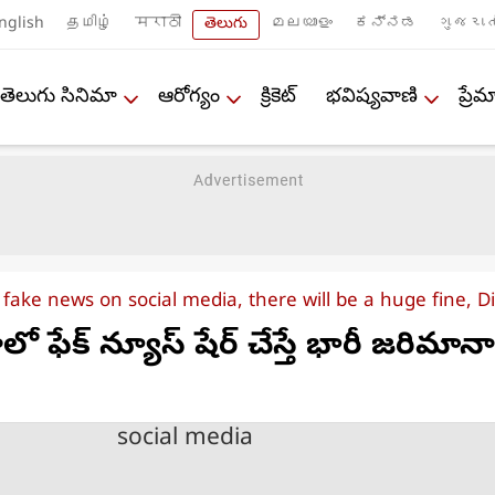
nglish
தமிழ்
मराठी
తెలుగు
മലയാളം
ಕನ್ನಡ
ગુજરાત
తెలుగు సినిమా
ఆరోగ్యం
క్రికెట్
భవిష్యవాణి
ప్ర
 fake news on social media, there will be a huge fine,
 ఫేక్ న్యూస్ షేర్ చేస్తే భారీ జరిమానా