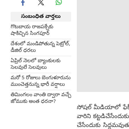
సంబంధిత వార్తలు
గొటబాయ రాజపక్సేకు
షాకిచ్చిన సింగపూర్
దేశంలో మండిపోతున్న పెట్రోల్,
డీజిల్ ధరలు
ఏప్రిల్ నెలలో బ్యాంకులకు
సెలవులే సెలవులు
మరో 5 రోజులు బెంగుళూరును
ముంచెత్తనున్న భారీ వర్షాలు
తిమింగలం వాంతి ద్వారా వచ్చే
జోముకు అంత ధరనా?
సోషల్ మీడియాలో ఫేక్ 
వారిని కట్టడిచేసేందు
చేసేందుకు సిద్ధమవుత