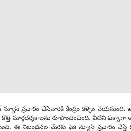
న్యూస్ ప్రచారం చేసేవారికి కేంద్రం కళ్ళెం వేయనుంది. 
కు కొత్త మార్గదర్శకాలను రూపొందించింది. వీటిని పక్కాగ
ుంది. ఈ నిబంధనల మేరకు ఫేక్ న్యూస్ ప్రచారం చేస్తే