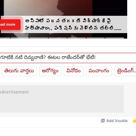
అస్సాంలో పదవ తరగతి విద్యార్థిపై
ead more
హత్యాచారం.. ఫంక్షన్‌కు వెళ్లిన తల్లి..
మంచంపై విగతజీవిగా..?
ీ గూటికి నటి దివ్యవాణి? ఈటల రాజేందర్‌తో భేటీ!
తెలుగు వార్తలు
ఆరోగ్యం
వినోదం
పంచాంగం
ట్రెండింగ్.