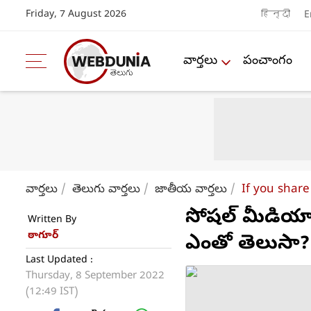
Friday, 7 August 2026
हिन्दी
E
వార్తలు
పంచాంగం
వార్తలు
తెలుగు వార్తలు
జాతీయ వార్తలు
If you share
సోషల్ మీడియాలో
Written By
ఠాగూర్
ఎంతో తెలుసా?
Last Updated :
Thursday, 8 September 2022
(12:49 IST)