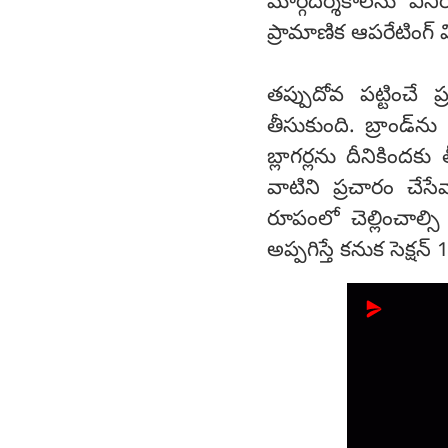
మార్గదర్శకాలను వి
ప్రామాణిక ఆపరేటింగ్
తప్పుదోవ పట్టించే 
తీసుకుంది. బ్రాండ్‌
బ్లాగర్లను దీనికింద
వాటిని ప్రచారం చేస
రూపంలో చెల్లించాల్సి
అప్పగిస్తే కనుక సెక్షన్