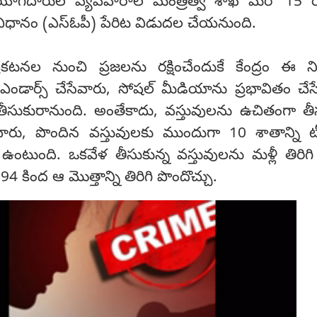
నియోగదారుల వ్యవహారాల మంత్రిత్వ శాఖ మరో 15 రో
 విధానం (ఎస్ఓపీ) పేరిట విడుదల చేయనుంది.
ప్రకటనల నుంచి ప్రజలను రక్షించేందుకే కేంద్రం ఈ న
ను ఎండార్స్ చేసేవారు, సోషల్ మీడియాను ప్రభావితం చేస
కు తీసుకురానుంది. అంతేకాదు, వస్తువులను ఉచితంగా తీ
ేవారు, పొందిన వస్తువులకు ముందుగా 10 శాతాన్ని ట
 ఉంటుంది. ఒకవేళ తీసుకున్న వస్తువులను మళ్లీ తిరిగి 
 194 కింద ఆ మొత్తాన్ని తిరిగి పొందొచ్చు.