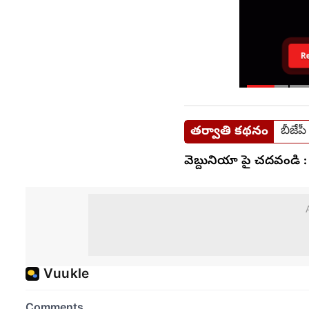
R
తర్వాతి కథనం
బీజేప
వెబ్దునియా పై చదవండి :