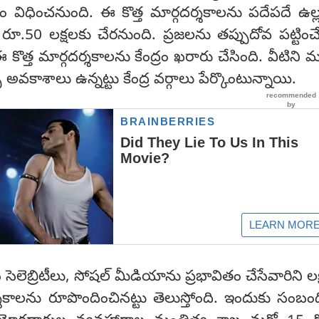
ిధించనుంది. ఈ కొత్త మార్గదర్శకాలను పదేపదే ఉల్లం
.50 లక్షలకు చేరనుంది. ప్రజలను తప్పుదోవ పట్టించే
ఈ కొత్త మార్గదర్శకాలను కేంద్రం ఖరారు చేసింది. వీటిని 
చే అవకాశాలు ఉన్నట్టు కేంద్ర వర్గాలు పేర్కొంటున్నాయి.
సే సెలెబ్రిటీలు, సోషల్ మీడియాను ప్రభావితం చేసేవారిని లక
శకాలను రూపొందించినట్టు తెలుస్తోంది. ఇందుకు సంబం