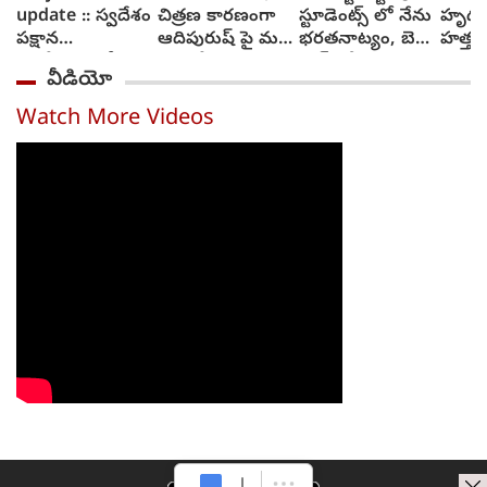
update :: స్వదేశం
చిత్రణ కారణంగా
స్టూడెంట్స్ లో నేను
హృద
పక్షాన
ఆదిపురుష్ పై మళ్లీ
భరతనాట్యం, బెల్లి
హత్తు
ఆంగ్లేయులతో
వ్యతిరేకత
డాన్స్ చేశా : దివి
సూర్య 
వీడియో
పోరాటానికి దిగిన
విశ్వన
ఫౌజీ గా ప్రభాస్
ట్రైలర్
Watch More Videos