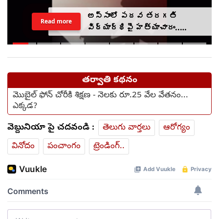
అస్సాంలో పదవ తరగతి
Read more
విద్యార్థిపై హత్యాచారం..
ఫంక్షన్‌కు వెళ్లిన తల్లి..
మంచంపై విగతజీవిగా..?
తర్వాతి కథనం
మొబైల్ ఫోన్ చోరీకి శిక్షణ - నెలకు రూ.25 వేల వేతనం...
ఎక్కడ?
వెబ్దునియా పై చదవండి :
తెలుగు వార్తలు
ఆరోగ్యం
వినోదం
పంచాంగం
ట్రెండింగ్..