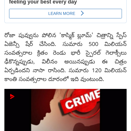
రోజా పువ్వును పోలిన 'కాస్మిక్ బ్లూమ్' చిత్రాన్ని స్పేస్
ఏజెన్సీ షేర్ చేసింది. సుమారు 500 మిలియన్
సంవత్సరాల క్రితం రెండు భారీ స్పైరల్ గెలాక్సీలు
ఢీకొన్నప్పుడు, విలీనం అయినప్పుడు ఈ చిత్రం
ఏర్పడిందని నాసా రాసింది. సుమారు 120 మిలియన్
కాంతి సంవత్సరాల దూరంలో ఇది వుంటుంది.