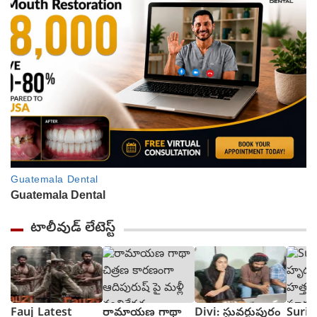
టాలీవుడ్ లేటెస్ట్
Fauj Latest
రామాయణ గాథా
Divi: స్టువర్టుపురం
Suriy