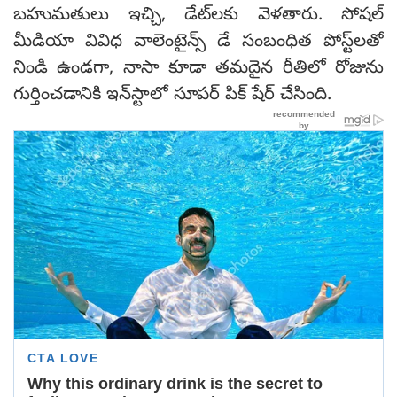
బహుమతులు ఇచ్చి, డేట్‌లకు వెళతారు. సోషల్
మీడియా వివిధ వాలెంటైన్స్ డే సంబంధిత పోస్ట్‌లతో
నిండి ఉండగా, నాసా కూడా తమదైన రీతిలో రోజును
గుర్తించడానికి ఇన్‌స్టాలో సూపర్ పిక్ షేర్ చేసింది.