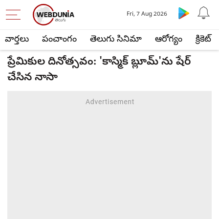
Fri, 7 Aug 2026
వార్తలు
పంచాంగం
తెలుగు సినిమా
ఆరోగ్యం
క్రికెట్
ప్రేమికుల దినోత్సవం: 'కాస్మిక్ బ్లూమ్'ను షేర్
చేసిన నాసా