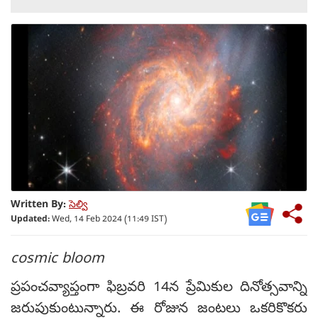
Written By:
సెల్వి
Updated:
Wed, 14 Feb 2024 (11:49 IST)
cosmic bloom
ప్రపంచవ్యాప్తంగా ఫిబ్రవరి 14న ప్రేమికుల దినోత్సవాన్ని
జరుపుకుంటున్నారు. ఈ రోజున జంటలు ఒకరికొకరు