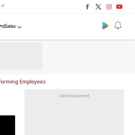
તી
Follow us
ేమాయణం
rforming Employees