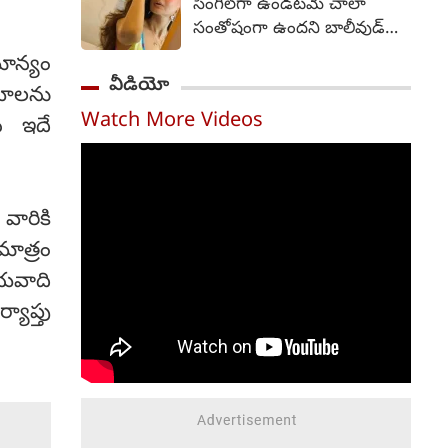
సింగిల్‌గా ఉండటమే చాలా
ఫ్రేమ్ నుంచే ఆహ్లాదకరమైన,
సంతోషంగా ఉందని బాలీవుడ్
భావోద్వేగభరితమైన,
భామ అమీషా పటేల్ అన్నారు.
మాన్యం
హృదయాన్ని తాకే కుటుంబ కథా
51 యేళ్ల వయసులో ఉన్న
వీడియో
చిత్రంగా ఈ సినిమా ప్రేక్షకులను
యోలను
అమీషా పటేల్... ఇపుడు కూడా
ఆకట్టుకుంటుందని ట్రైలర్
Watch More Videos
తాను సింగిల్‌గా ఉండటమే
న ఇదే
స్పష్టమైన సంకేతాలు ఇచ్చింది.
ఇష్టంగా ఉందని చెప్పారు.
వెంకీ అట్లూరి దర్శకుడు.
సూర్యదేవర నాగవంశీ, సాయి
సౌజన్య నిర్మించారు.
వారికి
మాత్రం
ాయవాది
యాప్తు