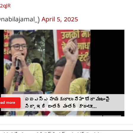
32qJR
@nabilajamal_)
April 5, 2025
తమిళ ప్రజల కోసం ఎన్ని అవమానాలైనా
ead more
ఎదుర్కొనేందుకు సిద్ధం : సీఎం విజయ్