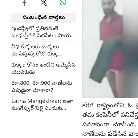
సంబంధిత వార్తలు
ఇండస్ట్రీలో ప్రతిభకంటే
బంధుప్రీతికే పెద్దపీట : పాయల్
రాజ్‌పుత్
వీధి కుక్కలకు చుక్కలు
చూపిస్తున్న రోబో కుక్క
(video)
కుక్కల కోసం ఇంటిని అమ్మేసిన
యువకుడు
రూ.800, రూ.900 నాణేలను
ఎపుడైనా చూశారా?
Latha Mangeshkar: లతా
కేరళ రాష్ట్రంలోని ఓ
మంగేష్కర్ పెళ్లి ఎందుకు
తమ కంపెనీలో పనిచేస్త
చేసుకోలేదు.. ఐదేళ్లలోనే ఆమె
ప్రతిభ అలా..?
సమానంగా చూసింది. ఉద
నాణేలను పడేసిన వాట