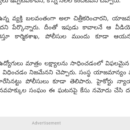
లు ఇప్పటివికావని, కొన్ని నెలల కిందటివని చెప్పారు.
 ఉన్న వ్యక్తి బలవంతంగా అలా చిత్రీకరించారని, యాజ
ి పేర్కొన్నారు. దీంతో ఇపుడు కావాలనే ఆ వీడి
రిస్తూ కార్మికశాఖ, పోలీసుల ముందు కూడా ఆయ
ద్యోగులు మాత్రం లక్ష్యాలను సాధించడంలో విఫలమైన 
లు విధించడం నిజమేనని చెప్పారు. సంస్థ యాజమాన్యం 
రేసినట్టు పోలీసులు కూడా తెలిపారు. హైకోర్టు న్య
 మానవహక్కుల సంఘం ఈ ఘటనపై కేసు నమోదు చేసి దర్