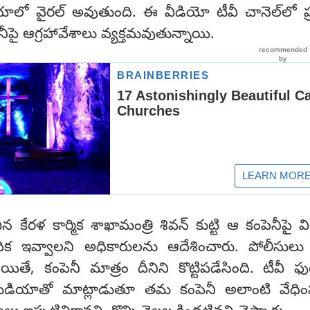
లో వైరల్ అవుతుంది. ఈ వీడియో టీవీ చానెల్‌లో ప
పై ఆగ్రహావేశాలు వ్యక్తమవుతున్నాయి.
కేరళ కార్మిక శాఖామంత్రి శివన్ కుట్టి ఆ కంపెనీపై 
ేదిక ఇవ్వాలని అధికారులను ఆదేశించారు. పోలీసుల
తే, కంపెనీ మాత్రం దీనిని కొట్టిపడేసింది. టీవీ ఫుటే
 మీడియాతో మాట్లాడుతూ తమ కంపెనీ అలాంటి వేధిం