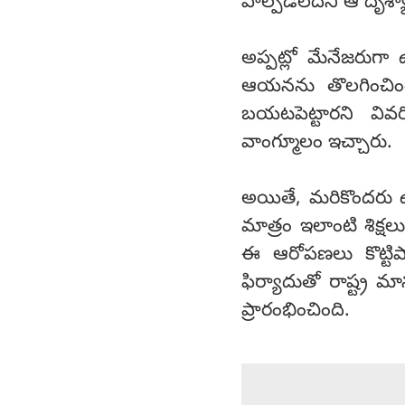
పాల్పడలేదని ఆ దృశ్యా
అప్పట్లో మేనేజరుగా
ఆయనను తొలగించిందన
బయటపెట్టారని వివ
వాంగ్మూలం ఇచ్చారు.
అయితే, మరికొందరు ఉ
మాత్రం ఇలాంటి శిక్ష
ఈ ఆరోపణలు కొట్టిపా
ఫిర్యాదుతో రాష్ట్ర
ప్రారంభించింది.