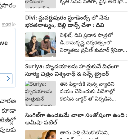
కృతి సనన్ సీతగా, సైఫ్ అలీ ఖాన్
్రసారం
దేవాలయం ప్రవేశానికి వారు
రావణుడిగా, దేవదత్త నాగే
అడ్డంకిగా వుండడంతో వారిని
హనుమంతుడిగా నటించారు.
Divi: స్టువర్టుపురం స్టూడెంట్స్ లో నేను
ఎదురొడ్డి ప్రజల పక్షాన నిలిచిన
500-700 కోట్ల భారీ బడ్జెట్‌తో
భరతనాట్యం, బెల్లి డాన్స్ చేశా : దివి
ఫౌజీ గా ప్రభాస్ పై పోరాట
2023 జూన్ 16న విడుదలైన ఈ
సన్నివేశాలు నిన్ననే
నిఖిల్, దివి ప్రధాన పాత్రలో
చిత్రం, బాక్సాఫీస్ వద్ద సుమారు
ప్రారంభమయ్యాయి.
డి.రామకృష్ణ దర్శకత్వంలో
393 కోట్ల రూపాయల వసూళ్లను
నిర్మాతలు ప్రవీణ్ కుమార్ శ్రీనివాస్
మాత్రమే సాధించింది.
రెడ్డి నిర్మిస్తున్న ఎమోషనల్ యాక్షన్
ఎంటర్టైనర్ "స్టువర్టుపురం
Suriya: హృదయాలను హత్తుకునే విధంగా
స్టూడెంట్స్." 80% షూటింగ్ పూర్తి
సూర్య చిత్రం విశ్వనాథ్ & సన్స్ ట్రైలర్
చేసుకున్న ఈ చిత్రం ప్రస్తుతం పోస్ట్
తన పిల్లాడికి వున్న వ్యాధిని
ప్రొడక్షన్ కార్యక్రమాలు
నయం చేసేందుకు విదేశాల్లో
జరుపుకుంటుంది. కాగా ఈ చిత్ర
కలిసిన డాక్టర్ తో ఏర్పడిన
విచారణ
ట్రైలర్ ను ప్రముఖ దర్శకులు
పరిచయం ఎటువైపు
వేణు ఉడుగుల లాంచ్ చేశారు.
ు కూడా
దారితీసిందనే పాయింట్ తో
సింగిల్‌గా ఉండటమే చాలా సంతోషంగా ఉంది :
ట్రైలర్ తో పాటు ఆయన
జీల్లో
సూర్య నటించిన విశ్వనాథ్ &
అమీషా పటేల్
సాంగును కూడా విడుదల చేశారు.
సన్స్ ట్రైలర్ విశదీకరిస్తుంది.
పులకు
తాను పెళ్లి చేసుకోబోనని,
నేడేట్రైలర్ విడుదలైంది. తొలి