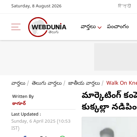
Saturday, 8 August 2026
हिन्दी
వార్తలు
పంచాంగం
వార్తలు
తెలుగు వార్తలు
జాతీయ వార్తలు
Walk On Kne
మార్కెటింగ్ క
Written By
ఠాగూర్
కుక్కల్లా నడిపి
Last Updated :
Sunday, 6 April 2025 (10:53
IST)