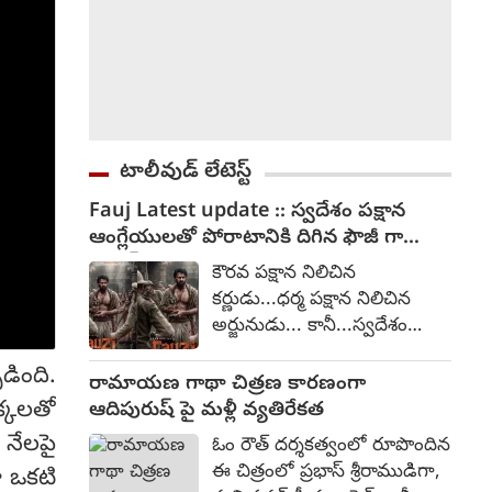
టాలీవుడ్ లేటెస్ట్
Fauj Latest update :: స్వదేశం పక్షాన
ఆంగ్లేయులతో పోరాటానికి దిగిన ఫౌజీ గా
ప్రభాస్
కౌరవ పక్షాన నిలిచిన
కర్ణుడు...ధర్మ పక్షాన నిలిచిన
అర్జునుడు... కానీ...స్వదేశం
పక్షాన నిలిచిన ఫౌజీ. అంటూ
డింది.
ప్రభాస్ నటిస్తున్న ఫౌజీ చిత్రంపై
రామాయణ గాథా చిత్రణ కారణంగా
ఆసక్తికరమైన పోస్ట్ ను సోషల్
క్కలతో
ఆదిపురుష్ పై మళ్లీ వ్యతిరేకత
మీడియాలో ప్రభాస్ టీమ్ విడుదల
 నేలపై
ఓం రౌత్ దర్శకత్వంలో రూపొందిన
చేసింది. ఆంగ్లేయుల కాలం నాటి
ఈ చిత్రంలో ప్రభాస్ శ్రీరాముడిగా,
ో ఒకటి
గాధగా ఈ చిత్రం రూపొందుతోంది.