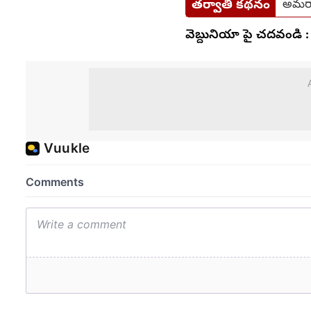
తర్వాతి కథనం
అమరావత
వెబ్దునియా పై చదవండి :