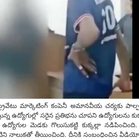
 ప్రైవేటు మార్కెటింగ్ కంపెనీ అమానవీయ చర్యకు పాల్ప
ున్న ఉద్యోగుల్లో సరైన ప్రతిభను చూపని ఉద్యోగులను కు
్యోగుల మెడకు గొలుసుకట్టి కుక్కల్లా నడిపించింది.
ిని నాలుకతో తీయించింది. దీనికి సంబంధించిన వీడియ