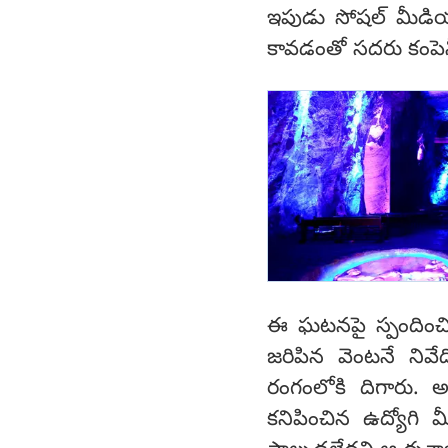
ఇపుడు సోషల్ మీడియా
కావడంతో సదరు కంపెనీ
ఈ ఘటనపై స్పందించిన 
జరిపిన వెంటనే నివ
రంగంలోకి దిగారు. అయి
కనిపించిన ఉద్యోగి