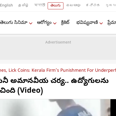
English
தமிழ்
मराठी
తెలుగు
മലയാളം
ಕನ್ನಡ
ગુજરા
తెలుగు సినిమా
ఆరోగ్యం
క్రికెట్
భవిష్యవాణి
ప్ర
es, Lick Coins: Kerala Firm's Punishment For Underpe
ంపెనీ అమానవీయ చర్య.. ఉద్యోగులను
ంచింది (Video)