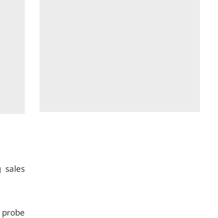
 sales
probe