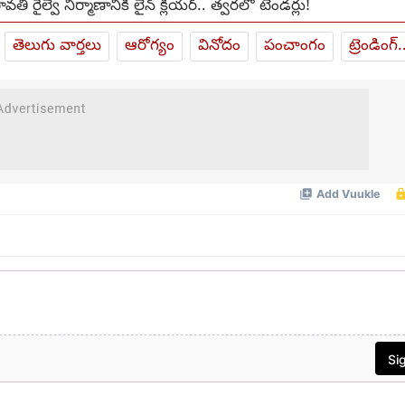
ి రైల్వే నిర్మాణానికి లైన్ క్లియర్.. త్వరలో టెండర్లు!
తెలుగు వార్తలు
ఆరోగ్యం
వినోదం
పంచాంగం
ట్రెండింగ్.