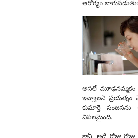
ఆరోగ్యం బాగుపడుతుంద
అసలే మూఢనమ్మకం అధ
ఇవ్వాలని ప్రయత్నం 
కుమార్తె సంజనను క
విఫలమైంది.
కానీ, అదే రోజు రోజు 