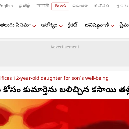
English
தமிழ்
मराठी
తెలుగు
മലയാളം
ಕನ್ನಡ
ગુજરા
తెలుగు సినిమా
ఆరోగ్యం
క్రికెట్
భవిష్యవాణి
ప్ర
ices 12-year-old daughter for son's well-being
 కోసం కుమార్తెను బలిచ్చిన కసాయి తల్ల