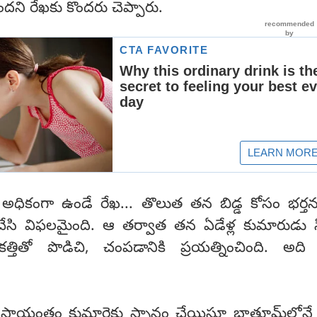
ని రేఖకు కొందరు చెప్పారు.
ికంగా ఉండే రేఖ... తొలుత తన బిడ్డ కోసం భర్తన
చేసి విఫలమైంది. ఆ తర్వాత తన ఏడేళ్ల కుమారుడు 
త్తితో పొడిచి, చంపడానికి ప్రయత్నించింది. అది
సాయంత్రం కుమార్తెకు స్నానం చేయిస్తూ బాత్రూమ్‌లోనే క