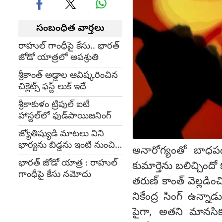
సంబంధిత వార్తలు
రాహుల్ గాంధీపై కేసు.. భారత్
జోడో యాత్రలో అపశ్రుతి
శ్రీకాంత్ అడ్డాల ఆవిష్కరించిన
చిక్లెట్స్ ఫస్ట్ లుక్ ఇదే
శ్రీకాకుళం ట్రిపుల్ ఐటీ
హాస్టల్‌లో ఫుడ్‌పాయిజనింగ్
జ్యోతిష్యుడి మాటలు విని
భార్యను బిడ్డను ఇంటి నుంచి
అనారోగ్యంతో బాధపడ
గెంటేశాడు..
భారత్ జోడో యాత్ర : రాహుల్
కుమార్తెను బలిచ్చిందో
గాంధీపై కేసు నమోదు
తరుణ్ కాంత్ వెల్లడ
నికేంద్ర సింగ్ ఉన్నా
పైగా, అతని మానసికస