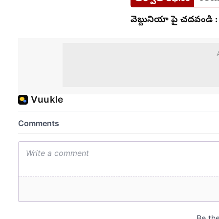
వెబ్దునియా పై చదవండి :