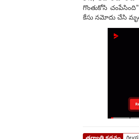
గొంతుకోసి చంపేసింద
కేసు నమోదు చేసి మృతద
R
తర్వాతి కథనం
రిలయన