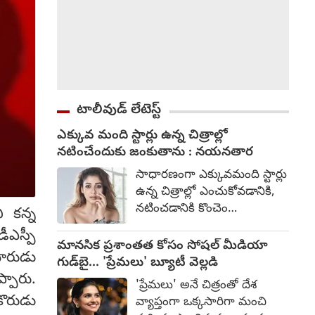
టాలీవుడ్ లేటెస్ట్
ఎక్కువ మంది స్టార్లు ఉన్న చిత్రాల్లో
నటించేందుకు జంకుతాను : నయనతార
సాధారణంగా ఎక్కువమంది స్టార్లు
ఉన్న చిత్రాల్లో ఎంచుకోవడానికి,
నటించడానికి కొంచెం
 కన్న
భయపడతానని స్టార్ హీరోయిన్
డీఎస్పీ
నయనతార అన్నారు. కన్నడ
మానసిక ప్రశాంతత కోసం సోషల్ మీడియా
మారుడు
హీరో యశ్ హీరోగా నటించిన
గుడ్‌బై... 'ప్రేమలు' బ్యూటీ వెల్లడి
తాజా చిత్రం టాక్సిక్. గీతూ
్పారు.
'ప్రేమలు' అనే చిత్రంతో దేశ
మోహన్ దాస్ దర్శకత్వం
కొరుడు
వ్యాప్తంగా ఒక్కసారిగా మంచి
వహించారు. ఇందులో