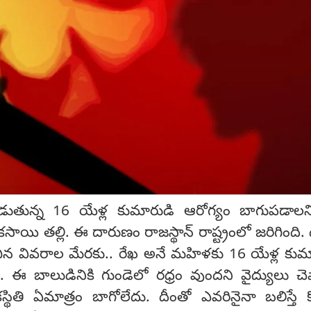
ుతున్న 16 యేళ్ల కుమారుడి ఆరోగ్యం బాగుపడాలని
 కసాయి తల్లి. ఈ దారుణం రాజస్థాన్ రాష్ట్రంలో జరిగింది. 
ించిన వివరాల మేరకు.. రేఖ అనే మహిళకు 16 యేళ్ల కు
డు. ఈ బాలుడినికి గుండెలో రధ్రం వుందని వైద్యులు చెప
్థితి ఏమాత్రం బాగోలేదు. దీంతో ఎవరినైనా బలిస్తే 