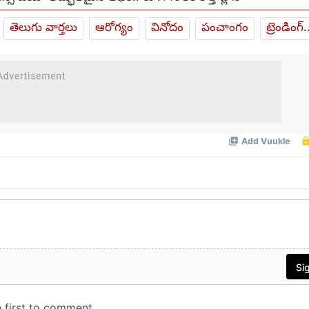
తెలుగు వార్తలు
ఆరోగ్యం
వినోదం
పంచాంగం
ట్రెండింగ్.