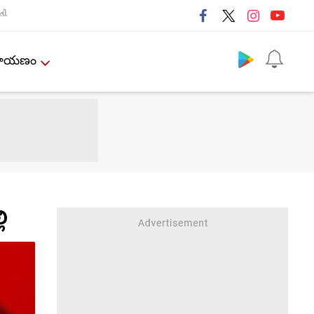
તી
Follow us
ేమాయణం
ి