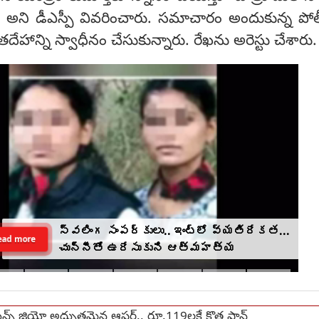
ి" అని డీఎస్పీ వివరించారు. సమాచారం అందుకున్న పో
ేహాన్ని స్వాధీనం చేసుకున్నారు. రేఖను అరెస్టు చేశారు
స్వలింగ సంపర్కులు.. ఇంట్లో వ్యతిరేకత...
ead more
చున్నీతో ఉరేసుకుని ఆత్మహత్య
్స్ జియో అద్భుతమైన ఆఫర్.. రూ.119లకే కొత్త ప్లాన్