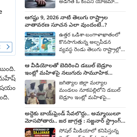
అడిగితే ఓ కంపెనీ యాజమాన్యం
ఎస్ఐ ప్రవల్లిక పట్ల అనుచితంగా
ఉద్యోగం నుంచి తీసేశారు. దీంతో
ప్రవర్తించిన కేసులో ఆయన ప్రధాన
తీవ్ర మనస్తాపం చెందిన ఆ
ఆగష్టు 9, 2026 నాటి తెలుగు రాష్ట్రాల
నిందితుడు (ఏ1)గా ఉన్న
యువతి ఆత్మహత్య చేసుకుంది.
వాతావరణ సూచన ఎలా వుందంటే..?
విషయం తెల్సిందే. ఈ ఘటనపై
పై అధికారి వేధింపులు,
కేసు నమోదు చేసిన నాటి నుంచి
ఉత్తర ఒడిశా-బంగాళాఖాతంలో
మితిమీరిన పని ఒత్తిడిని
ఆయన పరారీలో ఉన్నాడు.
కొనసాగుతున్న అల్పపీడన
తట్టుకోలేక ఆ ఉద్యోగి
వ్యవస్థ రెండు తెలుగు రాష్ట్రాల్లోని
బలవన్మరణానికి పాల్పడింది. గత
వాతావరణ పరిస్థితులను
నాలుగు నెలలుగా తనకు కనీసం
ప్రభావితం చేస్తూనే ఉంది. ఆగష్టు
ఆ వీడియోలతో బెదిరించి డబుల్ బెడ్రూం
వారంతపు సెలవు కూడా
ోయింది.
09, 2026న పలు జిల్లాల్లో
ఇంట్లో మహిళపై నలుగురు సామూహిక
ఇవ్వకుండా వేధించారని
 మహేష్
తేలికపాటి నుంచి మోస్తరు
అత్యాచారం
ఆరోపిస్తూ ఆమె రాసిన ఆత్మహత్య
జగిత్యాల జిల్లా మల్యాల
ఉరుములతో కూడిన వర్షాలు,
 విషయం
లేఖ సోషల్ మీడియాలో కలకలం
మండలం నూకపల్లిలోని డబుల్
అక్కడక్కడా భారీ వర్షాలు కురిసే
రేపుతోంది. మైసూరులోని హినకల్
ుంది.
బెడ్రూం ఇంట్లో మహిళపై
అవకాశం ఉంది. ఆంధ్రప్రదేశ్ కోస్తా
ప్రాంతంలో శనివారం ఈ ఘటన
నలుగురు కామాంధులు
ఆంధ్రప్రదేశ్: చెదురుమదురుగా
వెలుగు చూసింది.
సామూహిక అత్యాచారానికి
అద్దెకు బాయ్‌ఫ్రెండ్ సేవలొద్దు.. అమ్మాయిలూ
ఉరుములతో కూడిన మెరుపులతో
పాల్పడ్డారు. నిందితులను
మోసపోతారు.. జర జాగ్రత్త : సజ్జనార్ స్ట్రాంగ్
మోస్తరు వర్షం. విశాఖపట్నం,
పోలీసులు అరెస్ట్ చేసి మీడియా
వార్నింగ్
కాకినాడ, కోనసీమలలో ఆకాశం
సోషల్ మీడియాలో కనిపిస్తున్న
ముందు ప్రవేశపెట్టారు. ఈ