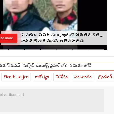
స్వలింగ సంపర్కులు.. ఇంట్లో వ్యతిరేకత...
ead more
చున్నీతో ఉరేసుకుని ఆత్మహత్య
ేలియన్ ఓపెన్- మిక్స్‌డ్ డబుల్స్ ఫైనల్ లోకి సానియా జోడీ
తెలుగు వార్తలు
ఆరోగ్యం
వినోదం
పంచాంగం
ట్రెండింగ్.