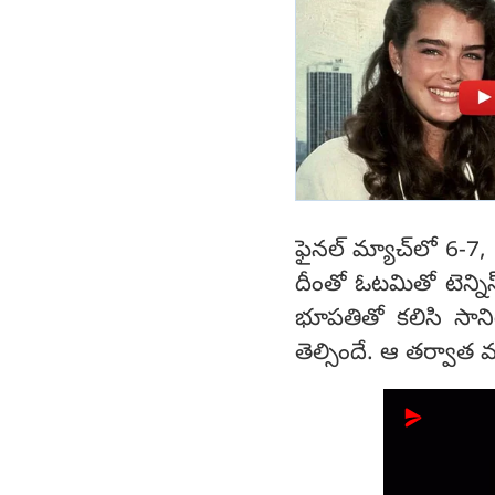
ఫైనల్ మ్యాచ్‌లో 6-7, 
దీంతో ఓటమితో టెన్నిస
భూపతితో కలిసి సానియ
తెల్సిందే. ఆ తర్వాత మ