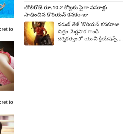
నయనతార, అంతకుమించి
కీలక సన్నివేశాల చిత్రీకరణ
తొలిరోజే రూ.10.2 కోట్లకు పైగా వసూళ్లు
గ్యాంగ్ స్టర్ గా ఎదగాలనుకునే
జరుగుతోంది. వెన్నెల కిశోర్, వీకే
సాధించిన కొరియన్ కనకరాజు
యశ్, గాంబ్లింగ్, మొహానికి మేకప్
నరేష్, శ్రీనివాస్ రెడ్డి, మురళీధర్
వేసుకుని కష్టాన్ని దిగమింగుకునే
వరుణ్ తేజ్ 'కొరియన్ కనకరాజు
గౌడ్ లపై చిత్రీకరిస్తున్నారు. కాగా,
కియారా, హింస వంటి వంశాలతో
చిత్రం మేర్లపాక గాంధీ
ఈ సినిమా టీజర్ ను ఆగస్టు 10న
ఈ ట్రైలర్ యుద్ధ వాతావరణాన్ని
దర్శకత్వంలో యూవీ క్రియేషన్స్,
విడుదల చేస్తున్నట్లు చిత్రీ టీమ్
తలపిస్తుంది. కొద్ది సేపటి క్రితమే
ఫస్ట్ ఫ్రేమ్ ఎంటర్‌టైన్‌మెంట్స్
ప్రకటించింది.
బెంగళూరులో ట్రైలర్
నిర్మించారు. బాక్సాఫీస్ వద్ద సత్తా
విడుదలైంది.
చాటుతోంది. తొలి రోజే
ప్రపంచవ్యాప్తంగా రూ.10.2
కోట్లకు పైగా గ్రాస్ సాధించింది.
ప్రీమియర్స్ కలుపుకుని వచ్చిన ఈ
వసూళ్లతో వరుణ్ తేజ్ కెరీర్‌లోనే
ఇది బిగ్గెస్ట్ ఓపెనింగ్‌గా నిలిచింది.