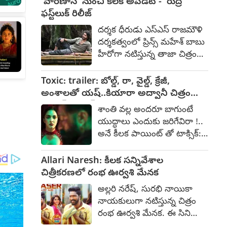
'వారణాసి' నుంచి కీలక అప్‌డేట్ - 'రుద్ర'
మానసిక ప్రశాంతత కోసం సోషల్
ఫస్ట్‌లుక్ రిలీజ్
మీడియాకు దూరంగా ఉండాలని
దర్శక ధీరుడు ఎస్ఎస్ రాజమౌళి
నిర్ణయం తీసుకుంది. అలాగే, ఇక
దర్శకత్వంలో ప్రిన్స్ మహేశ్ బాబు
నుంచి తనకు సంబంధించిన అన్ని
హీరోగా నటిస్తున్న తాజా చిత్రం
వ్యవహారాలను వ్యక్తిగత పీఆర్
వారణాసి. ఈ చిత్రం నుంచి కీలక
టీమ్ చక్కబెడుతుందని ఆమె
అప్‌‍డేట్ ఒకటి వచ్చింది. మూవీలో
Toxic: trailer: బోల్డ్, రా, వైల్డ్, క్రేజీ,
వెల్లడించారు. కాగా, ప్రస్తుతం
మహేశ్ బాబు పోషించే రుద్ర
అంశాలతో యష్..కియారా అద్వానీ చిత్రం
హీరో సూర్యతో కలిసి నటించిన
పాత్రకు సంబంధించిన ఫస్ట్
టాక్సిక్: ట్రైలర్
'విశ్వనాథ్ అండ్ సన్స్' చిత్రం ఈ
శాంతి వల్ల అందరూ బాగుంటే
లుక్‌ను తాజాగా రిలీజ్ చేశారు.
నెల 14వ తేదీన విడుదలకు
యుద్ధాలు ఎందుకు జరిగేవిరా !..
మహేశ్ బాబు బర్త్ డేను
సిద్ధంగా ఉన్న విషయం తెల్సిందే.
అనే కీలక పాయింట్ తో టాక్సిక్:
పురస్కరించుకుని ఆ లుక్‌ను
అలాగే, మరో రెండు ప్రాజెక్టుల్లో
ఎ ఫెయిరీ టేల్ ఫర్ గ్రోన్-అప్స్'
రిలీజ్ చేశారు. ఈ మేరకు రుద్రను
కూడా నటిస్తున్నారు.
ట్రైలర్ చెబుతోంది. యష్, నయన
Allari Naresh: కీలక సన్నివేశాల
పరిచయం చేస్తూ రాజమౌళి పోస్ట్
తార, కియారా అద్వానీ
చిత్రీకరణలో రంభ ఊర్వశి మేనక
పెట్టారు. రౌద్రం అంటే అతడి
తదితరులు నటించిన ఈ
స్వభావం కాదు అనే క్యాప్షన్
అల్లరి నరేష్, సురభి నాయికా
సినిమాలో ట్రైలర్
పెట్టారు.
నాయకులుగా నటిస్తున్న చిత్రం
చెబుతున్నదేమంటే.. సిటీని
రంభ ఊర్వశి మేనక. ఈ సినిమా
ఏలాలన్నదే తన ఆశ అని
చిత్రీకరణ హైదరాబాద్ శివార్లో