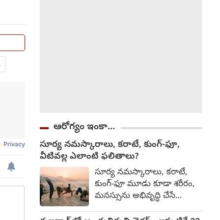
పెట్టుబడిదారులను ప్రేరేపించిన
ఒక నేరపూరిత కుట్రలో రాథోడ్
భాగస్వామిగా ఉన్నారని
ఆరోపణలు ఉన్నాయి.
.
ఆరోగ్యం ఇంకా...
సూర్య నమస్కారాలు, కరాటే, కుంగ్-ఫూ,
వీటివల్ల ఎలాంటి ఫలితాలు?
సూర్య నమస్కారాలు, కరాటే,
కుంగ్-ఫూ మూడు కూడా శరీరం,
మనస్సును అభివృద్ధి చేసే
సాధనలే. అయితే వాటి లక్ష్యం,
ఫలితాల్లో కొంత తేడా ఉంటుంది.