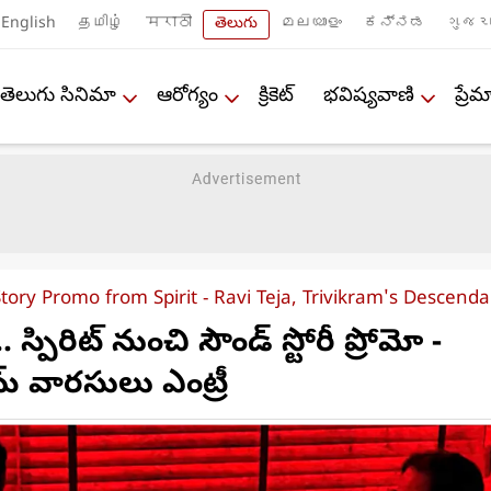
English
தமிழ்
मराठी
తెలుగు
മലയാളം
ಕನ್ನಡ
ગુજરા
తెలుగు సినిమా
ఆరోగ్యం
క్రికెట్
భవిష్యవాణి
ప్ర
tory Promo from Spirit - Ravi Teja, Trivikram's Descenda
. స్పిరిట్ నుంచి సౌండ్ స్టోరీ ప్రోమో -
్రమ్ వారసులు ఎంట్రీ