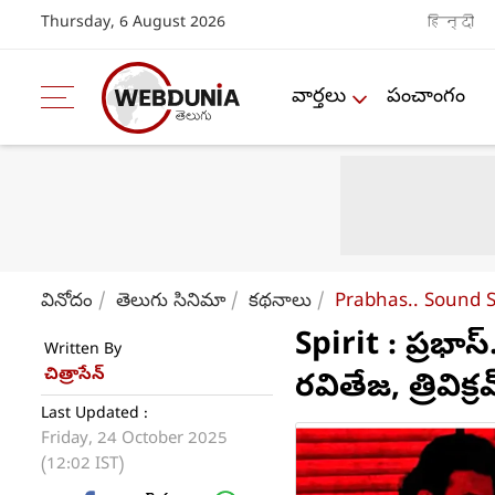
Thursday, 6 August 2026
हिन्दी
వార్తలు
పంచాంగం
వినోదం
తెలుగు సినిమా
కథనాలు
Prabhas.. Sound S
Spirit : ప్రభాస్.
Written By
చిత్రాసేన్
రవితేజ, త్రివిక
Last Updated :
Friday, 24 October 2025
(12:02 IST)