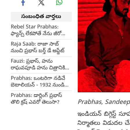
సంబంధిత వార్తలు
Rebel Star Prabhas:
ఫ్యాన్స్ లేకపోతే నేను జీరో
అంటున్న రెబల్ స్టార్ ప్రభాస్
Raja Saab: రాజా సాబ్
నుంచి ప్రభాస్ బర్త్ డే అప్డేట్
Fauzi: ప్రభాస్, హను
రాఘవపూడి హను చిత్రానికి
ఫౌజీ ఖరారు
Prabhas: ఒంటరిగా నడిచే
బెటాలియన్ - 1932 నుండి
మోస్ట్ వాంటెడ్ గా ప్రభాస్
Prabhas: డార్లింగ్ ప్రభాస్
Prabhas, Sandee
తొలి క్రష్ ఎవరో తెలుసా?
ఇండియన్ బిగ్గెస్ట్ సూపర
నిర్మాతలు విడుదల చే