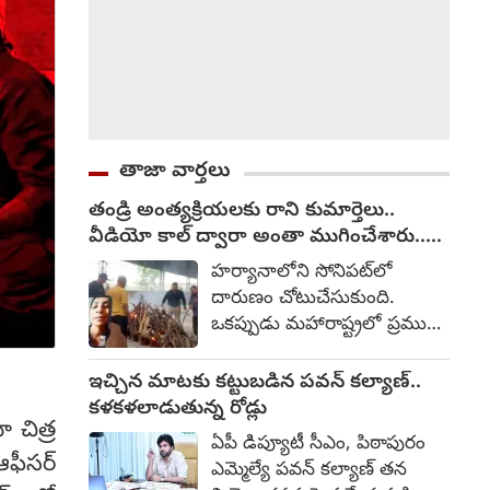
తాజా వార్తలు
తండ్రి అంత్యక్రియలకు రాని కుమార్తెలు..
వీడియో కాల్ ద్వారా అంతా ముగించేశారు..
(video)
హర్యానాలోని సోనిపట్‌లో
దారుణం చోటుచేసుకుంది.
ఒకప్పుడు మహారాష్ట్రలో ప్రముఖ
వస్త్ర వ్యాపారిగా రాణించిన
శివచరణ్ రతన్ గుప్తా అనే
ఇచ్చిన మాటకు కట్టుబడిన పవన్ కల్యాణ్..
వృద్ధుడి అంత్యక్రియలు వారి
కళకళలాడుతున్న రోడ్లు
ో చిత్ర
కుటుంబ సభ్యులు లేకుండానే
ఏపీ డిప్యూటీ సీఎం, పిఠాపురం
జరిగిపోయింది. వృద్ధాశ్రమంలో
ఆఫీసర్
ఎమ్మెల్యే ప‌వ‌న్ క‌ల్యాణ్‌ తన
కడవరకు ఏ ఒక్క పిల్లవాడూ దగ్గర