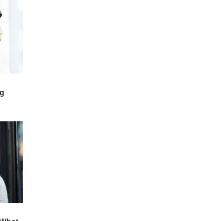
3 ఏళ్లలో టెస్లా అభివృద్ధి చేస్తున్న
'ఆప్టిమస్' వంటి
హ్యూమనాయిడ్ రోబోలు మానవ
వైద్యులను పూర్తిగా భర్తీ చేసి "బెస్ట్
డాక్టర్లు" అవుతారట.