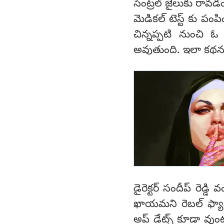
సెంట్రల్ జైలుకు రావడ
మెడికల్ టెస్ట్ కు 
చిన్నప్పటి నుంచి ఓ
అవుతుంది. ఇలా కథను కొ
డైరెక్టర్ సందీప్ రెడ్డ
ఖాయమని రెబల్ ఫ్యాన్స
అప్ డేట్స్ కూడా వు