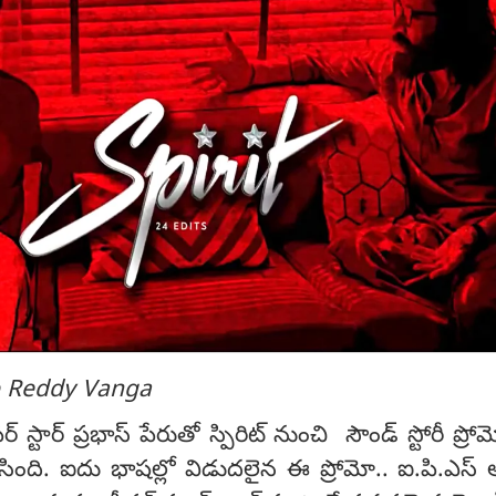
p Reddy Vanga
్ స్టార్ ప్రభాస్ పేరుతో స్పిరిట్ నుంచి సౌండ్ స్టోరీ ప్రోమ
సింది. ఐదు భాషల్లో విడుదలైన ఈ ప్రోమో.. ఐ.పి.ఎస్ 