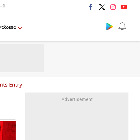
તી
Follow us
ేమాయణం
nts Entry