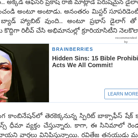
ం.. అక్కడ ఆఫీసర్ ప్రకాష్ రాజ్ మాట్లాడే పరుషమైన డైలా
పంపించండి అంటూ అంటాడు. అనంతరం మిస్టర్ సూపరిడెంట
 బ్యాడ్ హ్యాబిట్ వుంది.. అంటూ ప్రభాస్ డైలాగ్ త
ద్దిగా రిలీవ్ చేసి అభిమానుల్లో క్రూరియాసిటీని నెలకొల్
ి వంగ కాంబినేషన్‌లో తెరకెక్కనున్న స్పిరిట్ బాక్సాఫీస్ షేక
్ ధీమా వ్యక్తం చేస్తున్నారు. కాగా, ఈ సినిమాలో రెండు
ంటాయని వార్తలు వినిపిస్తున్నాయి. రవితేజ తనయుడు 