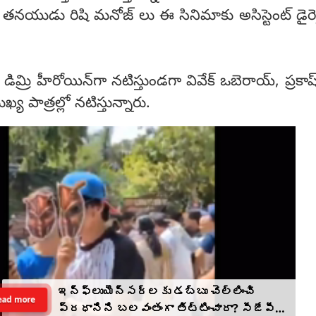
్ తనయుడు రిషి మనోజ్ లు ఈ సినిమాకు అసిస్టెంట్ డైరెక్టర
 డిమ్రి హీరోయిన్‌గా నటిస్తుండగా వివేక్ ఒబెరాయ్, ప్రకాష
 పాత్రల్లో నటిస్తున్నారు.
ఇన్‌ఫ్లుయెన్సర్‌లకు డబ్బు చెల్లించి
ead more
ప్రధానిని బలవంతంగా తిట్టించారా? సీజేపీ