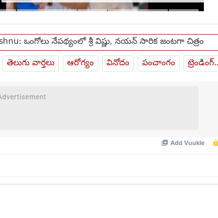
మెడకు ఉచ్చు బిగుస్తుందా?
ishnu: ఒంగోలు నేపథ్యంలో శ్రీ విష్ణు, నయన్ సారిక జంటగా చిత్రం
తెలుగు వార్తలు
ఆరోగ్యం
వినోదం
పంచాంగం
ట్రెండింగ్.