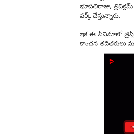
భూపతిరాజు, త్రివిక్రమ
వర్క్ చేస్తున్నారు.
ఇక ఈ సినిమాలో త్రిప్తి
కాంచన తదితరులు ముఖ్య
R