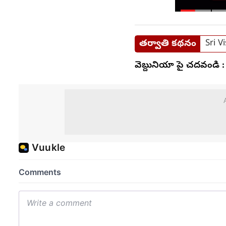
తర్వాతి కథనం
Sri V
వెబ్దునియా పై చదవండి :