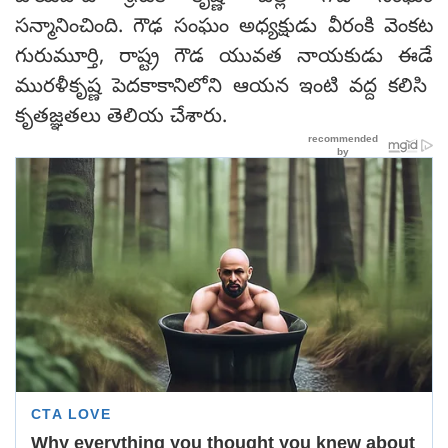
స‌న్మానించింది. గౌఢ సంఘం అధ్యక్షుడు వీరంకి వెంకట
గురుమూర్తి, రాష్ట్ర గౌడ యువత నాయకుడు ఈడే
మురళీకృష్ణ పెదకాకానిలోని ఆయన ఇంటి వద్ద కలిసి
కృతజ్ఞతలు తెలియ చేశారు.