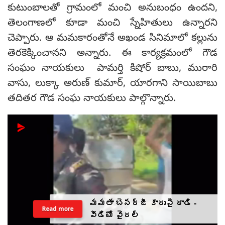
కుటుంబాలతో గ్రామంలో మంచి అనుబంధం ఉందని,
తెలంగాణలో కూడా మంచి స్నేహితులు ఉన్నారని
చెప్పారు. ఆ మమకారంతోనే అఖండ సినిమాలో కల్లును
తెరకెక్కించాన‌ని అన్నారు. ఈ కార్యక్రమంలో గౌడ
సంఘం నాయకులు పామర్తి కిషోర్ బాబు, మురారి
వాసు, లుక్కా అరుణ్ కుమార్, యారగాని సాయిబాబు
తదితర గౌడ సంఘ నాయకులు పాల్గొన్నారు.
మమతా బెనర్జీ కారుపై దాడి -
Read more
వీడియో వైరల్