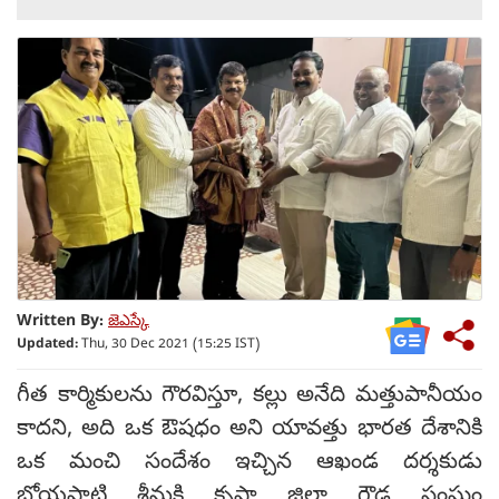
Written By:
జెఎస్కే
Updated:
Thu, 30 Dec 2021 (15:25 IST)
గీత కార్మికులను గౌరవిస్తూ, కల్లు అనేది మత్తుపానీయం
కాద‌ని, అది ఒక ఔష‌ధం అని యావత్తు భారత దేశానికి
ఒక మంచి సందేశం ఇచ్చిన ఆఖండ దర్శకుడు
బోయపాటి శ్రీనుకి కృష్ణా జిల్లా గౌడ సంఘం