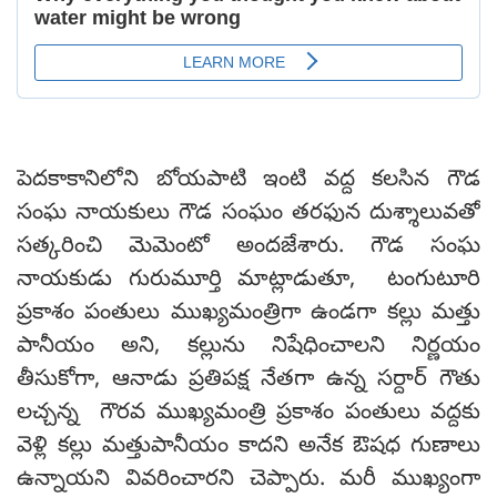
పెదకాకానిలోని బోయపాటి ఇంటి వద్ద కలసిన గౌడ
సంఘ నాయకులు గౌడ సంఘం తరఫున దుశ్శాలువతో
సత్కరించి మెమెంటో అందజేశారు. గౌడ సంఘ
నాయకుడు గురుమూర్తి మాట్లాడుతూ, టంగుటూరి
ప్రకాశం పంతులు ముఖ్యమంత్రిగా ఉండగా కల్లు మత్తు
పానీయం అని, కల్లును నిషేధించాలని నిర్ణయం
తీసుకోగా, ఆనాడు ప్రతిపక్ష నేతగా ఉన్న సర్దార్ గౌతు
లచ్చన్న గౌరవ ముఖ్యమంత్రి ప్రకాశం పంతులు వద్దకు
వెళ్లి కల్లు మత్తుపానీయం కాదని అనేక ఔషధ గుణాలు
ఉన్నాయని వివ‌రించార‌ని చెప్పారు. మరీ ముఖ్యంగా