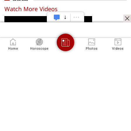
నయనతార
వెల్లడి
అద్వాన
టాక్సిక
Watch More Videos
Home
Horoscope
Photos
Videos