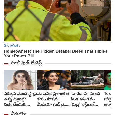
టాలీవుడ్ లేటెస్ట్
ఎక్కువ మంది స్టార్లు
మానసిక ప్రశాంతత
'వారణాసి' నుంచి
Toxic:
ఉన్న చిత్రాల్లో
కోసం సోషల్
కీలక అప్‌డేట్ -
బోల్డ్, ర
నటించేందుకు
మీడియా గుడ్‌బై...
'రుద్ర' ఫస్ట్‌లుక్
అంశా
జంకుతాను :
'ప్రేమలు' బ్యూటీ
రిలీజ్
యష్..
వీడియో