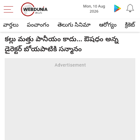
Mon, 10 Aug
2026
వార్తలు
పంచాంగం
తెలుగు సినిమా
ఆరోగ్యం
క్రికెట్
కల్లు మత్తు పానీయం కాదు... ఔషధం అన్న
డైరెక్ట‌ర్ బోయ‌పాటికి స‌న్మానం