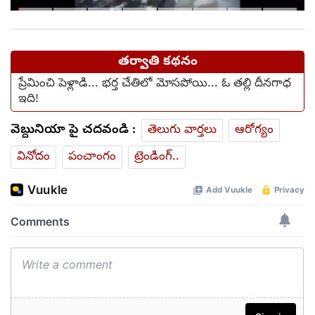
తర్వాతి కథనం
ప్రేమించి పెళ్లాడి... భ‌ర్త చేతిలో మోసపోయి... ఓ త‌ల్లి దీన‌గాధ
ఇది!
వెబ్దునియా పై చదవండి :
తెలుగు వార్తలు
ఆరోగ్యం
వినోదం
పంచాంగం
ట్రెండింగ్..