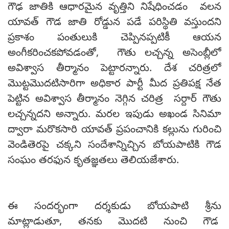
గౌఢ‌ జాతికి ఆధారమైన వృత్తిని నిషేధించడం వలన
యావత్ గౌడ జాతి రోడ్డున పడే పరిస్థితి వస్తుందని
ప్రకాశం పంతులుకి చెప్పినప్పటికీ ఆయన
అంగీకరించకపోవడంతో, గౌతు లచ్చన్న అసెంబ్లీలో
అవిశ్వాస తీర్మానం పెట్టార‌న్నారు. దేశ చరిత్రలో
మొట్టమొదటిసారిగా అధికార పార్టీ మీద ప్రతిపక్ష నేత
పెట్టిన అవిశ్వాస తీర్మానం నెగ్గిన చరిత్ర సర్దార్ గౌతు
లచ్చన్నదని అన్నారు. మరల ఇపుడు అఖండ సినిమా
ద్వారా మరొకసారి యావత్ ప్రపంచానికి కల్లును గురించి
వెండితెరపై చక్కని సందేశాన్నిచ్చిన బోయపాటికి గౌడ
సంఘం తరఫున కృతజ్ఞతలు తెలియజేశారు.
ఈ సందర్భంగా ద‌ర్శ‌కుడు బోయపాటి శ్రీను
మాట్లాడుతూ, త‌న‌కు మొదటి నుంచి గౌడ