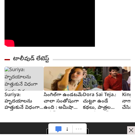
టాలీవుడ్ లేటెస్ట్
Suriya:
సింగిల్‌గా ఉండటమే
Dora Sai Teja.:
King 
హృదయాలను
చాలా సంతోషంగా
చుట్టూ ఉండే
నాగార్
హత్తుకునే విధంగా
ఉంది : అమీషా
కథలు, పాత్రల
చేసిన
సూర్య చిత్రం
పటేల్
ఎంపికే సక్సెస్ కు
ట్రైలర్
విశ్వనాథ్ & సన్స్
తొలిమెట్టు : సాయి
ట్రైలర్
తేజ