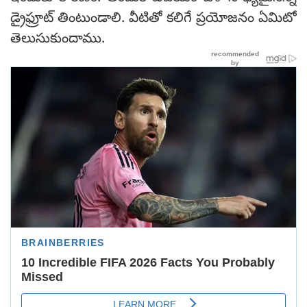
డ్రైఫ్రూట్ తింటుండాలి. వీటితో కలిగే ప్రయోజనం ఏమిటో
తెలుసుకుందాము.