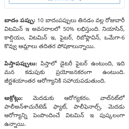
బాదం పప్పు:
10 బాదంపప్పులు తినడం వల్ల రోజువారీ
విటమిన్ ఇ అవసరాలలో 50% లభిస్తుంది. నియాసిన్,
కాల్షియం, విటమిన్ ఇ, ఫైబర్, రిబోఫ్లావిన్, ఒమేగా-6
కొవ్వు ఆమ్లాలు తదితర పోషకాలున్నాయి.
పిస్తాపప్పులు:
పిస్తాలో డైటరీ ఫైబర్ ఉంటుంది, ఇది
మన కడుపుకు ప్రయోజనకరంగా ఉంటుంది.
జీర్ణశయాంతర ఆరోగ్యానికి సహాయపడుతుంది.
అక్రోట్లు:
మెదడుకు ఆరోగ్యకరం. వాల్‌నట్‌లో
పాలీఅన్‌శాచురేటెడ్ ఫ్యాట్, పాలీఫెనాల్స్, మెదడు
ఆరోగ్యాన్ని పెంపొందించే విటమిన్ ఇ పుష్కలంగా
ఉన్నాయి.