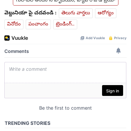
గులాబీల అందం నీ హృదయం, హ్యాపీ రోజ్ డే ప్రియా
వెబ్దునియా పై చదవండి :
తెలుగు వార్తలు
ఆరోగ్యం
వినోదం
పంచాంగం
ట్రెండింగ్..