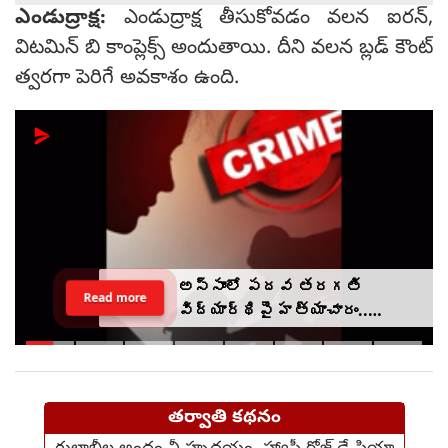
ఎండుద్రాక్ష:
ఎండుద్రాక్ష తీసుకోవడం వలన ఐరన్,
విటమిన్ బి కాంప్లెక్స్ అందుతాయి. దీని వలన బ్లడ్ కౌంట్
త్వరగా పెరిగే అవకాశం ఉంది.
అస్సాంలో పదవ తరగతి
Read more
విద్యార్థిపై హత్యాచారం..
ఫంక్షన్‌కు వెళ్లిన తల్లి..
మంచంపై విగతజీవిగా..?
తర్వాతి కథనం