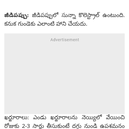
జీడిపప్పు:
జీడిపప్పులో సున్నా కొలెస్ట్రాల్ ఉంటుంది.
కనుక గుండెకు ఎలాంటి హాని చేయదు.
ఖర్జూరాలు: ఎండు ఖర్జూరాలను నెయ్యిలో వేయించి
రోజుకు 2-3 సార్లు తీసుకుంటే దగ్గు నుండి ఉపశమనం