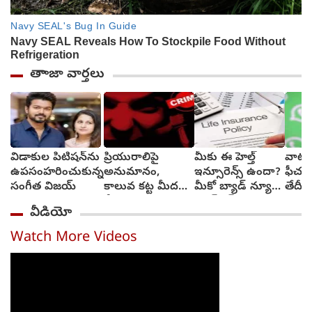
తాాజా వార్తలు
విడాకుల పిటిషన్‌ను
ప్రియురాలిపై
మీకు ఈ హెల్త్
వాట్సా
ఉపసంహరించుకున్న
అనుమానం,
ఇన్సూరెన్స్ ఉందా?
ఫీచర్
సంగీత విజయ్
కాలువ కట్ట మీదకు
మీకో బ్యాడ్ న్యూస్‌,
తేదీని
తీసుకెళ్లి హత్య
క్యాష్‌లెస్
వెల్లడ
వీడియో
చేసిన ప్రియుడు
చికిత్స‌ల‌కు
తాత్కాలికంగా బ్రేక్
Watch More Videos