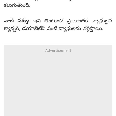
కలుగుతుంది.
వాల్ నట్స్:
ఇవి తింటుంటే ప్రాణాంతక వ్యాధులైన
క్యాన్సర్, డయాబెటీస్ వంటి వ్యాధులను తగ్గిస్తాయి.