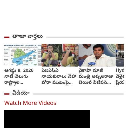
తాాజా వార్తలు
ఆగష్టు 8, 2026
ఏఐఎస్ఎ
వైకాపా మాజీ
Hyde
నాటి తెలుగు
నాయకురాలు నేహా
మంత్రి అప్పలరాజు
వెళ్లేట
రాష్ట్రాల
బోరా ముఖంపై
బెయిల్ పిటిషన్‌
ప్రియు
వాతావరణ సూచన
సిరా, ఇది జంతర్
తిరస్కృతి
వెళ్లాడ
వీడియో
ఎలా వుందంటే..?
మంతర్ కాదంటూ...
వచ్చే
అంబుల
Watch More Videos
ఆమె శ
తెచ్చ