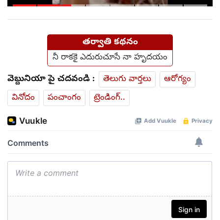
అంతా ముగించేశారు.. (video)
తర్వాతి కథనం
నీ రాకకై ఎదురుచూసే నా హృదయం
వెబ్దునియా పై చదవండి :
తెలుగు వార్తలు
ఆరోగ్యం
వినోదం
పంచాంగం
ట్రెండింగ్..