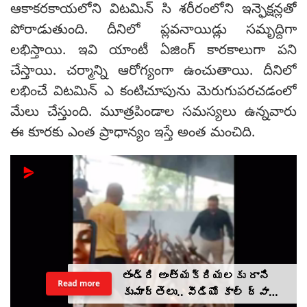
ఆకాకరకాయలోని విటమిన్ సి శరీరంలోని ఇన్ఫెక్షన్లతో
పోరాడుతుంది. దీనిలో ప్లవనాయిడ్లు సమృద్దిగా
లభిస్తాయి. ఇవి యాంటీ ఏజింగ్ కారకాలుగా పని
చేస్తాయి. చర్మాన్ని ఆరోగ్యంగా ఉంచుతాయి. దీనిలో
లభించే విటమిన్ ఎ కంటిచూపును మెరుగుపరచడంలో
మేలు చేస్తుంది. మూత్రపిండాల సమస్యలు ఉన్నవారు
ఈ కూరకు ఎంత ప్రాధాన్యం ఇస్తే అంత మంచిది.
తండ్రి అంత్యక్రియలకు రాని
Read more
కుమార్తెలు.. వీడియో కాల్ ద్వారా