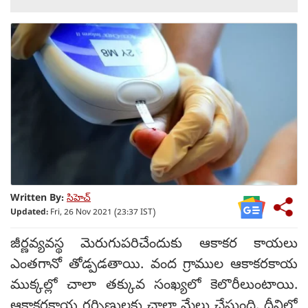
Written By:
సిహెచ్
Updated:
Fri, 26 Nov 2021 (23:37 IST)
జీర్ణవ్యవస్థ మెరుగుపరిచేందుకు ఆకాకర కాయలు
ఎంతగానో తోడ్పడతాయి. వంద గ్రాముల ఆకాకరకాయ
ముక్కల్లో చాలా తక్కువ సంఖ్యలో కెలొరీలుంటాయి.
ఆకాకరకాయ గర్బిణులకు చాలా మేలు చేస్తుంది. దీనిలో