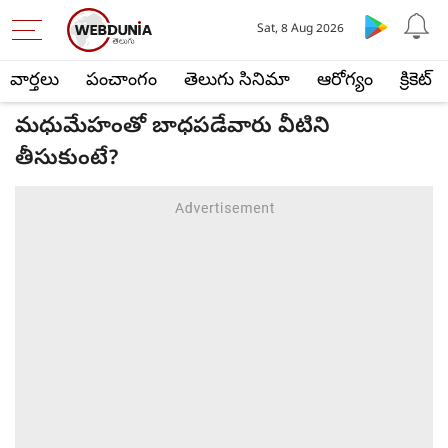
Sat, 8 Aug 2026
వార్తలు
పంచాంగం
తెలుగు సినిమా
ఆరోగ్యం
క్రికెట్
మధుమేహంతో బాధపడేవారు వీటిని
తీసుకుంటే?