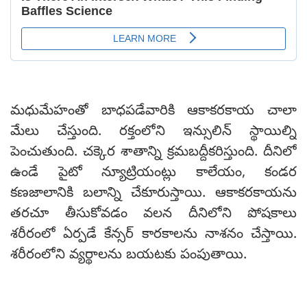
మధుమేహంతో బాధపడేవారికి ఆకాకరకాయ చాలా
మేలు చేస్తుంది. రక్తంలోని ఇన్సులిన్ స్థాయిల్ని
పెంచుతుంది. చక్కెర శాతాన్ని క్రమబద్దీకరిస్తుంది. దీనిలో
ఉండే పైటో న్యూట్రియంట్లు కాలేయం, కండర
కణజాలానికి బలాన్ని చేకూరుస్తాయి. ఆకాకరకాయను
తరచూ తీసుకోవడం వలన దీనిలోని పోషకాలు
శరీరంలో ఏర్పడే కేన్సర్ కారకాలను నాశనం చేస్తాయి.
శరీరంలోని వ్యర్థాలను బయటకు పంపుతాయి.