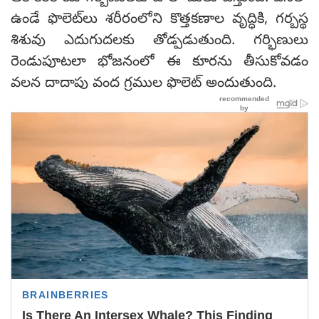
ఉండే ఫొలెట్‌లు శరీరంలోని కొత్తకణాల వృద్ధికి, గర్బస్థ
శిశువు ఎదుగుదలకు తోడ్పడుతుంది. గర్భిణులు
రెండుపూటలా భోజనంలో ఈ కూరను తీసుకోవడం
వలన దాదాపు వంద గ్రముల ఫొలెట్ అందుతుంది.