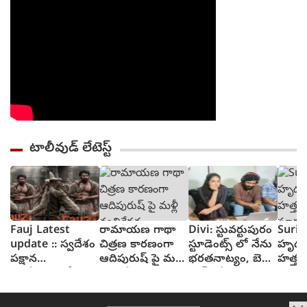
టాలీవుడ్ లేటెస్ట్
Fauj Latest
రామాయణ గాథా
Divi: స్టువర్టుపురం
Suriy
update :: స్వదేశం
చిత్రణ కారణంగా
స్టూడెంట్స్ లో నేను
హృద
పక్షాన
ఆదిపురుష్ పై మళ్లీ
భరతనాట్యం, బెల్లి
హత్తు
ఆంగ్లేయులతో
వ్యతిరేకత
డాన్స్ చేశా : దివి
సూర్య 
పోరాటానికి దిగిన
విశ్వన
ఫౌజీ గా ప్రభాస్
ట్రైలర్