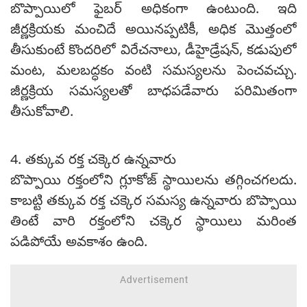
బొప్పాయిలో ఫైబర్ అధికంగా ఉంటుంది. ఇది
జీర్ణక్రియకు మంచిదే అయినప్పటికీ, అధిక మొత్తంలో
తీసుకుంటే కొందరిలో విరేచనాలు, డీహైడ్రేషన్, కడుపులో
మంట, మలబద్ధకం వంటి సమస్యలను పెంచవచ్చు.
జీర్ణక్రియ సమస్యలతో బాధపడేవారు పరిమితంగా
తీసుకోవాలి.
4. తక్కువ రక్త చక్కెర ఉన్నవారు
బొప్పాయి రక్తంలోని గ్లూకోజ్ స్థాయిలను తగ్గించగలదు.
కాబట్టి తక్కువ రక్త చక్కెర సమస్య ఉన్నవారు బొప్పాయి
తింటే వారి రక్తంలోని చక్కెర స్థాయిలు మరింత
పడిపోయే అవకాశం ఉంది.