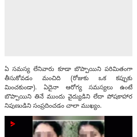
ఏ సమస్య లేనివారు కూడా బొప్పాయిని పరిమితంగా
తీసుకోవడం మంచిది (రోజుకు ఒక కప్పుకు
మించకుండా). ఏదైనా ఆరోగ్య సమస్యలు ఉంటే
బొప్పాయిని తినే ముందు వైద్యుడిని లేదా పోషకాహార
నిపుణుడిని సంప్రదించడం చాలా ముఖ్యం.