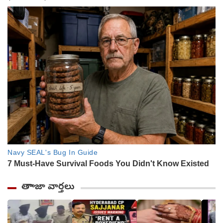
తాాజా వార్తలు