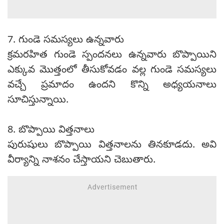
7. గుండె సమస్యలు ఉన్నవారు
క్రమరహిత గుండె స్పందనలు ఉన్నవారు బొప్పాయిని
ఎక్కువ మొత్తంలో తీసుకోవడం వల్ల గుండె సమస్యలు
వచ్చే ప్రమాదం ఉందని కొన్ని అధ్యయనాలు
సూచిస్తున్నాయి.
8. బొప్పాయి విత్తనాలు
పురుషులు బొప్పాయి విత్తనాలను తినకూడదు. అవి
వీర్యాన్ని నాశనం చేస్తాయని చెబుతారు.