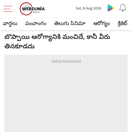
Sat, 8 Aug 2026
వార్తలు
పంచాంగం
తెలుగు సినిమా
ఆరోగ్యం
క్రికెట్
బొప్పాయి ఆరోగ్యానికి మంచిదే, కానీ వీరు
తినకూడదు