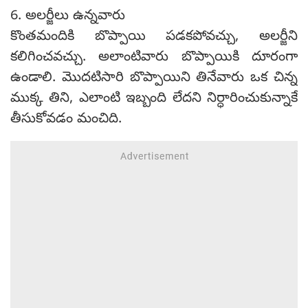
6. అలర్జీలు ఉన్నవారు
కొంతమందికి బొప్పాయి పడకపోవచ్చు, అలర్జీని
కలిగించవచ్చు. అలాంటివారు బొప్పాయికి దూరంగా
ఉండాలి. మొదటిసారి బొప్పాయిని తినేవారు ఒక చిన్న
ముక్క తిని, ఎలాంటి ఇబ్బంది లేదని నిర్ధారించుకున్నాకే
తీసుకోవడం మంచిది.