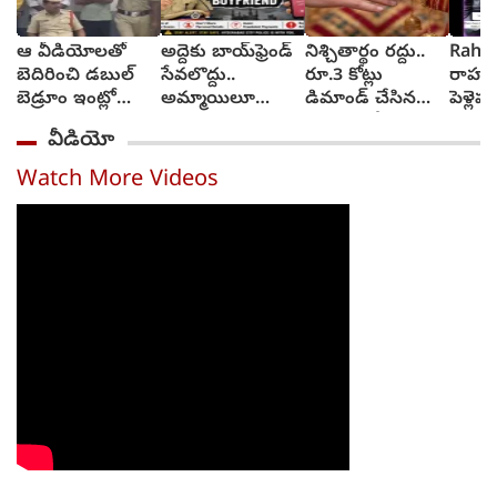
ఆ వీడియోలతో
అద్దెకు బాయ్‌ఫ్రెండ్
నిశ్చితార్థం రద్దు..
Rahul
బెదిరించి డబుల్
సేవలొద్దు..
రూ.3 కోట్లు
రాహుల్
బెడ్రూం ఇంట్లో
అమ్మాయిలూ
డిమాండ్ చేసిన
పెళ్లె
మహిళపై నలుగురు
మోసపోతారు.. జర
మహిళ.. కేసు
నుంచి ప
వీడియో
సామూహిక
జాగ్రత్త : సజ్జనార్
నమోదు
అత్యాచారం
స్ట్రాంగ్ వార్నింగ్
Watch More Videos