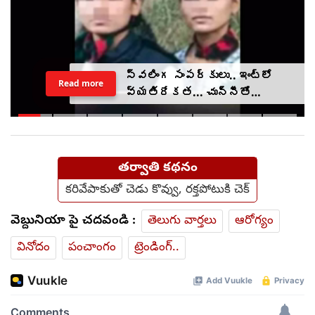
స్వలింగ సంపర్కులు.. ఇంట్లో
Read more
వ్యతిరేకత... చున్నీతో
ఉరేసుకుని ఆత్మహత్య
తర్వాతి కథనం
కరివేపాకుతో చెడు కొవ్వు, రక్తపోటుకి చెక్
వెబ్దునియా పై చదవండి :
తెలుగు వార్తలు
ఆరోగ్యం
వినోదం
పంచాంగం
ట్రెండింగ్..