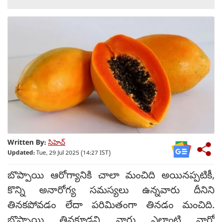
Written By:
సిహెచ్
Updated:
Tue, 29 Jul 2025 (14:27 IST)
బొప్పాయి ఆరోగ్యానికి చాలా మంచిది అయినప్పటికీ,
కొన్ని అనారోగ్య సమస్యలు ఉన్నవారు దీనిని
తినకపోవడం లేదా పరిమితంగా తినడం మంచిది.
బొప్పాయి తినకూడని వారు ఎలాంటి వారో