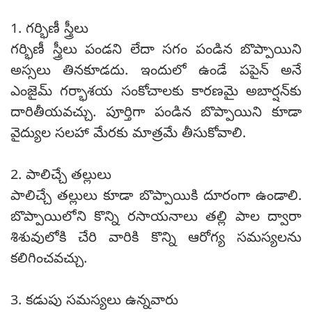
1. గర్భిణీ స్త్రీలు
గర్భిణీ స్త్రీలు పండని లేదా సగం పండిన బొప్పాయిని
అస్సలు తినకూడదు. ఇందులో ఉండే పపైన్ అనే
ఎంజైమ్ గర్భాశయ సంకోచాలకు కారణమై అబార్షన్‌కు
దారితీయవచ్చు. పూర్తిగా పండిన బొప్పాయిని కూడా
వైద్యుల సలహా మేరకు మాత్రమే తీసుకోవాలి.
2. పాలిచ్చే తల్లులు
పాలిచ్చే తల్లులు కూడా బొప్పాయికి దూరంగా ఉండాలి.
బొప్పాయిలోని కొన్ని రసాయనాలు తల్లి పాల ద్వారా
శిశువులోకి చేరి వారికి కొన్ని ఆరోగ్య సమస్యలను
కలిగించవచ్చు.
3. కడుపు సమస్యలు ఉన్నవారు