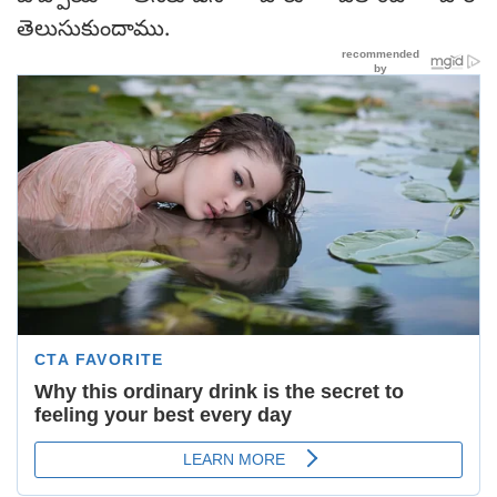
తెలుసుకుందాము.