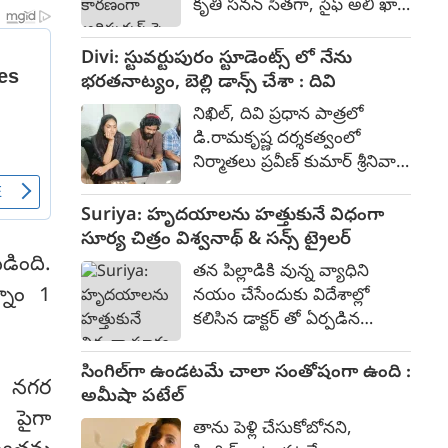
కృతి సనన్ సీతగా, సైఫ్ అలీ ఖాన్
దేవాలయం ప్రవేశానికి వారు
రావణుడిగా, దేవదత్త నాగే
అడ్డంకిగా వుండడంతో వారిని
హనుమంతుడిగా నటించారు.
Divi: స్టువర్టుపురం స్టూడెంట్స్ లో నేను
ఎదురొడ్డి ప్రజల పక్షాన నిలిచిన
500-700 కోట్ల భారీ బడ్జెట్‌తో
భరతనాట్యం, బెల్లి డాన్స్ చేశా : దివి
ఫౌజీ గా ప్రభాస్ పై పోరాట
2023 జూన్ 16న విడుదలైన ఈ
సన్నివేశాలు నిన్ననే
నిఖిల్, దివి ప్రధాన పాత్రలో
చిత్రం, బాక్సాఫీస్ వద్ద సుమారు
ప్రారంభమయ్యాయి.
డి.రామకృష్ణ దర్శకత్వంలో
393 కోట్ల రూపాయల వసూళ్లను
నిర్మాతలు ప్రవీణ్ కుమార్ శ్రీనివాస్
మాత్రమే సాధించింది.
రెడ్డి నిర్మిస్తున్న ఎమోషనల్ యాక్షన్
ఎంటర్టైనర్ "స్టువర్టుపురం
Suriya: హృదయాలను హత్తుకునే విధంగా
స్టూడెంట్స్." 80% షూటింగ్ పూర్తి
సూర్య చిత్రం విశ్వనాథ్ & సన్స్ ట్రైలర్
చేసుకున్న ఈ చిత్రం ప్రస్తుతం పోస్ట్
డింది.
తన పిల్లాడికి వున్న వ్యాధిని
ప్రొడక్షన్ కార్యక్రమాలు
్నం 1
నయం చేసేందుకు విదేశాల్లో
జరుపుకుంటుంది. కాగా ఈ చిత్ర
కలిసిన డాక్టర్ తో ఏర్పడిన
ట్రైలర్ ను ప్రముఖ దర్శకులు
పరిచయం ఎటువైపు
వేణు ఉడుగుల లాంచ్ చేశారు.
దారితీసిందనే పాయింట్ తో
సింగిల్‌గా ఉండటమే చాలా సంతోషంగా ఉంది :
ట్రైలర్ తో పాటు ఆయన
న నగర
సూర్య నటించిన విశ్వనాథ్ &
అమీషా పటేల్
సాంగును కూడా విడుదల చేశారు.
సన్స్ ట్రైలర్ విశదీకరిస్తుంది.
 పైగా
తాను పెళ్లి చేసుకోబోనని,
నేడేట్రైలర్ విడుదలైంది. తొలి