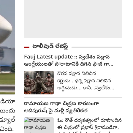
టాలీవుడ్ లేటెస్ట్
Fauj Latest update :: స్వదేశం పక్షాన
ఆంగ్లేయులతో పోరాటానికి దిగిన ఫౌజీ గా
ప్రభాస్
కౌరవ పక్షాన నిలిచిన
కర్ణుడు...ధర్మ పక్షాన నిలిచిన
అర్జునుడు... కానీ...స్వదేశం
పక్షాన నిలిచిన ఫౌజీ. అంటూ
ండియా
ప్రభాస్ నటిస్తున్న ఫౌజీ చిత్రంపై
రామాయణ గాథా చిత్రణ కారణంగా
ఆసక్తికరమైన పోస్ట్ ను సోషల్
 ముందు
ఆదిపురుష్ పై మళ్లీ వ్యతిరేకత
మీడియాలో ప్రభాస్ టీమ్ విడుదల
డ్యూల్
ఓం రౌత్ దర్శకత్వంలో రూపొందిన
చేసింది. ఆంగ్లేయుల కాలం నాటి
ఈ చిత్రంలో ప్రభాస్ శ్రీరాముడిగా,
ింది.
గాధగా ఈ చిత్రం రూపొందుతోంది.