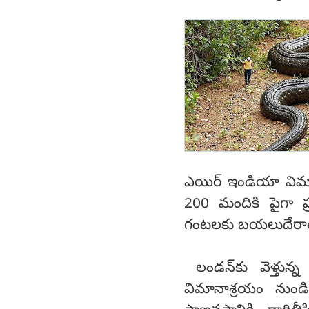
ఎయిర్ ఇండియా విమా
200 మందికి పైగా 
గంటలకు బయలుదేరాల్
లండన్‌కు వెళ్తున్
విమానాశ్రయం నుండ