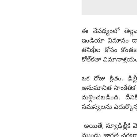
ఈ నేపథ్యంలో తెల్లవా
ఇండియా విమానం దాని
తనిఖీల కోసం కొంతక
కోల్‌కతా విమానాశ్రయ
ఒక రోజు క్రితం, ఢిల్
అనుమానిత సాంకేతిక 
మళ్లించబడింది. దీ
సమస్యలను ఎదుర్కొన్నట
అయితే, న్యూఢిల్లీకి 
ముందు జాగ్రత్త చర్య