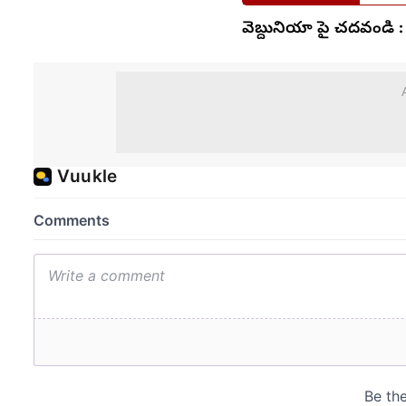
వెబ్దునియా పై చదవండి :