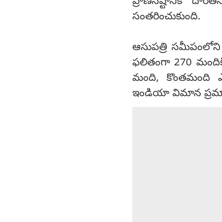
ప్రాణనష్టానికి దా
సంతరించుకుంది.
ఆసుపత్రి సమీపంలోని మ
ఫలితంగా 270 మందిక
మంది, కొంతమంది ఎం
ఇండియా విమాన ప్రమా