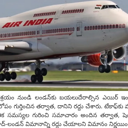
శ్రయం నుండి లండన్‌కు బయలుదేరాల్సిన ఎయిర్ ఇ
పం గుర్తించిన తర్వాత, దానిని రద్దు చేశారు. టేకాఫ్‌కు
ేతిక సమస్యల గురించి సమాచారం అందిన తర్వాత, షె
లండన్ విమానాన్ని రద్దు చేయాలని విమానం నిర్ణయించ