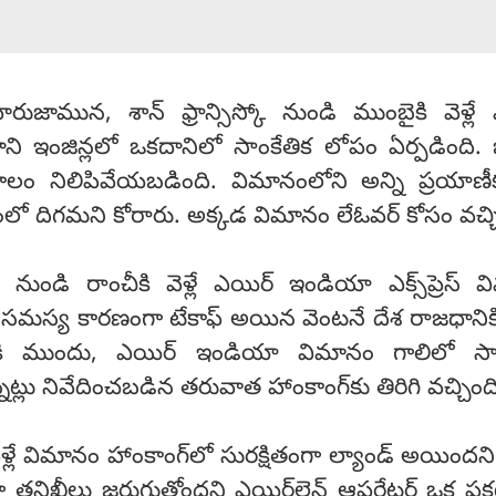
రుజామున, శాన్ ఫ్రాన్సిస్కో నుండి ముంబైకి వెళ్లే
 ఇంజిన్లలో ఒకదానిలో సాంకేతిక లోపం ఏర్పడింది. 
ాలం నిలిపివేయబడింది. విమానంలోని అన్ని ప్రయాణ
ంలో దిగమని కోరారు. అక్కడ విమానం లేఓవర్ కోసం వచ్చ
లీ నుండి రాంచీకి వెళ్లే ఎయిర్ ఇండియా ఎక్స్‌ప్రెస్ 
సమస్య కారణంగా టేకాఫ్ అయిన వెంటనే దేశ రాజధానికి 
నికి ముందు, ఎయిర్ ఇండియా విమానం గాలిలో సాం
్లు నివేదించబడిన తరువాత హాంకాంగ్‌కు తిరిగి వచ్చింద
వెళ్లే విమానం హాంకాంగ్‌లో సురక్షితంగా ల్యాండ్ అయిందన
గా తనిఖీలు జరుగుతోందని ఎయిర్‌లైన్ ఆపరేటర్ ఒక ప్