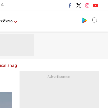
તી
Follow us
ేమాయణం
ical snag