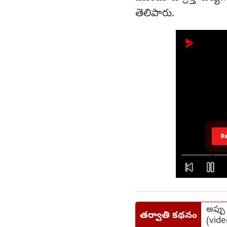
తెలిపారు.
R
అప్పు
తర్వాతి కథనం
(vide