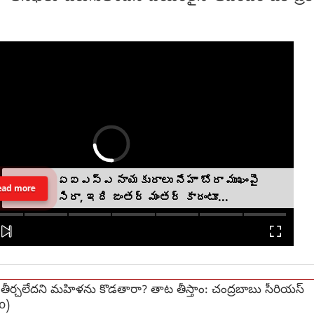
ఏఐఎస్ఎ నాయకురాలు నేహా బోరా ముఖంపై
ead more
సిరా, ఇది జంతర్ మంతర్ కాదంటూ...
 తీర్చలేదని మహిళను కొడతారా? తాట తీస్తాం: చంద్రబాబు సీరియస్
o)