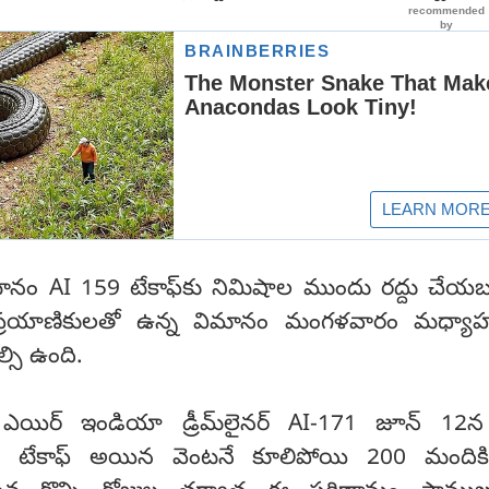
నం AI 159 టేకాఫ్‌కు నిమిషాల ముందు రద్దు చేయబ
ప్రయాణికులతో ఉన్న విమానం మంగళవారం మధ్యాహ
సి ఉంది.
న ఎయిర్ ఇండియా డ్రీమ్‌లైనర్ AI-171 జూన్ 12
ి టేకాఫ్ అయిన వెంటనే కూలిపోయి 200 మందికి