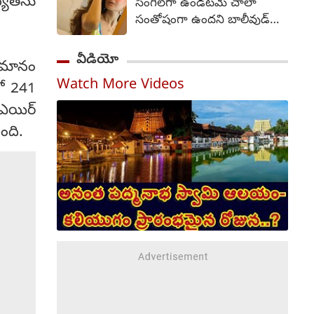
ఖ్యతను
సింగిల్‌గా ఉండటమే చాలా
ఫ్రేమ్ నుంచే ఆహ్లాదకరమైన,
సంతోషంగా ఉందని బాలీవుడ్
భావోద్వేగభరితమైన,
భామ అమీషా పటేల్ అన్నారు.
హృదయాన్ని తాకే కుటుంబ కథా
51 యేళ్ల వయసులో ఉన్న
వీడియో
చిత్రంగా ఈ సినిమా ప్రేక్షకులను
విమానం
అమీషా పటేల్... ఇపుడు కూడా
ఆకట్టుకుంటుందని ట్రైలర్
Watch More Videos
తాను సింగిల్‌గా ఉండటమే
లో 241
స్పష్టమైన సంకేతాలు ఇచ్చింది.
ఇష్టంగా ఉందని చెప్పారు.
ఎయిర్
వెంకీ అట్లూరి దర్శకుడు.
సూర్యదేవర నాగవంశీ, సాయి
ింది.
సౌజన్య నిర్మించారు.