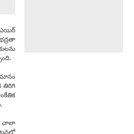
 ఎయిర్
భద్రతా
ీకులను
ింది.
విమానం
తిరిగి
కేతిక
ి.
ి చాలా
రకటనలో