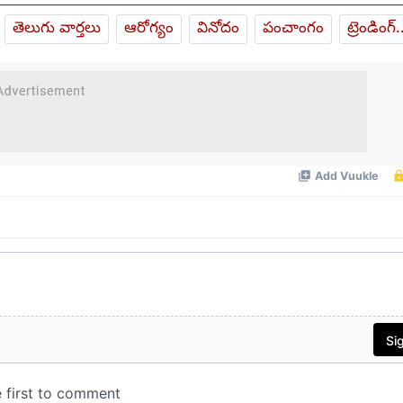
తెలుగు వార్తలు
ఆరోగ్యం
వినోదం
పంచాంగం
ట్రెండింగ్.