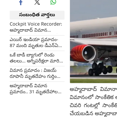
సంబంధిత వార్తలు
Cockpit Voice Recorder:
అహ్మదాబాద్ విమాన
ప్రమాదం.. కాక్‌పిట్ వాయిస్
ఎయిర్ ఇండియా ప్రమాదం-
రికార్డర్ రికవరీ
87 మంది మృతుల డీఎన్ఏ
మ్యాచ్ అయ్యాయి..
ఒకే బాడీ బ్యాగులో రెండు
తలలు... అగ్నిపరీక్షలా మారిన
మృతుల గుర్తింపు!
విమాన ప్రమాదం : విజయ్
రూపానీ మృతదేహం గుర్తింపు -
అప్పగింత
అహ్మదాబాద్ విమాన
అహ్మదాబాద్ విమానా
ప్రమాదం.. 31 మృతదేహాల
విమానంలో సాంకేతిక లో
గుర్తింపు.. మిగిలినవాటి
పరిస్థితి ఏంటి?
చివరి గంటల్లో సాంక
చేయబడిన అహ్మదాబాద్-