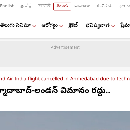
English
தமிழ்
मराठी
తెలుగు
മലയാളം
ಕನ್ನಡ
ગુજરા
తెలుగు సినిమా
ఆరోగ్యం
క్రికెట్
భవిష్యవాణి
ప్ర
d Air India flight cancelled in Ahmedabad due to techn
్మదాబాద్-లండన్ విమానం రద్దు..