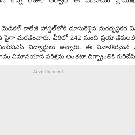
రితీసిన కొన్ని రోజుల తర్వాత ఈ పరిణామం ప్రాము
ెడికల్ కాలేజీ హాస్టల్‌లోకి దూసుకెళ్లిన దురదృష్టకర 
ి పైగా మరణించారు. వీరిలో 242 మంది ప్రయాణికుల
బీబీఎస్ విద్యార్థులు ఉన్నారు. ఈ వినాశకరమైన 
దం విమానయాన పరిశ్రమ అంతటా దిగ్భ్రాంతికి గురిచేస