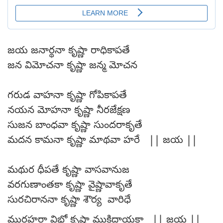
జయ జనార్థనా కృష్ణా రాధికాపతే
జన విమోచనా కృష్ణా జన్మ మోచన
గరుడ వాహనా కృష్ణా గోపికాపతే
నయన మోహనా కృష్ణా నీరజేక్షణ
సుజన బాంధవా కృష్ణా సుందరాకృతే
మదన కామనా కృష్ణా మాథవా హరే || జయ ||
మథుర ధీపతే కృష్ణా వాసవానుజ
వరగుణాంతకా కృష్ణా వైష్ణావాకృతే
సురచిరాననా కృష్ణా శౌర్య వారిధే
మురహరా విభో కృష్ణా ముక్తిదాయకా || జయ ||