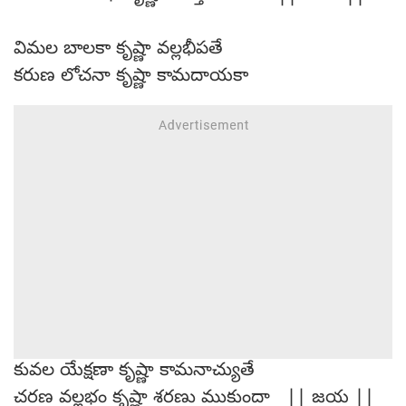
విమల బాలకా కృష్ణా వల్లభీపతే
కరుణ లోచనా కృష్ణా కామదాయకా
కువల యేక్షణా కృష్ణా కామనాచ్యుతే
చరణ వల్లభం కృష్ణా శరణు ముకుందా || జయ ||