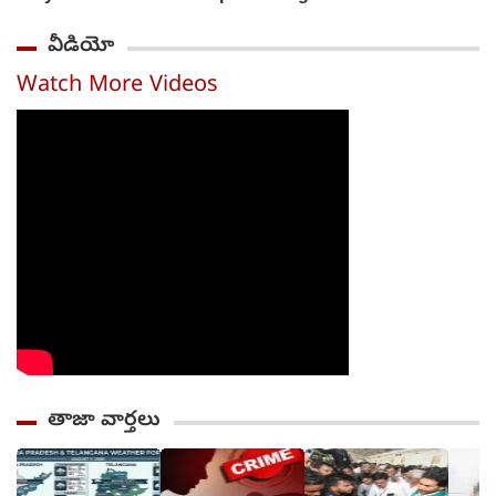
వీడియో
Watch More Videos
తాజా వార్తలు