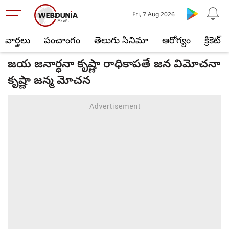
Fri, 7 Aug 2026
వార్తలు
పంచాంగం
తెలుగు సినిమా
ఆరోగ్యం
క్రికెట్
జయ జనార్థనా కృష్ణా రాధికాపతే జన విమోచనా
కృష్ణా జన్మ మోచన