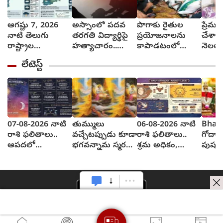
ఆగష్టు 7, 2026
అస్సాంలో పదవ
పొగాకు రైతుల
ప్రేమ
నాటి తెలుగు
తరగతి విద్యార్థిపై
ప్రయోజనాలను
చేశాడ
రాష్ట్రాల
హత్యాచారం..
కాపాడటంలో
నెలల గ
వాతావరణ సూచన
ఫంక్షన్‌కు వెళ్లిన
సర్కారు విఫలం..
న్యాయ
లేటెస్ట్
ఎలా వుందంటే..?
తల్లి.. మంచంపై
వైఎస్ జగన్
(vide
విగతజీవిగా..?
07-08-2026 నాటి
తుమ్ములు
06-08-2026 నాటి
Bhad
రాశి ఫలితాలు..
వచ్చేటప్పుడు కూడా
రాశి ఫలితాలు..
గోదావ
ఆపదలో
భగవన్నామ స్మరణ
శ్రమ అధికం,
పుష్క
ఉన్నవారిని
ఎందుకు..?
ఫలితం శూన్యం
ముందే 
ఆదుకుంటారు
యముడు చెప్పిన
పునరు
కథేంటి?
పనులు 