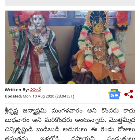
Written By:
సిహెచ్
Updated:
Mon, 10 Aug 2020 (23:04 IST)
శ్రీకృష్ణ జన్మాష్టమి మంగళవారం అని కొందరు కాదు
బుధవారం అని మరికొందరు అంటున్నారు. మొత్తమ్మీద
చిన్నికృష్ణుడి బుడిబుడి అడుగులు ఈ రెండు రోజులు
తమతమ ఇళ్లలోకి వస్తాయని పండుతులు