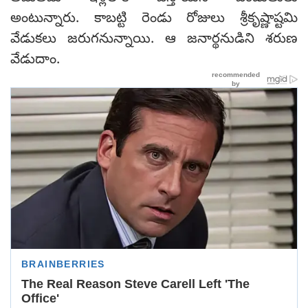
అంటున్నారు. కాబట్టి రెండు రోజులు శ్రీకృష్ణాష్టమి
వేడుకలు జరుగనున్నాయి. ఆ జనార్థనుడిని శరుణ
వేడుదాం.