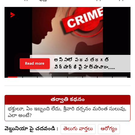
అస్సాంలో పదవ తరగతి
Read more
విద్యార్థిపై హత్యాచారం..
ఫంక్షన్‌కు వెళ్లిన తల్లి..
మంచంపై విగతజీవిగా..?
తర్వాతి కథనం
భక్తులూ, ఏం ఇబ్బంది లేదు, శ్రీవారి దర్సనం మరింత సులువు,
ఎలా అంటే?
వెబ్దునియా పై చదవండి :
తెలుగు వార్తలు
ఆరోగ్యం