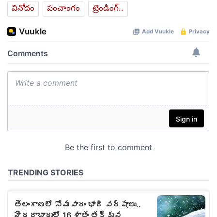
వినోదం
పంచాంగం
ట్రెండింగ్..