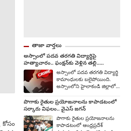
తాజా వార్తలు
అస్సాంలో పదవ తరగతి విద్యార్థిపై
హత్యాచారం.. ఫంక్షన్‌కు వెళ్లిన తల్లి..
మంచంపై విగతజీవిగా..?
అస్సాంలో పదవ తరగతి విద్యార్థి
కామాంధులకు బలైపోయింది.
అస్సాంలోని హైలాకండి జిల్లాలో
పదవ తరగతి చదువుతున్న 15
ఏళ్ల బాలికపై సామూహిక
పొగాకు రైతుల ప్రయోజనాలను కాపాడటంలో
అత్యాచారం, హత్యకు
సర్కారు విఫలం.. వైఎస్ జగన్
సంబంధించి ఒక మైనర్‌తో సహా
పొగాకు రైతుల ప్రయోజనాలను
ముగ్గురిని అరెస్టు చేసినట్లు
చ్ కోసం
కాపాడటంలో ఆంధ్రప్రదేశ్
పోలీసులు తెలిపారు. ఆగస్టు 1