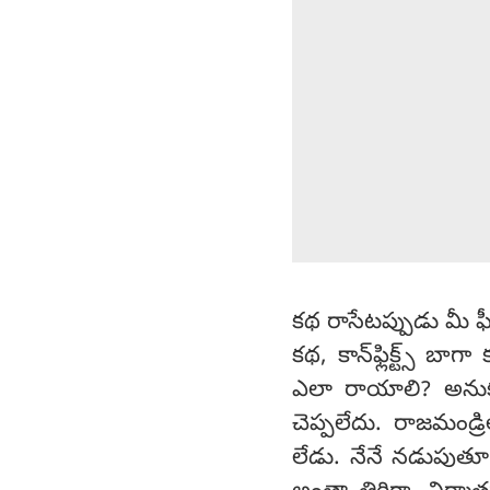
కథ రాసేటప్పుడు మీ ఫీ
కథ, కాన్‌ఫ్లిక్ట్స్‌ 
ఎలా రాయాలి? అనుకున
చెప్పలేదు. రాజమండ్రి
లేడు. నేనే నడుపుతూ వ