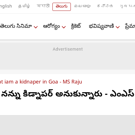
nglish
தமிழ்
मराठी
తెలుగు
മലയാളം
ಕನ್ನಡ
ગુજરાત
తెలుగు సినిమా
ఆరోగ్యం
క్రికెట్
భవిష్యవాణి
ప్ర
t iam a kidnaper in Goa - MS Raju
న్ను కిడ్నాప‌ర్ అనుకున్నారు - ఎంఎస్