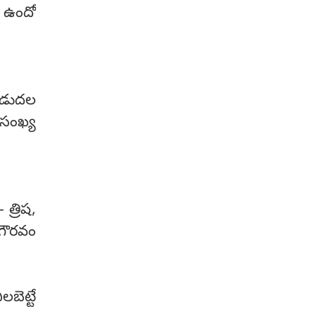
హ్యూమనాయిడ్ రోబోలు మానవ
ా ఉందో
వైద్యులను పూర్తిగా భర్తీ చేసి "బెస్ట్
డాక్టర్లు" అవుతారట.
ిడుదల
సంఖ్య
త్రిష,
 గౌరవం
బెట్టే