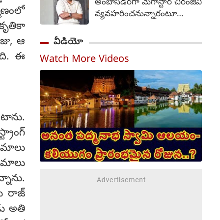
అంబాసిడర్‌గా మెగాస్టార్ చిరంజీవి
ప్రారంభించేందుకు సంబంధించిన
మాణంలో
వ్యవహరించనున్నారంటూ
షెడ్యూల్‌కు ముఖ్యమంత్రి
కృతికా
వస్తున్న వార్తలను ఆయన బృందం
ఆమోదం తెలిపారని
తీవ్రంగా ఖండించింది. "ఈ
రాజు, ఆ
వీడియో
నీటిపారుదల, పౌర సరఫరాల
వార్తలు అవాస్తవం,
శాఖ మంత్రి ఎన్. ఉత్తమ్ కుమార్
ంది. ఈ
Watch More Videos
నిరాధారమైనవి" అని పేర్కొన్న ఆ
రెడ్డి ఒక అధికారిక ప్రకటనలో
బృందం, ధృవీకరించని
తెలిపారు. సంగారెడ్డిలో రాష్ట్ర
సమాచారాన్ని ప్రచారం చేయవద్దని
స్థాయి ప్రారంభోత్సవ కార్యక్రమం
మీడియాను కోరింది. గత రెండు
జరగనుండగా, అక్కడ
రోజులుగా ఆయనకు
ముఖ్యమంత్రి స్వయంగా కొత్త
ంటాను.
సంబంధించిన వార్తలు ప్రచారంలో
రేషన్ కార్డుల పంపిణీని
ఉన్నాయి, వాటిని
్రాంగ్
లాంఛనంగా ప్రారంభిస్తారు. అదే
ఖండిస్తున్నామని మెగాస్టార్
నిమాలు
సమయంలో, తెలంగాణ
బృందం వెల్లడించింది.
వ్యాప్తంగా ఉన్న మొత్తం 119
నిమాలు
అంతకుముందు, చిరంజీవి రాష్ట్ర
అసెంబ్లీ నియోజకవర్గాల్లో ఇలాంటి
్నాను.
అధికారిక బ్రాండ్ అంబాసిడర్‌గా
పంపిణీ కార్యక్రమాలను
నియమించే విషయాన్ని
ు రాజ్
నిర్వహిస్తారు.
ఆంధ్రప్రదేశ్ ప్రభుత్వం
డు అతి
పరిశీలిస్తోందని వార్తలు వచ్చాయి.