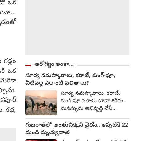
దో ఒక
దీనిపై ఇంకా ఎటువంటి అధికారిక
ప్రకటన వెలువడనప్పటికీ, చర్చలు
ినా...
తుది దశలో ఉన్నట్లు టాక్
్చడంతో
వచ్చింది.
 గడ్డం
ఆరోగ్యం ఇంకా...
ికి ఒక
సూర్య నమస్కారాలు, కరాటే, కుంగ్-ఫూ,
మెరికా
వీటివల్ల ఎలాంటి ఫలితాలు?
్పాను.
సూర్య నమస్కారాలు, కరాటే,
 కపూర్
కుంగ్-ఫూ మూడు కూడా శరీరం,
మనస్సును అభివృద్ధి చేసే
ు. కథ,
సాధనలే. అయితే వాటి లక్ష్యం,
ఫలితాల్లో కొంత తేడా ఉంటుంది.
గుజరాత్‌లో అంతుచిక్కని వైరస్.. ఇప్పటికే 22
వేటివల్ల ఎలాంటి ఫలితాలు
మంది మృత్యువాత
వుంటాయో తెలుసుకుందాము.