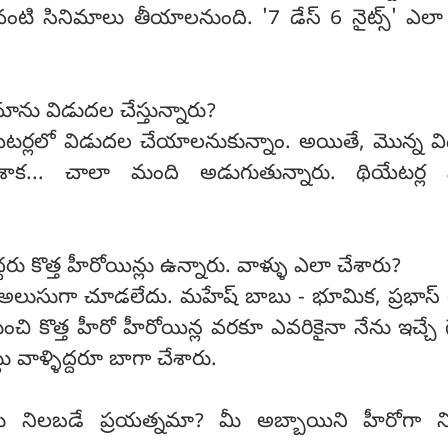
టువంటి సినిమాలు తీయాలనుంది. '7 డేస్ 6 నైట్స్' ఎల
ిమాను విడుదల చేస్తున్నారు?
టర్లలో విడుదల చేయాలనుకున్నాం. అయితే, మొన్న వ
ేశాక... చాలా మంది అడుగుతున్నారు. థియేటర్ల 
్దరు కొత్త హీరోయిన్లు ఉన్నారు. వాళ్ళు ఎలా చేశారు?
ి అలుసుగా చూడలేదు. మహేష్ బాబు - భూమిక, ప్రభాస్ - 
 నుంచి కొత్త హీరో హీరోయిన్ల వరకూ ఎవరికైనా నేను ఇచ్చే
్టు వాళ్ళిద్దరూ బాగా చేశారు.
రు నిలబడే ప్రయత్నమా? మీ అబ్బాయిని హీరోగా నిల