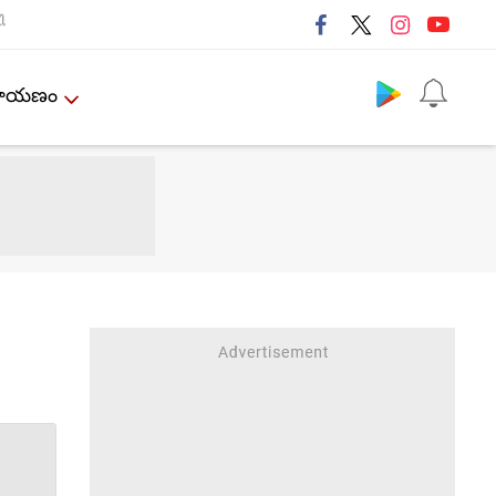
ી
Follow us
ేమాయణం