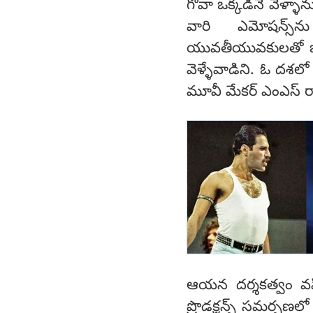
గోవా ఒక్క‌డినే వెళ్ళ
వారి ఎమోష‌న్స్‌ను
యువ‌తీయువ‌కులతో జ‌ర్
వెళ్ళేవాడిని. ఓ ద‌శ‌ల
మూవీ మేకర్ ఎంఎస్ ర
ఆయ‌న‌ దర్శకత్వం వహ
ప్రొడక్షన్స్ సమర్పణలో