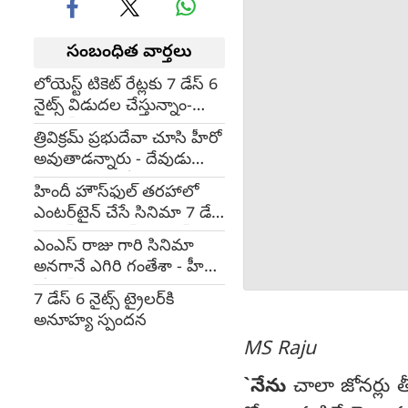
సంబంధిత వార్తలు
లోయెస్ట్ టికెట్ రేట్లకు 7 డేస్ 6
నైట్స్ విడుదల చేస్తున్నాం-
ఎంఎస్ రాజు
త్రివిక్రమ్ ప్రభుదేవా చూసి హీరో
అవుతాడ‌న్నారు - దేవుడు
వ‌ర‌మిస్తే అదే కోరుకుంటా-
హిందీ హౌస్‌ఫుల్ తరహాలో
సుమంత్ అశ్విన్
ఎంట‌ర్‌టైన్ చేసే సినిమా 7 డేస్
6 నైట్స్ - మెహర్ చాహల్
ఎంఎస్ రాజు గారి సినిమా
అనగానే ఎగిరి గంతేశా - హీరో
రోహన్
7 డేస్ 6 నైట్స్ ట్రైలర్‌కి
అనూహ్య స్పందన
MS Raju
`నేను
చాలా జోన‌ర్లు తీ