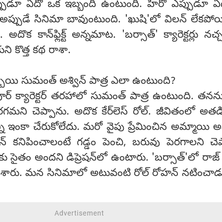
్పుడూ ఏదో ఒక ఇబ్బంది ఉంటుంది. హీరో ఎప్పుడూ ఏ
ప్పుడే సినిమా బావుంటుంది. 'ఖుషి'లో విలన్ లేకపోయ
ొక కాన్‌ఫ్లిక్ట్ అన్నమాట. 'బర్సాత్' క్యారెక్టర్లు నచ
కుని కొత్త కథ రాశా.
ాయి సుమంత్ అశ్విన్ పాత్ర ఎలా ఉంటుంది?
ూర్ క్యారెక్టర్ తరహాలో సుమంత్ పాత్ర ఉంటుంది. తనను
మని చెప్పాను. అదొక కేర్‌లెస్ రోల్. జీవితంలో అతడ
్ని ఇంకా చేరుకోలేదు. మరో వైపు ప్రేమించిన అమ్మాయి అ
షన్ కనిపించాలంటే గడ్డం పెంచి, బరువు పెరగాలని చెప
్‌కు సైతం అందని డిప్రెషన్‌లో ఉంటారు. 'బర్సాత్'లో రాజ్
ాథ్ చేశారు. మన సినిమాలో అటువంటి రోల్ రోహన్ నటించాడ