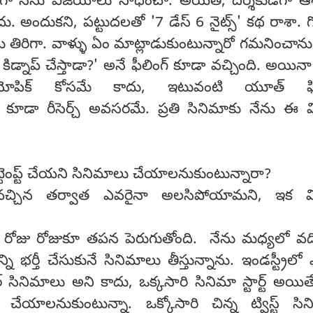
ాతగా నేను విజయాలు సాధించా. అయితే, దర్శకుడిగా ఆ
 అందుకని, పట్టుదలతో '7 డేస్ 6 నైట్స్' కథ రాశా. 
లు తిరిగా. వాళ్ళు ఏం మాట్లాడుకుంటున్నారో గమనించాను
కిడ్నాప్ చేస్తాడా?' అనే ఫీలింగ్ కూడా వచ్చింది. అయిన
 బయోపిక్ కోసమే కాదు, ఇటువంటి యూత్ ఫిల
 కూడా రీసెర్చ్ అవసరమే. ప్రతి సినిమాకు నేను ఈ 
్టెంప్ట్ చేయని సినిమాలు చేయాలనుకుంటున్నారా?
 వచ్చిన తర్వాత ఎవరైనా అలసిపోయామని, ఇక విశ్
రోజు రోజుకూ తపన పెరుగుతోంది. నేను మధ్యలో వది
్ని భర్తీ చేసుకునే సినిమాలు తీస్తున్నాను. ఇండస్ట్రీల
ర్ సినిమాలు అని కాదు, ఒక్కసారి సినిమా స్టార్ట్ అయి
ు చేయాలనుకుంటున్నా. ఒక్కోసారి చిన్న ట్విస్ట్ సి