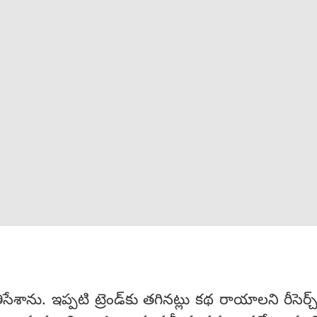
సేశాను. ఇప్ప‌టి ట్రెండ్‌కు త‌గిన‌ట్లు క‌థ రాయాల‌ని రీసెర్