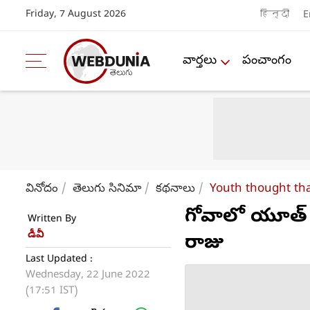
Friday, 7 August 2026
हिन्दी
E
వార్తలు
పంచాంగం
వినోదం
తెలుగు సినిమా
కథనాలు
Youth thought tha
గోవాలో యూత్ న‌
Written By
డీవీ
రాజు
Last Updated :
Wednesday, 22 June 2022
(17:51 IST)