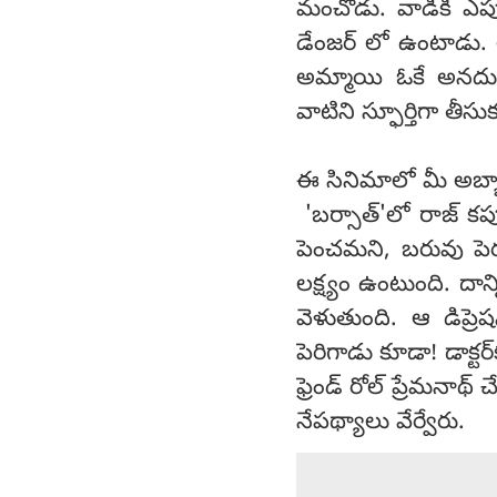
మంచోడు. వాడికి ఎప
డేంజర్ లో ఉంటాడు. అ
అమ్మాయి ఓకే అనదు. అద
వాటిని స్ఫూర్తిగా తీసు
ఈ సినిమాలో మీ అబ్బ
'బర్సాత్'లో రాజ్ కప
పెంచమని, బరువు పెరగ
లక్ష్యం ఉంటుంది. దాన
వెళుతుంది. ఆ డిప్రె
పెరిగాడు కూడా! డాక్టర
ఫ్రెండ్ రోల్ ప్రేమన
నేపథ్యాలు వేర్వేరు.