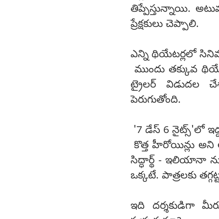
తిప్పేస్తున్నాయి. అ
ప్రేక్షకులు చెప్పాలి.
ఎన్ని థియేటర్లలో సిన
ముందు తక్కువ థియే
ట్రైలర్ విడుదల చ
పెరుగుతోంది.
'7 డేస్ 6 నైట్స్'లో ఇద
కొత్త హీరోయిన్లు అన
సిద్ధార్థ్ - ఇలియానా
ఒక్కటే. పాత్రలకు తగ్గట
ఇది దర్శకుడిగా మీ