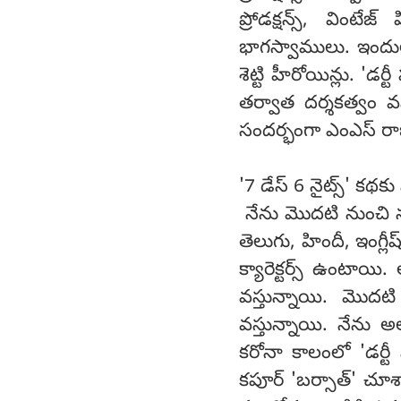
ప్రోడక్షన్స్, వింటేజ
భాగస్వాములు. ఇందుల
శెట్టి హీరోయిన్లు. 'డర
తర్వాత దర్శకత్వం వ
సందర్భంగా ఎంఎస్ రా
'7 డేస్ 6 నైట్స్' క
నేను మొదటి నుంచి న
తెలుగు, హిందీ, ఇంగ్లీ
క్యారెక్టర్స్ ఉంటాయ
వస్తున్నాయి. మొదటి
వస్తున్నాయి. నేను అల
కరోనా కాలంలో 'డర్టీ
కపూర్ 'బర్సాత్' చూ