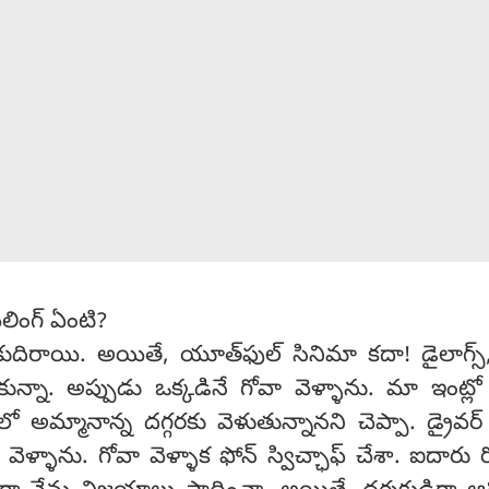
లింగ్ ఏంటి?
బాగా కుదిరాయి. అయితే, యూత్‌ఫుల్ సినిమా కదా! డైలాగ్స్,
్నా. అప్పుడు ఒక్కడినే గోవా వెళ్ళాను. మా ఇంట్ల
లో అమ్మానాన్న దగ్గరకు వెళుతున్నానని చెప్పా. డ్రైవర
ెళ్ళాను. గోవా వెళ్ళాక ఫోన్ స్విచ్ఛాఫ్ చేశా. ఐదారు 