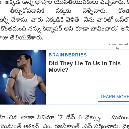
ాను. అక్క‌డ అన్ని భాషాల యువ‌తీయువ‌కులు వ‌చ్చేవారు. క
 తీర్చుకోవ‌డానికి ప‌క్క‌కు వెళ్ళేవారు. కొంత
నీ చేశాను. వారు ఎక్క‌డికి వెళితే నేను వారితో బ‌స్‌
ో కొంత‌మంది న‌న్ను కిడ్నాప‌ర్ అని కూడా భావించారు` అన
ాజు తెలియ‌జేశారు.
ించిన తాజా సినిమా '7 డేస్ 6 నైట్స్స‌. సుమంత్
 సుమంత్ అశ్విన్ .ఎం, రజనీకాంత్ .ఎస్ నిర్మించారు. వైల్