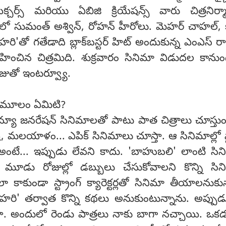
్ పిక్చర్స్ మరియు ఏబిజి క్రియేషన్స్ వారు చిత్రనిర్
ో సుమంత్ అశ్విన్, రోహన్ హీరోలు. మెహర్ చాహల్, 
్టీ హరి'తో గతేడాది బ్లాక్‌బస్టర్ హిట్ అందుకున్న ఎంఎస్ 
హించిన చిత్రమిది. శుక్రవారం సినిమా విడుదల కాను
జుతో ఇంటర్వ్యూ.
థకు మూలం ఏమిటి?
్యూ జనరేషన్ సినిమాలతో పాటు పాత చిత్రాలు చూస్తు
ష్, మలయాళం... ఎపిక్ సినిమాలు చూస్తా. ఆ సినిమాల్లో స్ట
ి. అంటే... ఇప్పుడు లేవని కాదు. 'బాహుబలి' లాంటి సి
 మూడు రోజుల్లో డబ్బులు చేసుకోవాలని కొన్ని సి
ా కాకుండా స్ట్రాంగ్ క్యారెక్టర్లతో సినిమా తీయాలనుకున
 హరి' తర్వాత కొన్ని కథలు అనుకుంటున్నాను. అప్పుడ
శా. అందులో రెండు పాత్రలు నాకు బాగా నచ్చాయి. ఒక