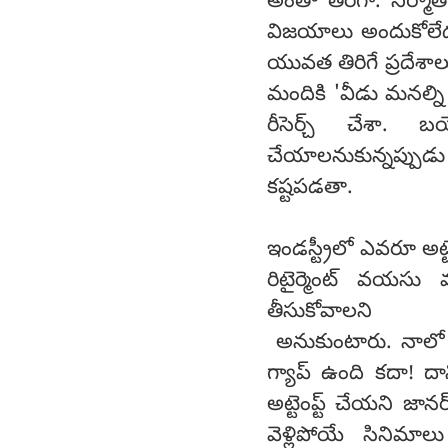
అంతా తిరిగా. నిర్మ
విజయాలు అందుకోలేదు.
యువత తిరిగే ప్రదేశా
మందికి 'వీడు మనల్ని 
రీసెర్చ్ చేశా.
చేయాలనుకున్నప్పుడు
కష్టపడతా.
ఇండస్ట్రీలో ఎవరూ అట
రిటైర్మెంట్ వయసు
తీసుకోవాలని
అనుకుంటారు. నాలో 
గ్యాప్ ఉంది కదా! దాన
అట్టెంప్ట్ చేయని జాన
వెళ్లిపోయే సినిమాల