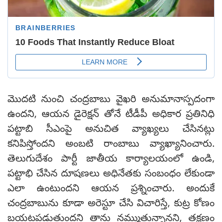
మొద‌టి నుంచి చంద్ర‌బాబు వైఖ‌రి అనుమానాస్ప‌దంగా
ఉంద‌ని, ఆయ‌న డైరెక్ష‌న్ తోనే టీడీపీ అధికార ప్ర‌తినిధి
ప‌ట్టాబి సీఎంపై అనుచిత వ్యాఖ్య‌లు చేసిన‌ట్లు
క‌నిపిస్తోంద‌ని అంబ‌టి రాంబాబు వ్యాఖ్యానించారు.
తెలుగుదేశం పార్టీ జాతీయ కార్యాల‌యంలో ఉండి,
ప‌ట్టాభి చేసిన దూష‌ణ‌లు అధినేత‌కు సంబంధం లేకుండా
ఎలా ఉంటుంద‌ని ఆయ‌న ప్ర‌శ్నించారు. అందుకే
చంద్రబాబును కూడా అరెస్టూ చేసి విచారిస్తే, కుట్ర కోణం
బ‌య‌ట‌ప‌డుతుంద‌ని తాను నమ్ముతున్నాన‌ని, తక్షణం