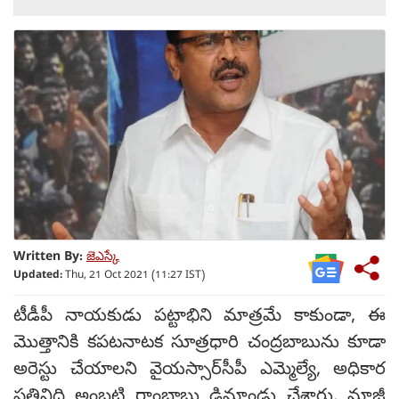
Written By:
జెఎస్కే
Updated:
Thu, 21 Oct 2021 (11:27 IST)
టీడీపీ నాయకుడు పట్టాభిని మాత్రమే కాకుండా, ఈ
మొత్తానికి కపటనాటక సూత్రధారి చంద్రబాబును కూడా
అరెస్టు చేయాల‌ని వైయస్సార్‌సీపీ ఎమ్మెల్యే, అధికార
ప్రతినిధి అంబటి రాంబాబు డిమాండు చేశారు. మాజీ