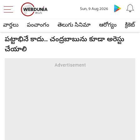
Sun, 9 Aug 2026
వార్తలు
పంచాంగం
తెలుగు సినిమా
ఆరోగ్యం
క్రికెట్
పట్టాభినే కాదు.. చంద్రబాబును కూడా అరెస్టు
చేయాలి