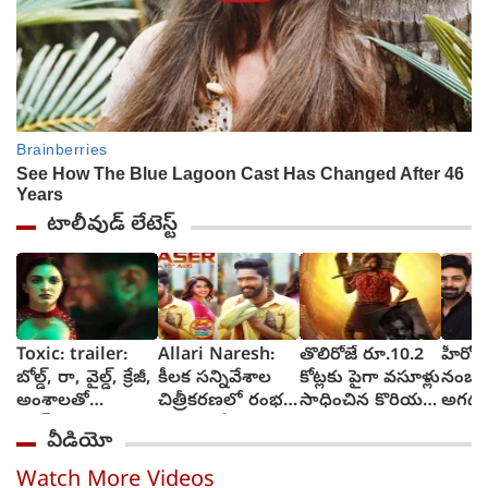
టాలీవుడ్ లేటెస్ట్
Toxic: trailer:
Allari Naresh:
తొలిరోజే రూ.10.2
హీరోకి
బోల్డ్, రా, వైల్డ్, క్రేజీ,
కీలక సన్నివేశాల
కోట్లకు పైగా వసూళ్లు
నంబర్ల
అంశాలతో
చిత్రీకరణలో రంభ
సాధించిన కొరియన్
అగధ 
యష్..కియారా
ఊర్వశి మేనక
కనకరాజు
ఆశిస్తు
వీడియో
అద్వానీ చిత్రం
రెడ్డి
టాక్సిక్: ట్రైలర్
Watch More Videos