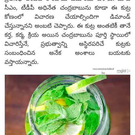
సీఎం, టీడీపీ అధినేత చంద్ర‌బాబును కూడా ఈ కుట్ర
కోణంలో విచారణ చేయాల్సిందిగా డిమాండ్‌
చేస్తున్నాన‌ని అంబ‌టి చెప్పారు. ఈ కుట్ర అంతటికీ తానే
కర్త, కర్మ, క్రియ అయిన చంద్రబాబును పూర్తి స్థాయిలో
విచారిస్తేనే, ప్రభుత్వాన్ని అస్థిరపరిచే కుట్రకు
సంబంధించిన అనేక అంశాలు బయటకు
వస్తాయన్నారు.