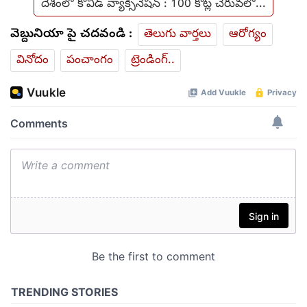
దేశంలో కోవిడ్ వ్యాక్సినేషన్ : 100 కోట్ల చేరువలో...
వెబ్దునియా పై చదవండి :
తెలుగు వార్తలు
ఆరోగ్యం
వినోదం
పంచాంగం
ట్రెండింగ్..