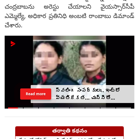
చంద్రబాబను అరెస్టు చేయాలని వైయస్సార్‌సీపీ
ఎమ్మెల్యే, అధికార ప్రతినిధి అంబటి రాంబాబు డిమాండ్
చేశారు.
స్వలింగ సంపర్కులు.. ఇంట్లో
Read more
వ్యతిరేకత... చున్నీతో
ఉరేసుకుని ఆత్మహత్య
తర్వాతి కథనం