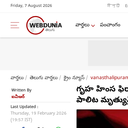
Friday, 7 August 2026
हिन्दी
E
వార్తలు
పంచాంగం
వార్తలు
తెలుగు వార్తలు
క్రైం న్యూస్
vanasthalipuram
గృహ హింస ఫిర్
Written By
ఐవీఆర్
పాలిట మృత్యు
Last Updated :
Thursday, 19 February 2026
(19:57 IST)