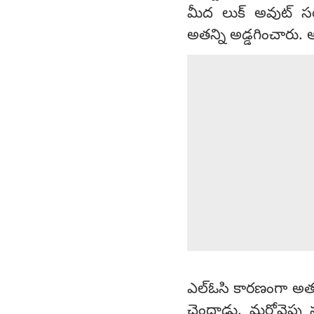
మీద లుక్ అవుట్ సర
అతన్ని అడ్డగించారు. అ
ఎల్‌ఓసి కారణంగా అతను
చెందాడు. మరోవైపు సు