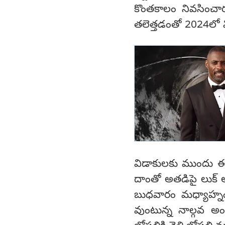
కొంతకాలం నివసించారు.
తలెత్తడంతో 2024లో వ
విడాకులకు ముందు ఈ
దాంతో అతడిపై లుక్ 
బుధవారం మధ్యాహ్నం
వుంటున్న నాల్గవ అంత