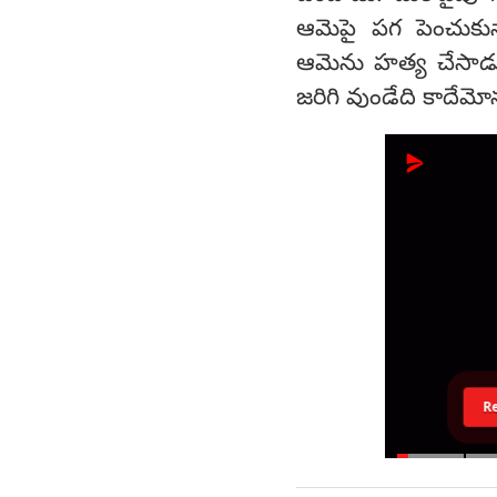
ఆమెపై పగ పెంచుకున
ఆమెను హత్య చేసాడు.
జరిగి వుండేది కాదేమో
R