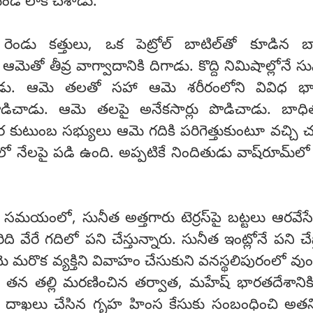
ుండి లాక్ చేశాడు.
ండు కత్తులు, ఒక పెట్రోల్ బాటిల్‌తో కూడిన బ్య
మెతో తీవ్ర వాగ్వాదానికి దిగాడు. కొద్ది నిమిషాల్లోనే స
శాడు. ఆమె తలతో సహా ఆమె శరీరంలోని వివిధ భా
ొడిచాడు. ఆమె తలపై అనేకసార్లు పొడిచాడు. బాధిత
ర కుటుంబ సభ్యులు ఆమె గదికి పరిగెత్తుకుంటూ వచ్చి
ో నేలపై పడి ఉంది. అప్పటికే నిందితుడు వాష్‌రూమ్‌ల
 సమయంలో, సునీత అత్తగారు టెర్రస్‌పై బట్టలు ఆరవేస
ది వేరే గదిలో పని చేస్తున్నారు. సునీత ఇంట్లోనే పని చేస
 మరొక వ్యక్తిని వివాహం చేసుకుని వనస్థలిపురంలో వుం
తన తల్లి మరణించిన తర్వాత, మహేష్ భారతదేశానికి 
త దాఖలు చేసిన గృహ హింస కేసుకు సంబంధించి అతని