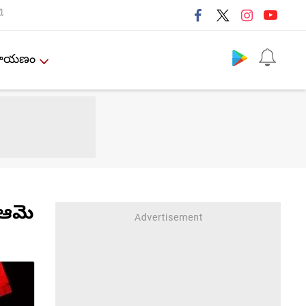
ી
Follow us
ేమాయణం
 ఆమె