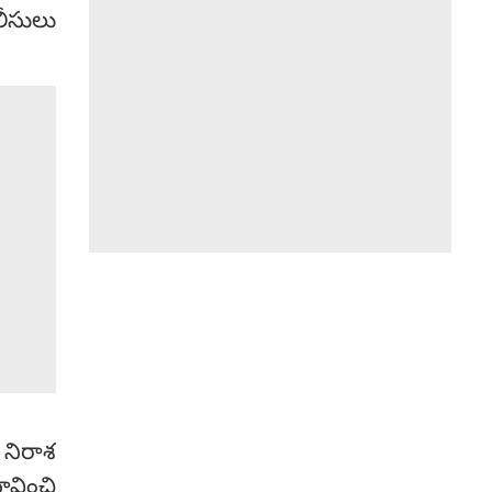
ీసులు
 నిరాశ
ావించి