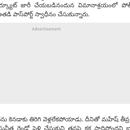
్క్యూట్ జారీ చేయబడినందున విమానాశ్రయంలో పోల
తడి పాస్‌పోర్ట్ స్వాధీనం చేసుకున్నారు.
 కెనడాకు తిరిగి వెళ్లలేకపోయాడు. దీనితో మహేష్ తీవ్ర
నీత రెండో పెళ్లి చేసుకుని తనపై కక్ష సాధిస్తోందని భ