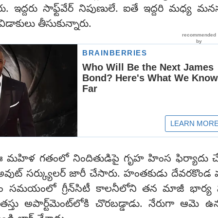
 ఇద్దరు సాఫ్ట్‌వేర్ నిపుణులే. ఐతే ఇద్దరి మధ్య మనస్
ిడాకులు తీసుకున్నారు.
 మహిళ గతంలో నిందితుడిపై గృహ హింస ఫిర్యాదు చే
అవుట్ సర్క్యులర్ జారీ చేసారు. హంతకుడు దేవరకొండ
 సమయంలో గ్రీన్‌సిటీ కాలనీలోని తన మాజీ భార్య 
స్తు అపార్ట్‌మెంట్‌లోకి చొరబడ్డాడు. నేరుగా ఆమె ఉన