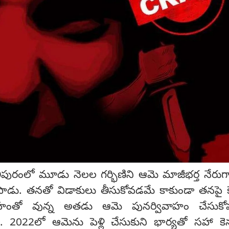
ిపురంలో మూడు నెలల గర్భిణిని ఆమె మాజీభర్త నేరు
 చంపాడు. తనతో విడాకులు తీసుకోవడమే కాకుండా తనపై 
గ్రహంతో వున్న అతడు ఆమె పునర్వివాహం చేసుకోవడ
డు. 2022లో ఆమెను పెళ్లి చేసుకుని భార్యతో సహా క