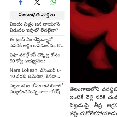
సంబంధిత వార్తలు
విజయ్ చిత్రం జన నాయగన్
విడుదల ఇప్పట్లో లేనట్టేనా?
ఈ ట్రంప్ ఏం చేస్తున్నారో
ఎవరికీ అర్థం కావడంలేదు, కొత్త
మ్యాప్ పెట్టాడు...
ఫిఫా వరల్డ్ కప్ టిక్కెట్ల కోసం
50 కోట్ల అభ్యర్థనలు
Nara Lokesh: డిసెంబర్ 6-
10 వరకు అమెరికా, కెనడాలో
నారా లోకేష్ పర్యటన
పెట్టుబడుల కోసం అమెరికాలో
తెలంగాణలోని వనస్థల
పర్యటించనున్న నారా లోకేష్
ఇంటికే వెళ్లి నరికి
పెట్టడంపై తీవ్ర ఆ
జీర్ణించుకోలేకపోయా