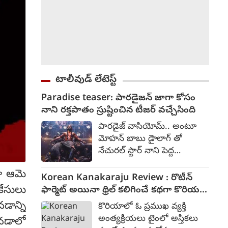
టాలీవుడ్ లేటెస్ట్
Paradise teaser: పారడైజన్ జాగా కోసం
నాని రక్తపాతం స్రుష్టించిన టీజర్ వచ్చేసింది
పారడైజ్ వాసియోమ్.. అంటూ
మోహన్ బాబు డైాలాగ్ తో
నేచురల్ స్టార్ నాని పెద్ద
అరుపులతో రక్తపాతం కలిగించేలా
గా ఆమె
ది ప్యారడైజ్ టీజర్ కనిపించింది.
Korean Kanakaraju Review : రొటీన్
పారడైజన్ అనే జాగా కోసం
కేసులు
ఫార్మెట్ అయినా థ్రిల్ కలిగించే కథగా కొరియన్
పోరాటం చేస్తున్న కథగా
కనకరాజు - రివ్యూ
ాన్ని
కొరియాలో ఓ ప్రముఖ వ్యక్తి
అనిపించింది. దర్శకుడు శ్రీకాంత్
అంత్యక్రియలు టైంలో అస్తికలు
ెనడాలో
ఒడెల ఈ చిత్రాన్ని అత్యంత భారీ