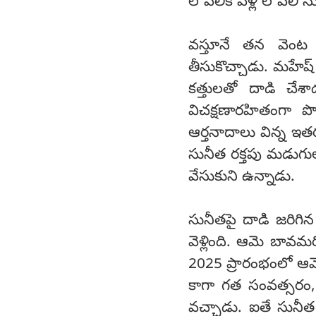
లోపలికి వెళ్లి లోపలి న
వస్తూనే తన వెంట రె
తీసుకొచ్చాడు. మహేష్ ఆ
కత్తులతో దాడి చే
విచక్షణారహితంగా ప
ఆర్తనాదాలు విన్న ఇత
సునీత రక్తపు మడుగుల
వేసుకుని ఉన్నాడు.
సునీతపై దాడి జరిగిన
వెళ్లింది. ఆమె బావమరి
2025 ప్రారంభంలో ఆమె
కాగా గత సంవత్సరం, 
వచ్చాడు. ఐతే సునీ