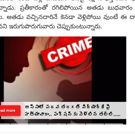
్నాడు. ప్రతీకారంతో రగిలిపోయిన అతడు బుధవారం
 అతడు వచ్చినదారినే కెనడా వెళ్లిపోయి వుంటే ఈ 
నని ఇరుగుపొరుగువారు చెప్పుకుంటున్నారు.
అస్సాంలో పదవ తరగతి విద్యార్థిపై
ead more
హత్యాచారం.. ఫంక్షన్‌కు వెళ్లిన తల్లి..
మంచంపై విగతజీవిగా..?