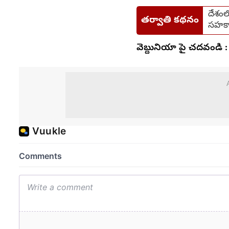
దేశంలో
తర్వాతి కథనం
సహక
వెబ్దునియా పై చదవండి :