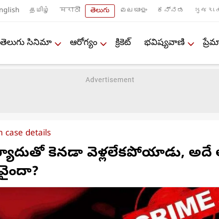
nglish
தமிழ்
मराठी
తెలుగు
മലയാളം
ಕನ್ನಡ
ગુજરાત
తెలుగు సినిమా
ఆరోగ్యం
క్రికెట్
భవిష్యవాణి
ప్ర
 case details
యాదుతో కెనడా వెళ్లలేకపోయాడు, అదే
వైందా?