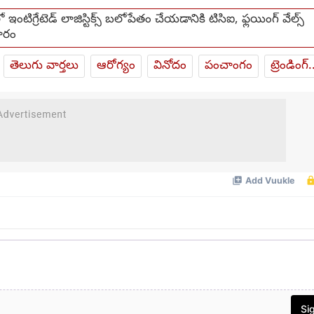
 ఇంటిగ్రేటెడ్ లాజిస్టిక్స్ బలోపేతం చేయడానికి టిసిఐ, ఫ్లయింగ్ వేల్స్
ారం
తెలుగు వార్తలు
ఆరోగ్యం
వినోదం
పంచాంగం
ట్రెండింగ్.