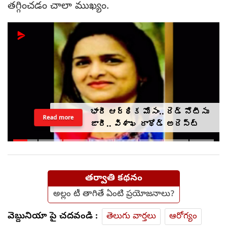
తగ్గించడం చాలా ముఖ్యం.
భారీ ఆర్థిక మోసం.. రెడ్ నోటీసు
Read more
జారీ.. విశాఖ రాథోడ్‌‌ అరెస్ట్
తర్వాతి కథనం
అల్లం టీ తాగితే ఏంటి ప్రయోజనాలు?
వెబ్దునియా పై చదవండి :
తెలుగు వార్తలు
ఆరోగ్యం