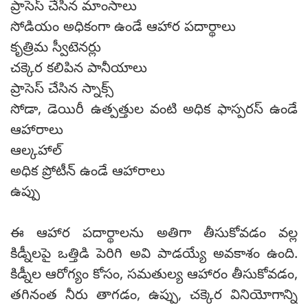
ప్రాసెస్ చేసిన మాంసాలు
సోడియం అధికంగా ఉండే ఆహార పదార్థాలు
కృత్రిమ స్వీటెనర్లు
చక్కెర కలిపిన పానీయాలు
ప్రాసెస్ చేసిన స్నాక్స్
సోడా, డెయిరీ ఉత్పత్తుల వంటి అధిక ఫాస్పరస్ ఉండే
ఆహారాలు
ఆల్కహాల్
అధిక ప్రోటీన్ ఉండే ఆహారాలు
ఉప్పు
ఈ ఆహార పదార్థాలను అతిగా తీసుకోవడం వల్ల
కిడ్నీలపై ఒత్తిడి పెరిగి అవి పాడయ్యే అవకాశం ఉంది.
కిడ్నీల ఆరోగ్యం కోసం, సమతుల్య ఆహారం తీసుకోవడం,
తగినంత నీరు తాగడం, ఉప్పు, చక్కెర వినియోగాన్ని