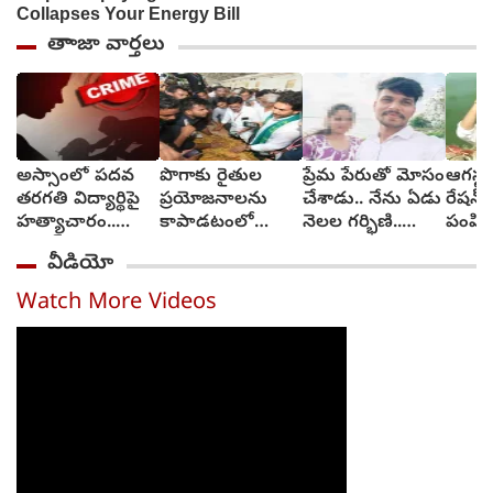
తాాజా వార్తలు
అస్సాంలో పదవ
పొగాకు రైతుల
ప్రేమ పేరుతో మోసం
ఆగస్టు
తరగతి విద్యార్థిపై
ప్రయోజనాలను
చేశాడు.. నేను ఏడు
రేషన్ 
హత్యాచారం..
కాపాడటంలో
నెలల గర్భిణి..
పంపిణ
ఫంక్షన్‌కు వెళ్లిన
సర్కారు విఫలం..
న్యాయం కావాలి
తెలంగ
వీడియో
తల్లి.. మంచంపై
వైఎస్ జగన్
(video)
విగతజీవిగా..?
Watch More Videos