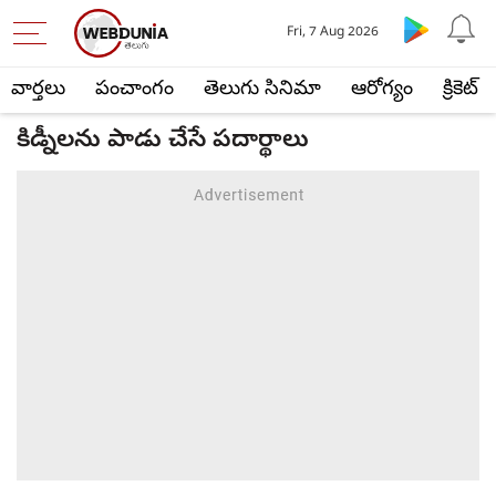
Fri, 7 Aug 2026
వార్తలు
పంచాంగం
తెలుగు సినిమా
ఆరోగ్యం
క్రికెట్
కిడ్నీలను పాడు చేసే పదార్థాలు