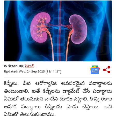
Written By:
సిహెచ్
Updated:
Wed, 24 Sep 2025 (18:11 IST)
కిడ్నీలు. వీటి ఆరోగ్యానికి అవసరమైన పదార్థాలను
తింటుండాలి. ఐతే కిడ్నీలను డ్యామేజ్ చేసే పదార్థాలు
ఏమిటో తెలుసుకుని వాటిని దూరం పెట్టాలి. కొన్ని రకాల
ఆహార పదార్థాలు కిడ్నీలను పాడు చేస్తాయి. అవి
ఏమిటో తెలుసుకుందాము.