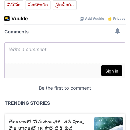
వినోదం
పంచాంగం
ట్రెండింగ్..