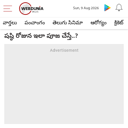
Sun, 9 Aug 2026
వార్తలు
పంచాంగం
తెలుగు సినిమా
ఆరోగ్యం
క్రికెట్
షష్ఠి రోజున ఇలా పూజ చేస్తే..?