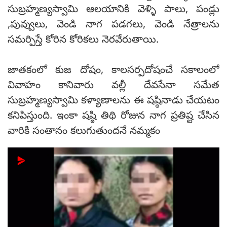
సుబ్రహ్మణ్యస్వామి ఆలయానికి వెళ్ళి పాలు, పండ్లు
,పువ్వులు, వెండి నాగ పడగలు, వెండి నేత్రాలను
సమర్పిస్తే కోరిన కోరికలు నెరవేరుతాయి.
జాతకంలో కుజ దోషం, కాలసర్పదోషంచే సకాలంలో
వివాహం కానివారు వల్లీ దేవసేనా సమేత
సుబ్రహ్మణ్యస్వామి కళ్యాణాలను ఈ షష్ఠినాడు చేయటం
కనిపిస్తుంది. ఇంకా షష్ఠి తిథి రోజున నాగ ప్రతిష్ట చేసిన
వారికి సంతానం కలుగుతుందనే నమ్మకం