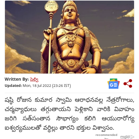
Written By:
సెల్వి
Updated:
Mon, 18 Jul 2022 (23:26 IST)
షష్ఠి రోజున కుమార స్వామి ఆరాధనవల్ల నేత్రరోగాలు,
చర్మవ్యాధులు తగ్గుతాయని పెళ్లికాని వారికి వివాహం
జరిగి సత్‌సంతాన సౌభాగ్యం కలిగి ఆయురారోగ్య
ఐశ్వర్యములతో వర్ధిల్లు తారని భక్తుల విశ్వాసం.