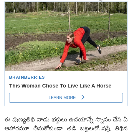
ఈ పుణ్యతిథి నాడు భక్తులు ఉదయాన్నే స్నానం చేసి ఏ
ఆహారమూ తీసుకోకుండా తడి బట్టలతో..షష్ఠి తిథిన