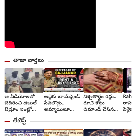
తాజా వార్తలు
ఆ వీడియోలతో
అద్దెకు బాయ్‌ఫ్రెండ్
నిశ్చితార్థం రద్దు..
Rahul
బెదిరించి డబుల్
సేవలొద్దు..
రూ.3 కోట్లు
రాహుల్
బెడ్రూం ఇంట్లో
అమ్మాయిలూ
డిమాండ్ చేసిన
పెళ్లె
మహిళపై నలుగురు
మోసపోతారు.. జర
మహిళ.. కేసు
నుంచి ప
లేటెస్ట్
సామూహిక
జాగ్రత్త : సజ్జనార్
నమోదు
అత్యాచారం
స్ట్రాంగ్ వార్నింగ్