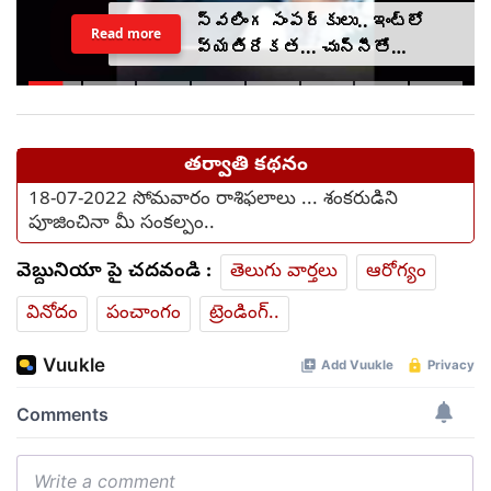
స్వలింగ సంపర్కులు.. ఇంట్లో
Read more
వ్యతిరేకత... చున్నీతో
ఉరేసుకుని ఆత్మహత్య
తర్వాతి కథనం
18-07-2022 సోమవారం రాశిఫలాలు ... శంకరుడిని
పూజించినా మీ సంకల్పం..
వెబ్దునియా పై చదవండి :
తెలుగు వార్తలు
ఆరోగ్యం
వినోదం
పంచాంగం
ట్రెండింగ్..