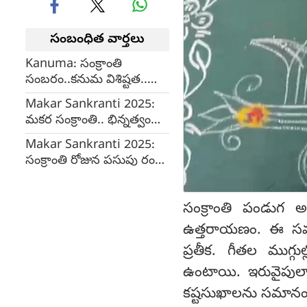
సంబంధిత వార్తలు
Kanuma: సంక్రాంతి
సంబరం..కనుమ విశిష్టత..
రైతన్న నేస్తాలు పశువులకు
Makar Sankranti 2025:
పండగ
మకర సంక్రాంతి.. భిన్నత్వంలో
ఏకత్వం..
Makar Sankranti 2025:
సంక్రాంతి రోజున పసుపు రంగు
దుస్తులు ధరిస్తే..?
సంక్రాంతి పండుగ అ
ఉత్తరాయణం. ఈ సమయ
ప్రతీక. గీతల ముగ్గ
ఉంటాయి. ఇరువైపుల
కష్టసుఖాలను సమానంగా