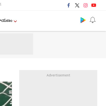
ી
Follow us
ేమాయణం