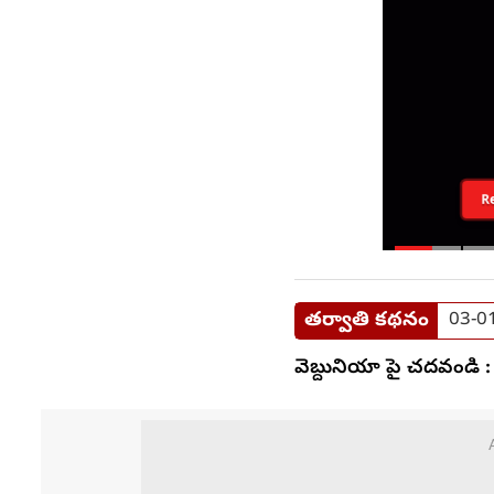
R
తర్వాతి కథనం
03-01
వెబ్దునియా పై చదవండి :