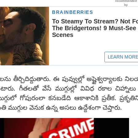
ులను తీర్చిదిద్దుతారు. ఈ పువ్వుల్లో అష్టైశ్వర్యాలకు న
టారు. గీతలతో వేసే ముగ్గుల్లో వివిధ రకాల చిహ్నాల
గులో గోపురంలా కనబడేది ఆకాశానికి ప్రతీక. ప్రకృతి
ి ముగ్గుల వెనుక ఉన్న అసలు ఉద్దేశంగా చెప్తారు.