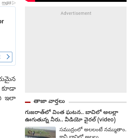
ిలయమైన
ు కూడా
ని ఇలా
తాజా వార్తలు
గుజరాత్‌లో వింత ఘటన.. బావిలో అలల్లా
ఊగుతున్న నీరు.. వీడియో వైరల్ (video)
సముద్రంలో అలలంటే నమ్ముతాం.
కానీ బావిలో అలలు