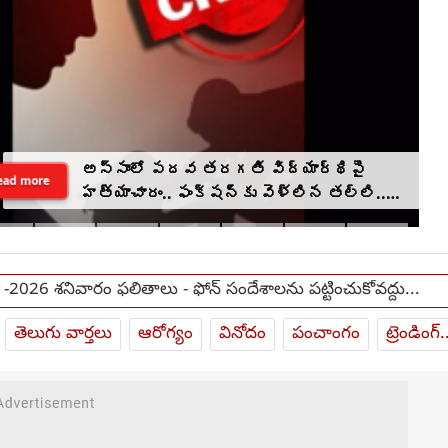
అస్సాంలో పదవ తరగతి విద్యార్థిపై
ead more
హత్యాచారం.. ఫంక్షన్‌కు వెళ్లిన తల్లి..
మంచంపై విగతజీవిగా..?
-2026 శనివారం ఫలితాలు - ఫోన్ సందేశాలను పట్టించుకోవద్దు...
తెలుగు వార్తలు
ఆరోగ్యం
వినోదం
పంచాంగం
ట్రెండింగ్.