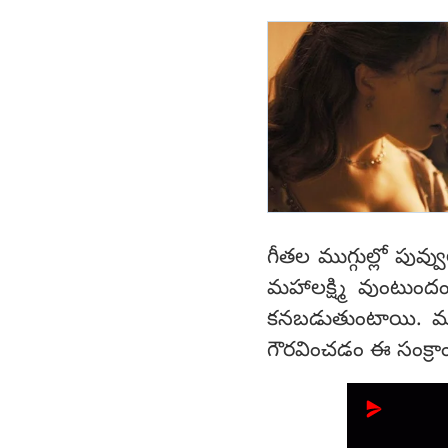
గీతల ముగ్గుల్లో పువ్వ
మహాలక్ష్మి వుంటుందం
కనబడుతుంటాయి. ముగ్
గౌరవించడం ఈ సంక్రాంత