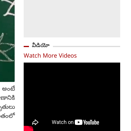
వీడియో
Watch More Videos
. అంటే
ానికి
కృతులు
ితంలో