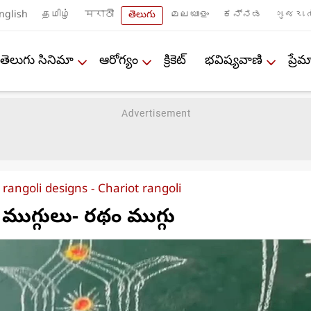
nglish
தமிழ்
मराठी
తెలుగు
മലയാളം
ಕನ್ನಡ
ગુજરાત
తెలుగు సినిమా
ఆరోగ్యం
క్రికెట్
భవిష్యవాణి
ప్ర
rangoli designs - Chariot rangoli
 ముగ్గులు- రథం ముగ్గు