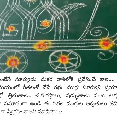
ంటేనే సూర్యుడు మకర రాశిలోకి ప్రవేశించే కాలం.
ంలో గీతలతో వేసే రథం ముగ్గు సూర్యుని ప్రయాణ
ుల్లో త్రిభుజాలు, చతురస్రాలు, షడ్భుజాలు వంటి ఆ
ా సమానంగా ఉండే ఈ గీతల ముగ్గుల ఆకృతులు జీవ
 స్వీకరించాలని సూచిస్తాయి.