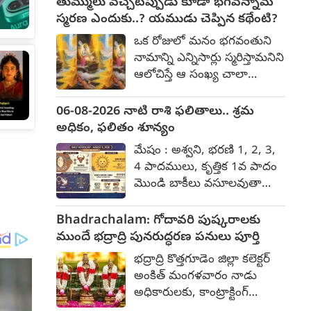
తుమ్ములు వచ్చేటప్పుడు కూడా భగవన్నామ
బలమైన ఉపరితల గాలులు వీచే
పొదుపు ధోరణి ముందుగానే
స్మరణ ఎందుకు..? యముడు చెప్పిన కథేంటి?
అవకాశం ఉంది.
అలవాటు చేసుకోండి. పనులు,
ఒక రోజులో మనం భగవంతుని
బాధ్యతలు ఇతరులకు
నామాన్ని ఎన్నిసార్లు స్మరిస్తామనిని
అప్పగించవద్దు. అనుకోని
ఆలోచిస్తే ఆ సంఖ్య చాలా
సంఘటన ఎదురవుతుంది. పెద్దల
తక్కువగానే ఉంటుంది. గుడికి
జోక్యంతో సమస్య
వెళ్ళేటప్పుడు లేదా పూజ చేసే
06-08-2026 నాటి రాశి ఫలితాలు.. శ్రమ
సద్దుమణుగుతుంది. వృషభం:
సమయంలో మాత్రమే మనం
అధికం, ఫలితం శూన్యం
కృత్తిక 2, 3, 4 పాదాలు, రోహిణి,
జపిస్తాం. కానీ కొంతమంది
మృగశిర 1, 2 పాదాలు
మేషం : అశ్వని, భరణి 1, 2, 3,
తుమ్ములు వచ్చినా కూడా
అనుకూలతలు అంత మాత్రమే.
4 పాదములు, కృత్తిక 1వ పాదం
భగవంతుని పేరును స్మరిస్తారు.
కష్టించినా ఫలితం ఉండదు.
మొండి బాకీలు వసూలవుతాయి.
అలాంటి వారిని చూసి మిగతా
యత్నాలు కొనసాగించండి.
ప్రణాళికలు వేసుకుంటారు.
వాళ్ళు ఎగతాళి చేస్తుంటారు. కానీ
ఇతరుల సాయం ఆశించవద్దు.
ఖర్చులు సామాన్యం,
Bhadrachalam: గోదావరి పుష్కరాలకు
తుమ్ములు వంటి చిన్న విషయానికి
ఖర్చులు విపరీతం. పనుల్లో ఒత్తిడి
అభియోగాలకు ధీటుగా
ముందే భద్రాద్రి పునరుద్ధరణ పనులు పూర్తి
కూడా ఎందుకు భగవంతుని
అధికం. ఆత్మీయుల రాక
స్పందిస్తారు. తలపెట్టిన పనులు
పేరును స్మరించాలి అని పెద్దలు
భద్రాద్రి కొత్తగూడెం జిల్లా కలెక్టర్
ఉత్సాహాన్నిస్తుంది. ప్రయాణం
సాగవు. ఒక సమాచారం
చెబుతారు. ఇక దీని వెనుక ఉన్న
అంకిత్ మంగళవారం నాడు
తలపెడతారు. వాహనం
ఆలోచింపచేస్తుంది. పెద్దలతో
ఆధ్యాత్మిక కారణాన్ని
అధికారులకు, కాంట్రాక్టింగ్
నడిపేటప్పుడు జాగ్రత్త.
సంప్రదింపులు జరుపుతారు.
తెలుసుకుందాం. తుమ్ములు
ఏజెన్సీకి కీలక ఆదేశాలు జారీ