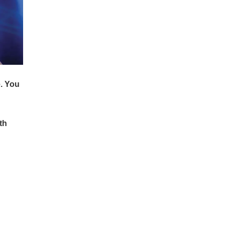
సూచించారు.
సాగించండి. ఖర్చులు విపరీతం.
సాయం చేసేందుకు అయిన వారే
సందేహిస్తారు. పనులు
అస్తవ్యస్తంగా సాగుతాయి.
ప్రియతములతో సంభాషిస్తారు.
పత్రాలు అందుకుంటారు.