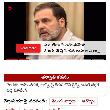
మొబైల్ ఫోన్ టార్చ్ లైట్ల
Read more
వెలుతురులో రోగికి చికిత్స..
ఎక్కడ?
తర్వాతి కథనం
Peddi: రామ్ చరణ్, జాన్వీ పై కేరళ లోని రైల్వే టనల్ దగ్గర
పెద్ది షూటింగ్
వెబ్దునియా పై చదవండి :
తెలుగు వార్తలు
ఆరోగ్యం