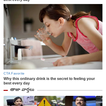
తాజా వార్తలు