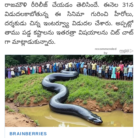
రాజమౌళి రీరిలీజ్ చేయడం తెలిసిందే. ఈనెల 31న
విడుదలకాబోతున్న ఈ సినిమా గురించి హీరోలు,
దర్శకుడు చిన్న ఇంటర్వ్యూ విడుదల చేశారు. అప్పట్లో
తాము పడ్డ కష్టాలను ఇతరత్రా విషయాలను చిట్ చాట్
గా మాట్లాడుకున్నారు.