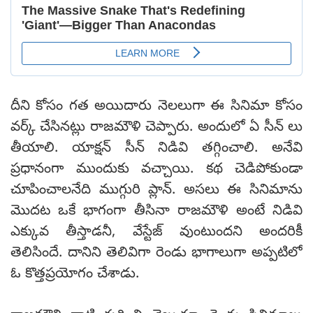
దీని కోసం గత అయిదారు నెలలుగా ఈ సినిమా కోసం
వర్క్ చేసినట్లు రాజమౌళి చెప్పారు. అందులో ఏ సీన్ లు
తీయాలి. యాక్షన్ సీన్ నిడివి తగ్గించాలి. అనేవి
ప్రధానంగా ముందుకు వచ్చాయి. కథ చెడిపోకుండా
చూపించాలనేది ముగ్గురి ప్లాన్. అసలు ఈ సినిమాను
మొదట ఒకే భాగంగా తీసినా రాజమౌళి అంటే నిడివి
ఎక్కువ తీస్తాడనీ, వేస్టేజ్ వుంటుందని అందరికీ
తెలిసిందే. దానిని తెలివిగా రెండు భాగాలుగా అప్పటిలో
ఓ కొత్తప్రయోగం చేశాడు.