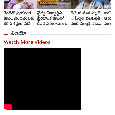
మెడికో ప్రియాంక
వైద్య విద్యార్థిని
జెన్ జీ మన పిల్లలే
జగన్ శ
కేసు.. నిందితులకు
ప్రియాంక కేసులో
... పిల్లల భవిష్యత్
ఆయన 
కఠిన శిక్షలు పడేలా
కీలక పరిణామం :
కంటే మంత్రి పదవి
ఎంతకైన
చర్యలు : హోం
సెక్షన్లు మార్చనున్న
ముఖ్యం కాదు :
వైకాప
వీడియో
మంత్రి అనిత
పోలీసులు
ధర్మేంద్ర ప్రధాన్
చింత
Watch More Videos