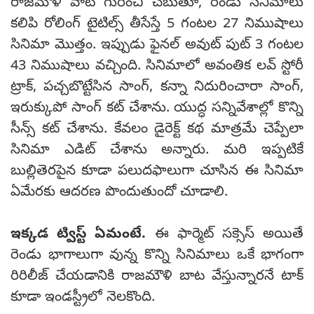
రాజమౌళి వాటి గురించి చెబుతూ, రెండు సినిమాలు
కలిపి రోలింగ్ టైటిల్స్ తీసేస్తే 5 గంటల 27 నిముషాలు
సినిమా మొత్తం. ఇప్పుడు ఫైనల్ అవుట్ పుట్ 3 గంటల
43 నిముషాలు వచ్చింది. సినిమాలో అవంతిక లవ్ స్టోరీ
ట్రాక్, పచ్చబొట్టేసిన సాంగ్, కన్నా నిదురించారా సాంగ్,
ఇరుక్కుపో సాంగ్ కట్ చేశాను. యుద్ధ సన్నివేశాల్లో కొన్ని
సీన్స్ కట్ చేశాను. కేవలం డైరెక్ట్ కథ మాత్రమే చెప్పేలా
సినిమా ఎడిట్ చేశాను అన్నారు. మరి ఇప్పటికే
బుల్లితెరపైన కూడా పలుదఫాలుగా చూసిన ఈ సినిమా
ఏమేరకు ఆదరణ పొందుతుందో చూడాలి.
ఇక్కడ ట్విస్ట్ ఏమంటే.
ఈ ఫార్మెట్ సక్సెస్ అయితే
రెండు భాగాలుగా వున్న కొన్ని సినిమాలు ఒకే భాగంగా
రిరిలీజ్ చేయడానికి రాజమౌళి బాట వేస్తున్నారనే టాక్
కూడా ఇండస్ట్రీలో నెలకొంది.