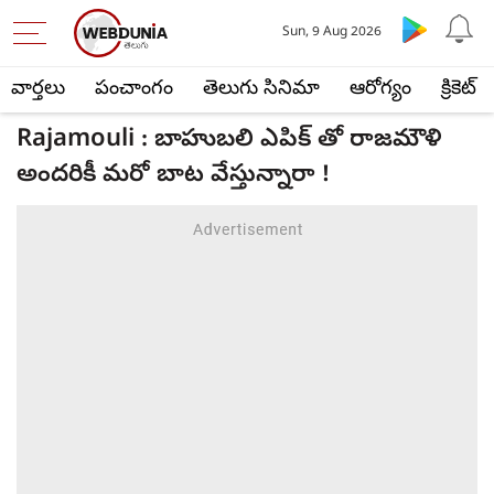
Sun, 9 Aug 2026
వార్తలు
పంచాంగం
తెలుగు సినిమా
ఆరోగ్యం
క్రికెట్
Rajamouli : బాహుబలి ఎపిక్ తో రాజమౌళి
అందరికీ మరో బాట వేస్తున్నారా !