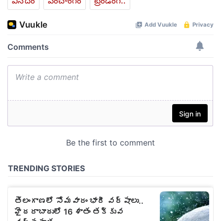
వినోదం
పంచాంగం
ట్రెండింగ్..