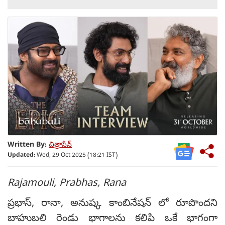
Written By:
చిత్రాసేన్
Updated:
Wed, 29 Oct 2025 (18:21 IST)
Rajamouli, Prabhas, Rana
ప్రభాస్, రానా, అనుష్క కాంబినేషన్ లో రూపొందని
బాహుబలి రెండు భాగాలను కలిపి ఒకే భాగంగా