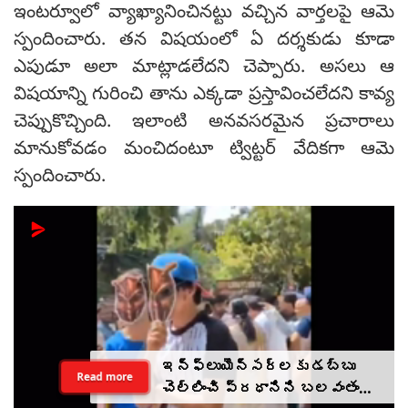
ఇంటర్వూలో వ్యాఖ్యానించినట్టు వచ్చిన వార్తలపై ఆమె
స్పందించారు. తన విషయంలో ఏ దర్శకుడు కూడా
ఎపుడూ అలా మాట్లాడలేదని చెప్పారు. అసలు ఆ
విషయాన్ని గురించి తాను ఎక్కడా ప్రస్తావించలేదని కావ్య
చెప్పుకొచ్చింది. ఇలాంటి అనవసరమైన ప్రచారాలు
మానుకోవడం మంచిదంటూ ట్విట్టర్ వేదికగా ఆమె
స్పందించారు.
ఇన్‌ఫ్లుయెన్సర్‌లకు డబ్బు
Read more
చెల్లించి ప్రధానిని బలవంతంగా