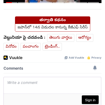
తిట్టించారా? సీజేపీ మెడకు
ఉచ్చు బిగుస్తుందా?
తర్వాతి కథనం
జపాన్‌లో 14న విడుదల కానున్న కేజీఎఫ్ సిరీస్
వెబ్దునియా పై చదవండి :
తెలుగు వార్తలు
ఆరోగ్యం
వినోదం
పంచాంగం
ట్రెండింగ్..