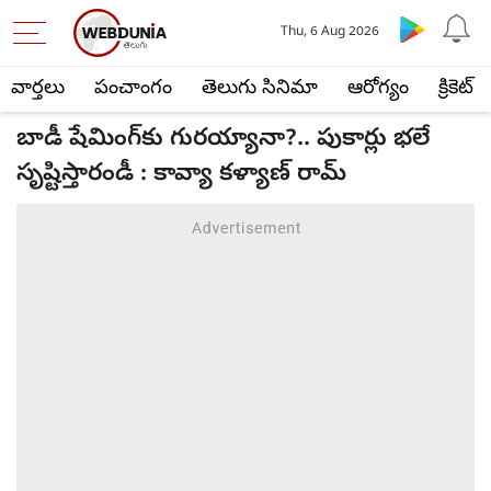
Thu, 6 Aug 2026
వార్తలు
పంచాంగం
తెలుగు సినిమా
ఆరోగ్యం
క్రికెట్
బాడీ షేమింగ్‌కు గురయ్యానా?.. పుకార్లు భలే
సృష్టిస్తారండీ : కావ్యా కళ్యాణ్ రామ్