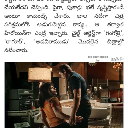
చేయలేదని చెప్పింది. పైగా, పుకార్లు భలే సృష్టిస్తారండీ
అంటూ కామెంట్స్ చేశారు. బాల నటిగా చిత్ర
పరిశ్రమలోకి అడుగుపెట్టిన కావ్య.. ఆ తర్వాత
హీరోయిన్‌గా ఎంట్రీ ఇచ్చారు. చైల్డ్ ఆర్టిస్ట్‌గా 'గంగోత్రి',
'ఠాగూర్', 'అడవిరాముడు' మొదలైన చిత్రాల్లో
నటించారు.