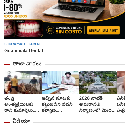
తాజా వార్తలు
తండ్రి
ఇచ్చిన మాటకు
2028 నాటికి
ఎనిమి
అంత్యక్రియలకు
కట్టుబడిన పవన్
అమరావతి
పసిబిడ
రాని కుమార్తెలు..
కల్యాణ్..
నిర్మాణంలో మొదటి
ఎత్తుకెళ
వీడియో కాల్ ద్వారా
కళకళలాడుతున్న
దశ పూర్తి..
వాచ్‌వ
వీడియో
అంతా
రోడ్లు
వంగలపూడి అనిత
మూడు 