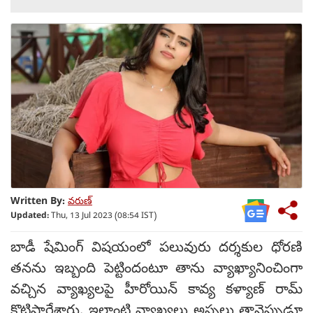
Written By:
వరుణ్
Updated:
Thu, 13 Jul 2023 (08:54 IST)
బాడీ షేమింగ్ విషయంలో పలువురు దర్శకుల ధోరణి
తనను ఇబ్బంది పెట్టిందంటూ తాను వ్యాఖ్యానించింగా
వచ్చిన వ్యాఖ్యలపై హీరోయిన్ కావ్య కళ్యాణ్ రామ్
కొట్టిపారేశారు. ఇలాంటి వ్యాఖ్యలు అస్సలు తానెప్పుడూ