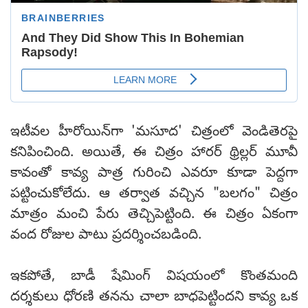
ఇటీవల హీరోయిన్‌గా 'మసూద' చిత్రంలో వెండితెరపై
కనిపించింది. అయితే, ఈ చిత్రం హారర్ థ్రిల్లర్ మూవీ
కావంతో కావ్య పాత్ర గురించి ఎవరూ కూడా పెద్దగా
పట్టించుకోలేదు. ఆ తర్వాత వచ్చిన "బలగం" చిత్రం
మాత్రం మంచి పేరు తెచ్చిపెట్టింది. ఈ చిత్రం ఏకంగా
వంద రోజుల పాటు ప్రదర్శించబడింది.
ఇకపోతే, బాడీ షేమింగ్ విషయంలో కొంతమంది
దర్శకులు ధోరణి తనను చాలా బాధపెట్టిందని కావ్య ఒక