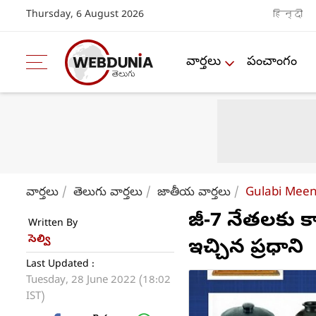
Thursday, 6 August 2026
हिन्दी
వార్తలు
పంచాంగం
వార్తలు
తెలుగు వార్తలు
జాతీయ వార్తలు
Gulabi Meena
జీ-7 నేతలకు కాశ
Written By
సెల్వి
ఇచ్చిన ప్రధాని
Last Updated :
Tuesday, 28 June 2022 (18:02
IST)