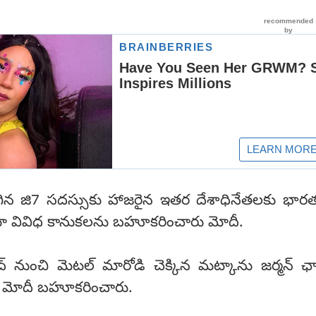
గిన జి7 సదస్సుకు హాజరైన ఇతర దేశాధినేతలకు భార
ిస్తూ వివిధ కానుకలను బహూకరించారు మోదీ.
నుంచి మెటల్ మారోడి చెక్కిన మట్కాను జర్మన్ ఛా
రధాని మోదీ బహూకరించారు.