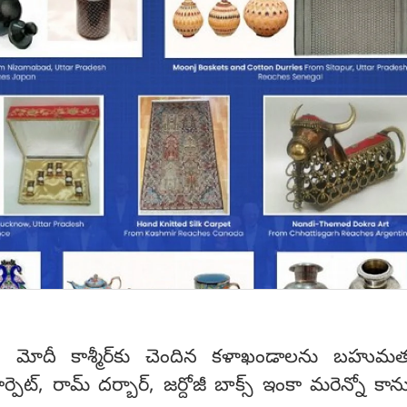
ని మోదీ కాశ్మీర్‌కు చెందిన కళాఖండాలను బహుమత
ార్పెట్, రామ్ దర్బార్, జర్దోజీ బాక్స్ ఇంకా మరెన్నో కా