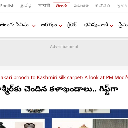
English
தமிழ்
मराठी
తెలుగు
മലയാളം
ಕನ್ನಡ
ગુજરા
తెలుగు సినిమా
ఆరోగ్యం
క్రికెట్
భవిష్యవాణి
ప్ర
kari brooch to Kashmiri silk carpet: A look at PM Modi's
్మీర్‌కు చెందిన కళాఖండాలు.. గిఫ్ట్‌గా