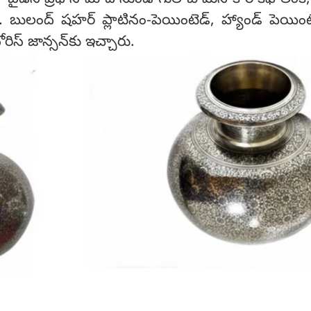
 బైడెన్ ప్రధాని మోదీ నుండి గులాబి మీనాకారి కఫ్ లింక్,
ు. బులంద్ షహర్ ప్లాటినం-పెయింటెడ్, హ్యాండ్ పెయింట
ోరిస్ జాన్సన్‌కు ఇచ్చారు.