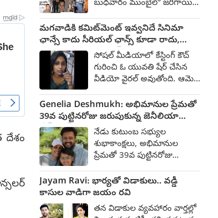
బుధవారం ముంబైలో జరిగాయి.
రూపొందుతోందని తెలిసింది.
బ్లడ్ క్యాన్సర్‌తో పోరాడుతూ 74
ఇందులో పలు షేడ్స్ వున్న
ఏళ్ల వయసులో కన్నుమూసిన
మగవాడికి కమిట్‌మెంట్ ఇవ్వనిదే సినిమా
పాత్రను తను పోషిస్తున్నాడు.
ఆయనకు తుది
ఛాన్సే కాదు సీరియల్ ఛాన్స్ కూడా రాదు,
ప్రభాస్ కు తల్లిదండ్రులుగా మిథున్
నివాళులర్పించేందుకు సినీ
యువతి వీడియో వైరల్
చక్రవర్తి, జయప్రద నటిస్తున్నారు.
సోషల్ మీడియాలో కేస్టింగ్ కౌచ్
రంగానికి చెందిన పలువురు
గురించి ఓ యువతి షేర్ చేసిన
ప్రముఖులు హాజరయ్యారు. :
వీడియో వైరల్ అవుతోంది. ఆమె
అమీర్ ఖాన్, దర్శకుడు అశుతోష్
సెల్ఫీ వీడియోలో మాట్లాడుతూ...
గోవారికర్ నివాళులర్పించారు.
నేనేదో సోషల్ మీడియాలో
Genelia Deshmukh: అభిమానుల ప్రేమతో
ప్రదీప్ రావత్ కుటుంబ సభ్యులు,
వీడియోలు పెడుతుంటాను. ఆ
39వ పుట్టినరోజు జరుపుకున్న జెనీలియా
ప్రముఖులు హాజరయ్యారు.
వీడియోలు చూసి సినిమా ఆఫర్
దేశ్‌ముఖ్
నేడు కుటుంబ సభ్యుల
వుందని ఓ సినిమా కంపెనీవాళ్లు
త దేశం
శుభాకాంక్షలు, అభిమానుల
పిలిచారు. వాళ్లతో డిస్కషన్స్
ప్రేమతో 39వ పుట్టినరోజు
అంతా అయ్యాక చివరికి వాళ్లు
జరుపుకుంది జెనీలియా దేశ్‌ముఖ్.
చెప్పిందేమిటంటే... కమిట్మెంట్
సునీల్ శెట్టి మరియు గీతా ఆర్ట్స్
Jayam Ravi: భార్యతో విడాకులు.. వడ్డీ
న్సలర్
కావాలని. దాంతో ఆ అవకాశం
వంటి ప్రముఖులు కూడా
కాసుల వాడిగా జయం రవి
వద్దని తిరిగి వచ్చేసాను. రెండోసారి
అభిమానులతో కలిసి ఆమెకు
ఇంకొకరు సీరియల్లో అవకాశం
తన విడాకుల వ్యవహారం వార్తల్లో
హృదయపూర్వక శుభాకాంక్షలు