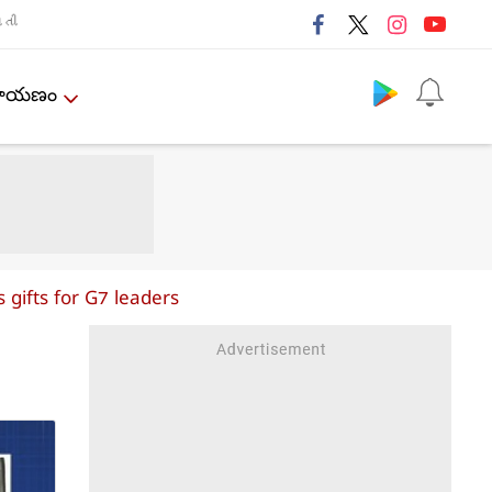
તી
Follow us
ేమాయణం
 gifts for G7 leaders