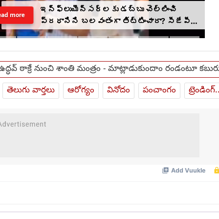
ఇన్‌ఫ్లుయెన్సర్‌లకు డబ్బు చెల్లించి
ead more
ప్రధానిని బలవంతంగా తిట్టించారా? సీజేపీ
మెడకు ఉచ్చు బిగుస్తుందా?
ఉద్ధవ్ ఠాక్రే నుంచి శాంతి మంత్రం - మాట్లాడుకుందాం రండంటూ కబుర
తెలుగు వార్తలు
ఆరోగ్యం
వినోదం
పంచాంగం
ట్రెండింగ్.