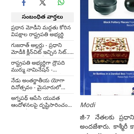
సంబంధిత వార్తలు
ప్రధాన మోడీని మద్దతు కోరిన
విపక్షాల రాష్ట్రపతి అభ్యర్థి
గుజరాత్ అల్లర్లు - ప్రధాని
మోడీకి క్లీన్‌చిట్ ఇచ్చిన సిట్...
సమర్థించిన సుప్రీం
రాష్ట్రపతి అభ్యర్థిగా ద్రౌపది
ముర్ము నామినేషన్ -
యశ్వంత్‌కు 'జడ్' కేటగిరీ
నేడు అంతర్జాతీయ యోగా
భద్రత
దినోత్సవం - మైసూరులో
ప్రధాని యోగాసనాలు
అగ్నపథ్ ఆపేసి యువత
Modi
ఆందోళనలపై దృష్టిసారించండి
: కేరళ సీఎం
జీ-7 నేతలకు ప్రధా
అందజేశారు. కాశ్మీరీ క