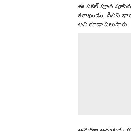
ఈ నికెల్ పూత పూసిన, 
కళాఖండం, దీనిని భారత
అని కూడా పిలుస్తారు.