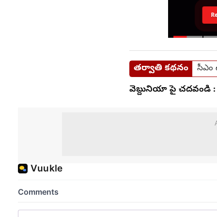
R
తర్వాతి కథనం
సీఎం 
వెబ్దునియా పై చదవండి :