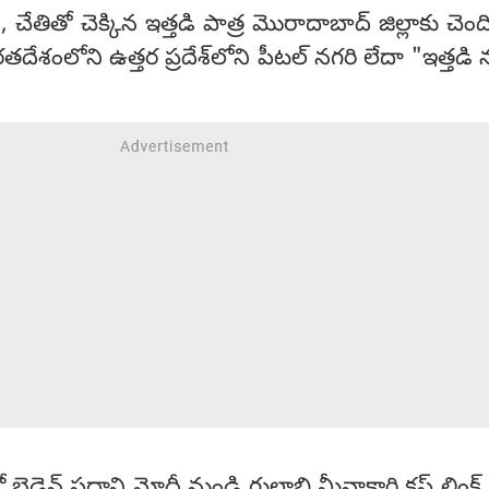
చేతితో చెక్కిన ఇత్తడి పాత్ర మొరాదాబాద్ జిల్లాకు చెం
దేశంలోని ఉత్తర ప్రదేశ్‌లోని పీటల్ నగరి లేదా "ఇత్తడి