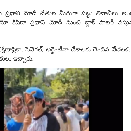
ూడోకు ప్రధాని మోదీ చేతుల మీదుగా పట్టు తివాచీలు అ
యో కిషిడా ప్రధాని మోదీ నుంచి బ్లాక్ పాటరీ వస్త
షిణాఫ్రికా, సెనెగల్, అర్జెంటీనా దేశాలకు చెందిన నేతలక
ులు ఇచ్చారు.