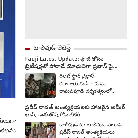
టాలీవుడ్ లేటెస్ట్
Fauji Latest Update: ఫౌజీ కోసం
బ్రిటీషర్లతో పోరాడే యోధునిగా ప్రభాస్ పై
యాక్షన్ సీన్స్
రెబల్ స్టార్ ప్రభాస్
కథానాయకుడిగా హను
రాఘవపూడి దర్శకత్వంలో
రూపొందుతోన్న చిత్రం ఫౌజీ.
కొద్దిరోజులుగా హైదరాబాద్ లోని
ప్రదీప్ రావత్ అంత్యక్రియలకు హాజరైన అమీర్
కోకాపేటలో చిత్రీకరణ
ఖాన్, అశుతోష్ గోవారికర్
ులుగా
జరుగుతోంది. భారతదేశానికి
బాలీవుడ్ టు టాలీవుడ్ నటుడు
స్వాంత్రత్యానికి పూర్వం ఓ
నుకలను
ప్రదీప్ రావత్ అంత్యక్రియలు
సైనికుడి గాధతో ఈ సినిమా