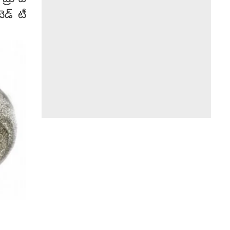
 బ్రూచ్
ెడ్ టీ