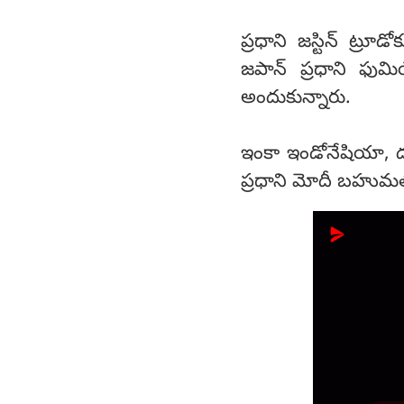
ప్రధాని జస్టిన్ ట్ర
జపాన్ ప్రధాని ఫుమి
అందుకున్నారు.
ఇంకా ఇండోనేషియా, దక్
ప్రధాని మోదీ బహుమత