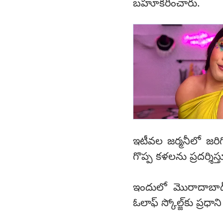
బహూకరించారు.
ఇటీవల జర్మనీలో జరి
గొప్ప కళలను ప్రదర్శ
ఇందులో మొరాదాబాద్ 
ఓలాఫ్ స్కోల్జ్‌కు ప్