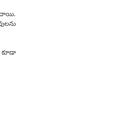
ందాయి.
ువులను
ు కూడా