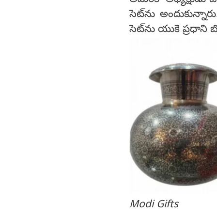
అమెరికా అధ్యక్షుడు జో
సెట్‌ను అందుకున్నార
సెట్‌ను యుకె ప్రధాని బ
Modi Gifts