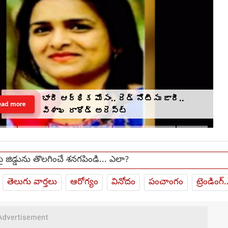
భారీ ఆర్థిక మోసం.. రెడ్ నోటీసు జారీ..
ead more
విశాఖ రాథోడ్‌‌ అరెస్ట్
పై జిడ్డును తొలగించే శనగపిండి... ఎలా?
తెలుగు వార్తలు
ఆరోగ్యం
వినోదం
పంచాంగం
ట్రెండింగ్.