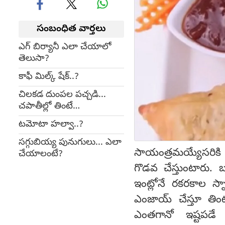
సంబంధిత వార్తలు
ఎగ్ బిర్యానీ ఎలా చేయాలో
తెలుసా?
కాఫీ మిల్క్ షేక్..?
చిలకడ దుంపల పచ్చడి...
చపాతీల్లో తింటే
వదిలిపెట్టరు...
టమోటా హల్వా..?
సగ్గుబియ్య పునుగులు... ఎలా
సాయంత్రమయ్యేసరికి 
చేయాలంటే?
గొడవ చేస్తుంటారు.
ఇంట్లోనే రకరకాల స్నా
ఎంజాయ్ చేస్తూ తింట
ఎంతగానో ఇష్టపడే