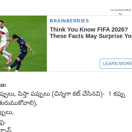
ు:
పులు, పిస్తా పప్పులు (చిన్నగా కట్ చేసినవి)- 1 కప్పు
తురుముకోవాలి),
పులు,
పు,
పూన్,