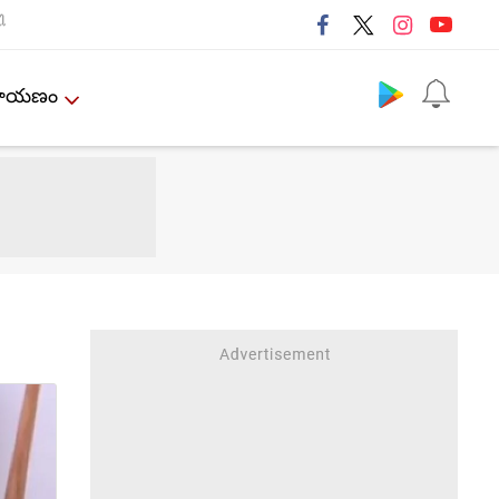
ી
Follow us
ేమాయణం