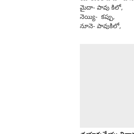
మైదా- పావు కిలో,
నెయ్యి- కప్పు,
నూనె- పావుకిలో,