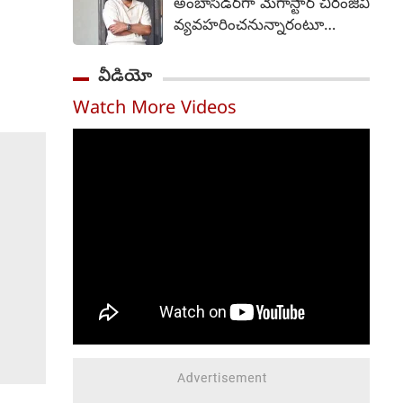
అంబాసిడర్‌గా మెగాస్టార్ చిరంజీవి
ప్రారంభించేందుకు సంబంధించిన
వ్యవహరించనున్నారంటూ
షెడ్యూల్‌కు ముఖ్యమంత్రి
వస్తున్న వార్తలను ఆయన బృందం
ఆమోదం తెలిపారని
తీవ్రంగా ఖండించింది. "ఈ
వీడియో
నీటిపారుదల, పౌర సరఫరాల
వార్తలు అవాస్తవం,
శాఖ మంత్రి ఎన్. ఉత్తమ్ కుమార్
Watch More Videos
నిరాధారమైనవి" అని పేర్కొన్న ఆ
రెడ్డి ఒక అధికారిక ప్రకటనలో
బృందం, ధృవీకరించని
తెలిపారు. సంగారెడ్డిలో రాష్ట్ర
సమాచారాన్ని ప్రచారం చేయవద్దని
స్థాయి ప్రారంభోత్సవ కార్యక్రమం
మీడియాను కోరింది. గత రెండు
జరగనుండగా, అక్కడ
రోజులుగా ఆయనకు
ముఖ్యమంత్రి స్వయంగా కొత్త
సంబంధించిన వార్తలు ప్రచారంలో
రేషన్ కార్డుల పంపిణీని
ఉన్నాయి, వాటిని
లాంఛనంగా ప్రారంభిస్తారు. అదే
ఖండిస్తున్నామని మెగాస్టార్
సమయంలో, తెలంగాణ
బృందం వెల్లడించింది.
వ్యాప్తంగా ఉన్న మొత్తం 119
అంతకుముందు, చిరంజీవి రాష్ట్ర
అసెంబ్లీ నియోజకవర్గాల్లో ఇలాంటి
అధికారిక బ్రాండ్ అంబాసిడర్‌గా
పంపిణీ కార్యక్రమాలను
నియమించే విషయాన్ని
నిర్వహిస్తారు.
ఆంధ్రప్రదేశ్ ప్రభుత్వం
పరిశీలిస్తోందని వార్తలు వచ్చాయి.