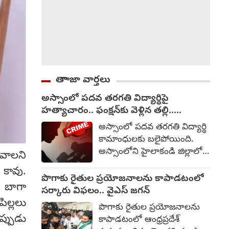
తాాజా వార్తలు
అస్సాంలో పదవ తరగతి విద్యార్థిపై
హత్యాచారం.. ఫంక్షన్‌కు వెళ్లిన తల్లి..
మంచంపై విగతజీవిగా..?
అస్సాంలో పదవ తరగతి విద్యార్థి
కామాంధులకు బలైపోయింది.
అస్సాంలోని హైలాకండి జిల్లాలో
ావాలని
పదవ తరగతి చదువుతున్న 15
 కావు.
ఏళ్ల బాలికపై సామూహిక
పొగాకు రైతుల ప్రయోజనాలను కాపాడటంలో
ా బాగా
అత్యాచారం, హత్యకు
సర్కారు విఫలం.. వైఎస్ జగన్
సంబంధించి ఒక మైనర్‌తో సహా
ిల్లలు
పొగాకు రైతుల ప్రయోజనాలను
ముగ్గురిని అరెస్టు చేసినట్లు
్పుడు
కాపాడటంలో ఆంధ్రప్రదేశ్
పోలీసులు తెలిపారు. ఆగస్టు 1