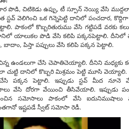
నం:
ర పొడి, చిటికెడు ఉప్పు, టీ స్పూన్ నెయ్యి వేసి ముద్దలా
 స్టవ్ వెలిగించి ఒక గిన్నెపెట్టి దానిలో పంచదార, కొద్దిగా
ట్టాలి. పాకంలో కొబ్బరితురుము వేసి గట్టిపడే వరకు క
ానిలో యాలుకల పొడి వేసి కలిపి పక్కనపెట్టాలి. దీనిలో చ
 బాదాం, పిస్తా పప్పులు వేసి కలిపి పక్కన పెట్టాలి.
చిన్న ఉండలుగా చేసి చెపాతిచెయ్యాలి. దీనిని మధ్యకు కట
ుట్టి దానిలో కొబ్బరి మిశ్రమం పెట్టి మూసి వెయ్యాలి.
సి పక్కన పెట్టాలి. ఇప్పుడు స్టవ్ మీద నూనె వే
ు వేసి దోరగా వేయించి తీసివేయాలి. ఇప్పుడు ప
యించిన సమోసాలు పాకంలో వేసి ఐదునిముషాలు వ
ంతగానో ఇష్టపడే స్వీట్ సమోసా రెడీ.