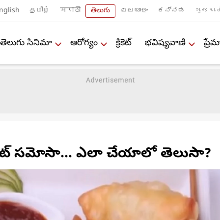
nglish
தமிழ்
मराठी
తెలుగు
മലയാളം
ಕನ್ನಡ
ગુજરાત
తెలుగు సినిమా
ఆరోగ్యం
క్రికెట్
భవిష్యవాణి
ప్ర
్వీట్ సమోసా... ఎలా చేయాలో తెలుసా?