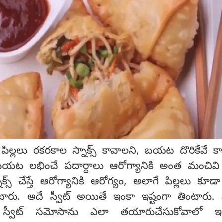
పిల్లలు రకరకాల స్నాక్స్ కావాలని, బయట దొరికేవే క
 బయట లభించే పదార్దాలు ఆరోగ్యానికి అంత మంచివి
క్స్ చేస్తే ఆరోగ్యానికి ఆరోగ్యం, అలాగే పిల్లలు కూడ
ారు. అదే స్వీట్ అయితే ఇంకా ఇష్టంగా తింటారు. ప
 స్వీట్ సమోసాను ఎలా తయారుచేసుకోవాలో ఇప