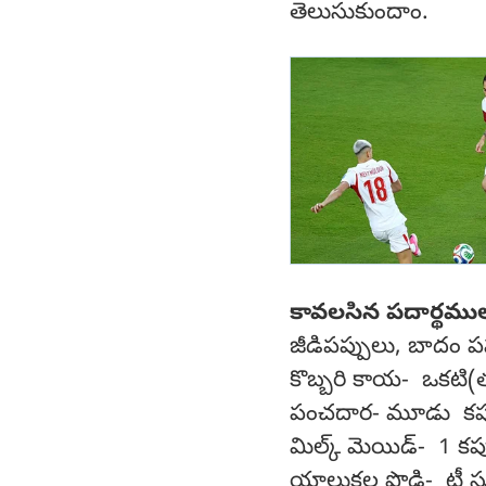
తెలుసుకుందాం.
కావలసిన పదార్థముల
జీడిపప్పులు, బాదం పప్
కొబ్బరి కాయ- ఒకటి(
పంచదార- మూడు కప్
మిల్క్ మెయిడ్- 1 కప్
యాలుకల పొడి- టీ స్