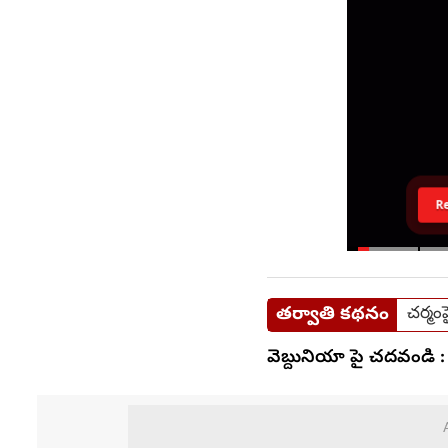
R
తర్వాతి కథనం
చర్మం
వెబ్దునియా పై చదవండి :