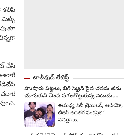
దీనిపై ఇంకా ఎటువంటి అధికారిక
 కలిపి
ప్రకటన వెలువడనప్పటికీ, చర్చలు
తుది దశలో ఉన్నట్లు టాక్
 మిల్క్
వచ్చింది.
లుపుతూ
ిన్నగా
్ చేసి
 అలాగే
టాలీవుడ్ లేటెస్ట్
డిచేసి
హుషారు పిట్టలు, బిగ్ స్క్రీన్ పైన తనను తను
ంచదార
చూసుకుని చెంప పగలగొట్టుకున్న నటుడు,
వీడియో వైరల్
ుంచి,
ఈమధ్య సినీ ట్రెయిలర్, ఆడియో,
టీజర్ తదితర ఫంక్షన్లలో
విచిత్రాలు
చోటుచేసుకుంటున్నాయి.
కొంతమంది దుస్తులు గురించి