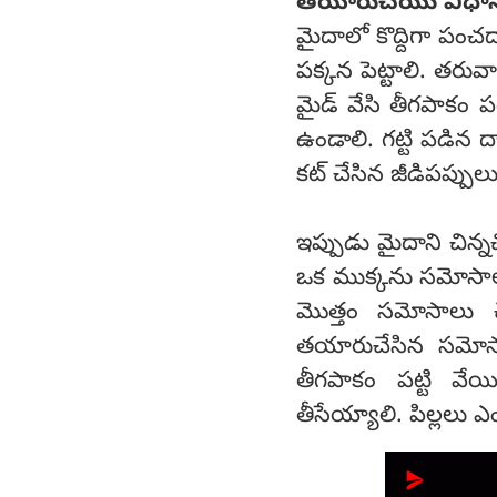
తయారుచేయు విధా
మైదాలో కొద్దిగా పంచదా
పక్కన పెట్టాలి. తరువాత
మైడ్ వేసి తీగపాకం ప
ఉండాలి. గట్టి పడిన ద
కట్ చేసిన జీడిపప్పులు,
ఇప్పుడు మైదాని చిన్న
ఒక ముక్కను సమోసాలా చ
మొత్తం సమోసాలు చే
తయారుచేసిన సమోసాల
తీగపాకం పట్టి వే
తీసేయ్యాలి. పిల్లలు ఎ