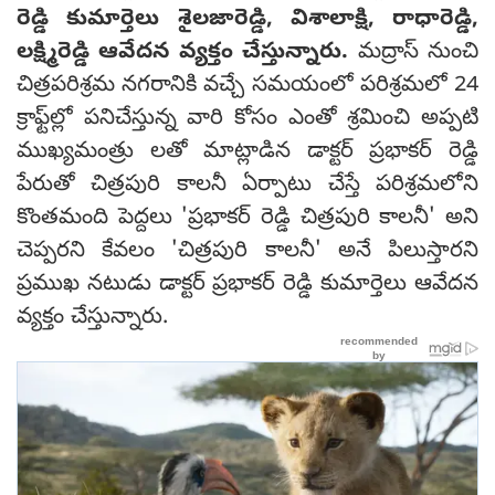
రెడ్డి కుమార్తెలు శైలజారెడ్డి, విశాలాక్షి, రాధారెడ్డి,
లక్ష్మిరెడ్డి ఆవేద‌న వ్య‌క్తం చేస్తున్నారు.
మద్రాస్‌ నుంచి
చిత్రపరిశ్రమ నగరానికి వచ్చే సమయంలో పరిశ్రమలో 24
క్రాఫ్ట్‌ల్లో పనిచేస్తున్న వారి కోసం ఎంతో శ్రమించి అప్పటి
ముఖ్యమంత్రు లతో మాట్లాడిన డాక్టర్‌ ప్రభాకర్‌ రెడ్డి
పేరుతో చిత్రపురి కాలనీ ఏర్పాటు చేస్తే పరిశ్రమలోని
కొంతమంది పెద్దలు 'ప్రభాకర్‌ రెడ్డి చిత్రపురి కాలనీ' అని
చెప్పరని కేవలం 'చిత్రపురి కాలనీ' అనే పిలుస్తారని
ప్రముఖ నటుడు డాక్టర్‌ ప్రభాకర్‌ రెడ్డి కుమార్తెలు ఆవేదన
వ్యక్తం చేస్తున్నారు.