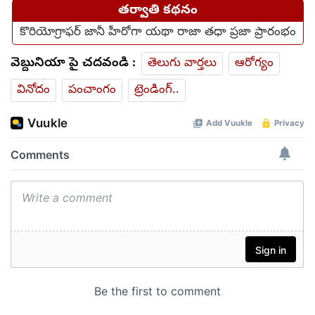
తర్వాతి కథనం
కొరియోగ్రాఫర్ జానీ హీరోగా యథా రాజా తధా ప్రజా ప్రారంభం
వెబ్దునియా పై చదవండి :
తెలుగు వార్తలు
ఆరోగ్యం
వినోదం
పంచాంగం
ట్రెండింగ్..