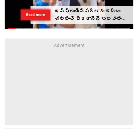
ఇన్‌ఫ్లుయెన్సర్‌లకు డబ్బు
Read more
చెల్లించి ప్రధానిని బలవంతంగా
తిట్టించారా? సీజేపీ మెడకు
ఉచ్చు బిగుస్తుందా?