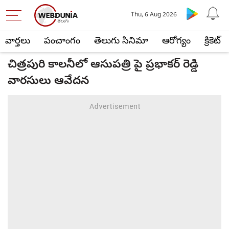
Thu, 6 Aug 2026
వార్తలు
పంచాంగం
తెలుగు సినిమా
ఆరోగ్యం
క్రికెట్
చిత్ర‌పురి కాల‌నీలో ఆసుప‌త్రి పై ప్ర‌భాక‌ర్ రెడ్డి
వార‌సులు ఆవేద‌న‌