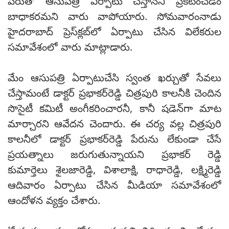
పేరుతో ఆసుపత్రి ఏర్పాటు చేస్తానని ప్రకటించడం
బాధాకరమని వారు వాపోయారు. సోమ‌వారంనాడు
హైద‌రాబాద్ ప్రెస్‌క్ల‌బ్‌లో ఏర్పాటు చేసిన విలేక‌రుల
స‌మావేశంలో వారు మాట్లాడారు.
మేం ఆసుప‌త్రి ఏర్పాటుచేసి స్వంత ఖ‌ర్చుతో సేవ‌లు
చేస్తామంటే డాక్టర్‌ ప్రభాకర్‌రెడ్డి చిత్ర‌పురి కాల‌నీకి చెందిన
సొసైటీ క‌మిటీ అంగీక‌రించార‌నీ, కానీ ష‌డెన్‌గా మాట
మార్చార‌ని ఆవేద‌న చెందారు. ఈ చర్య వల్ల చిత్రపురి
కాలనీలో డాక్టర్‌ ప్రభాకర్‌రెడ్డి పేరును లేకుండా చేసే
ప్రయత్నాలు జరుగుతున్నాయని ప్రభాకర్‌ రెడ్డి
కుమార్తెలు శైలజారెడ్డి, విశాలాక్షి, రాధారెడ్డి, లక్ష్మిరెడ్డి
ఆదివారం ఏర్పాటు చేసిన మీడియా సమావేశంలో
ఆందోళన వ్యక్తం చేశారు.