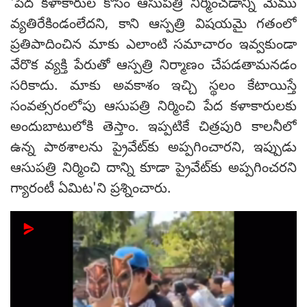
'పేద కళాకారుల కోసం ఆసుపత్రి నిర్మించడాన్ని మేము
వ్యతిరేకిండంలేదని, కాని ఆస్పత్రి విషయమై గతంలో
ప్రతిపాదించిన మాకు ఎలాంటి సమాచారం ఇవ్వకుండా
వేరొక వ్యక్తి పేరుతో ఆస్పత్రి నిర్మాణం చేపడతామనడం
సరికాదు. మాకు అవకాశం ఇచ్చి స్థలం కేటాయిస్తే
సంవత్సరంలోపు ఆసుపత్రి నిర్మించి పేద కళాకారులకు
అందుబాటులోకి తెస్తాం. ఇప్పటికే చిత్రపురి కాలనీలో
ఉన్న పాఠశాలను ప్రైవేట్‌కు అప్పగించారని, ఇప్పుడు
ఆసుపత్రి నిర్మించి దాన్ని కూడా ప్రైవేట్‌కు అప్పగించరని
గ్యారంటీ ఏమిట'ని ప్రశ్నించారు.