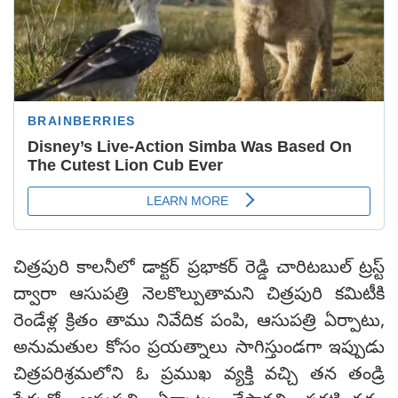
చిత్రపురి కాలనీలో డాక్టర్‌ ప్రభాకర్‌ రెడ్డి చారిటబుల్‌ ట్రస్ట్‌
ద్వారా ఆసుపత్రి నెలకొల్పుతామని చిత్రపురి కమిటీకి
రెండేళ్ల క్రితం తాము నివేదిక పంపి, ఆసుపత్రి ఏర్పాటు,
అనుమతుల కోసం ప్రయత్నాలు సాగిస్తుండగా ఇప్పుడు
చిత్రపరిశ్రమలోని ఓ ప్రముఖ వ్యక్తి వచ్చి తన తండ్రి