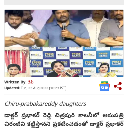
Written By:
డీవీ
Updated:
Tue, 23 Aug 2022 (10:23 IST)
Chiru-prabakareddy daughters
డాక్టర్‌ ప్రభాకర్‌ రెడ్డి చిత్ర‌పురి కాల‌నీలో ఆసుప‌త్రి
చిరంజీవి క‌ట్టిస్తాన‌ని ప్ర‌క‌టించ‌డంతో డాక్టర్‌ ప్రభాకర్‌