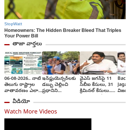
తాజా వార్తలు
06-08-2026.. నాటి
ఇన్‌ఫ్లుయెన్సర్‌లకు
వైఎస్ జగన్‌పై 11
Back
తెలుగు రాష్ట్రాల
డబ్బు చెల్లించి
సీబీఐ కేసులు, 31
Jagan
వాతావరణం ఎలా
ప్రధానిని
క్రిమినల్ కేసులు..
విజయస
వుందంటే?
బలవంతంగా
ఇంకా సాగదీత
రాజకీ
వీడియో
తిట్టించారా? సీజేపీ
ఎందుకు?
తిరిగి
మెడకు ఉచ్చు
చేరుత
Watch More Videos
బిగుస్తుందా?