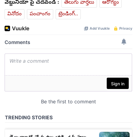
వెబ్దునియా పై చదవండి :
తెలుగు వార్తలు
ఆరోగ్యం
వినోదం
పంచాంగం
ట్రెండింగ్..