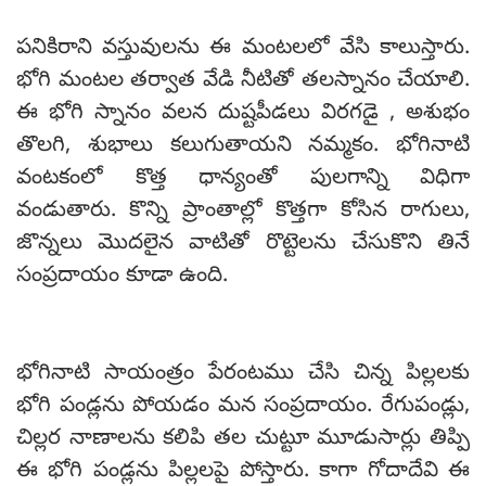
పనికిరాని వస్తువులను ఈ మంటలలో వేసి కాలుస్తారు.
భోగి మంటల తర్వాత వేడి నీటితో తలస్నానం చేయాలి.
ఈ భోగి స్నానం వలన దుష్టపీడలు విరగడై , అశుభం
తొలగి, శుభాలు కలుగుతాయని నమ్మకం. భోగినాటి
వంటకంలో కొత్త ధాన్యంతో పులగాన్ని విధిగా
వండుతారు. కొన్ని ప్రాంతాల్లో కొత్తగా కోసిన రాగులు,
జొన్నలు మెుదలైన వాటితో రొట్టెలను చేసుకొని తినే
సంప్రదాయం కూడా ఉంది.
భోగినాటి సాయంత్రం పేరంటము చేసి చిన్న పిల్లలకు
భోగి పండ్లను పోయడం మన సంప్రదాయం. రేగుపండ్లు,
చిల్లర నాణాలను కలిపి తల చుట్టూ మూడుసార్లు తిప్పి
ఈ భోగి పండ్లను పిల్లలపై పోస్తారు. కాగా గోదాదేవి ఈ