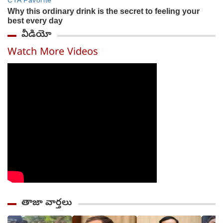
వీడియో
Watch More Videos
తాజా వార్తలు