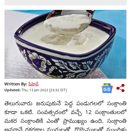
Written By:
సిహెచ్
Updated:
Thu, 13 Jan 2022 (23:32 IST)
తెలుగువారు జరుపుకునే పెద్ద పండుగలలో సంక్రాంతి
కూడా ఒకటి. సంవత్సరంలో వచ్చే 12 సంక్రాంతులలో
మకర సంక్రాంతికి ఎంతో ప్రాముఖ్యం ఉంది. సంక్రాంతి
అనగానే రకరకాల ముగ్గులతో, గొబ్బెమ్మలతో ముంగిళ్లు