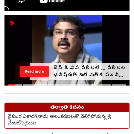
జెన్ జీ మన పిల్లలే ... పిల్లల
Read more
భవిష్యత్ కంటే మంత్రి పదవి
ముఖ్యం కాదు : ధర్మేంద్ర
ప్రధాన్
తర్వాతి కథనం
వైకుంఠ ఏకాదశినాడు అలంకరణలతో వెలిగిపోతున్న శ్రీ
వేంకటేశ్వరుడు