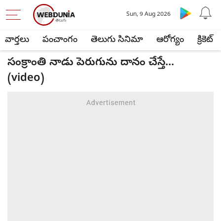
Sun, 9 Aug 2026
వార్తలు
పంచాంగం
తెలుగు సినిమా
ఆరోగ్యం
క్రికెట్
సంక్రాంతి నాడు పెరుగును దానం చేస్తే...
(video)