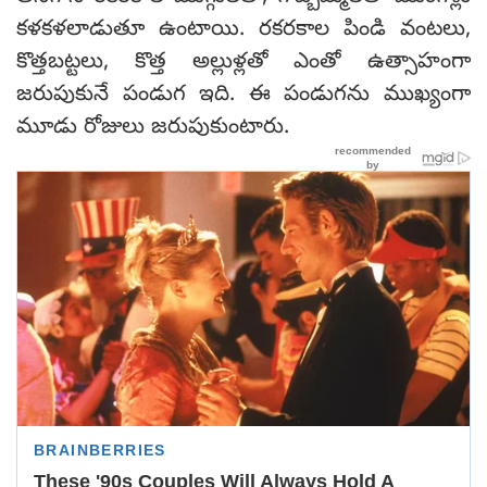
కళకళలాడుతూ ఉంటాయి. రకరకాల పిండి వంటలు,
కొత్తబట్టలు, కొత్త అల్లుళ్లతో ఎంతో ఉత్సాహంగా
జరుపుకునే పండుగ ఇది. ఈ పండుగను ముఖ్యంగా
మూడు రోజులు జరుపుకుంటారు.