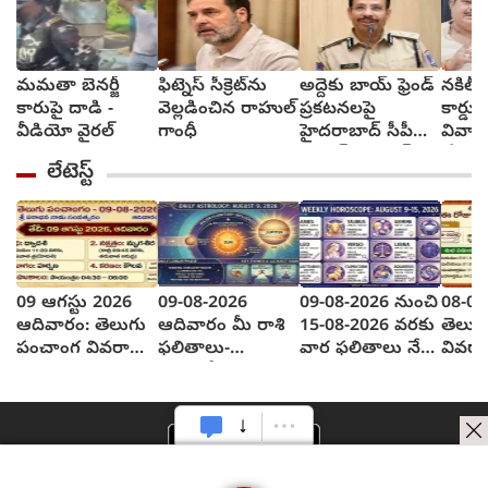
మమతా బెనర్జీ
ఫిట్నెస్ సీక్రెట్‌ను
అద్దెకు బాయ్‌ ఫ్రెండ్‌
నకిలీ గ
కారుపై దాడి -
వెల్లడించిన రాహుల్
ప్రకటనలపై
కార్డు
వీడియో వైరల్
గాంధీ
హైదరాబాద్ సీపీ
వివాహ
స్ట్రాంగ్ వార్నింగ్
చేసుకు
లేటెస్ట్
ఎమ్మెల
09 ఆగస్టు 2026
09-08-2026
09-08-2026 నుంచి
08-08
ఆదివారం: తెలుగు
ఆదివారం మీ రాశి
15-08-2026 వరకు
తెలుగ
పంచాంగ వివరాలు
ఫలితాలు-
వార ఫలితాలు నేడు
వివరా
ఎలా వున్నాయి?
వాస్తుదోష నివారణ
సాధ్యం కానిది
వున్న
చర్యలు
రేపు...?
చేపడతారు..