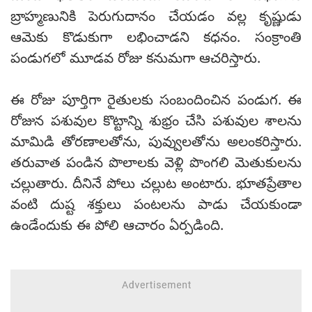
బ్రాహ్మణునికి పెరుగుదానం చేయడం వల్ల కృష్ణుడు
ఆమెకు కొడుకుగా లభించాడని కధనం. సంక్రాంతి
పండుగలో మూడవ రోజు కనుమగా ఆచరిస్తారు.
ఈ రోజు పూర్తిగా రైతులకు సంబందించిన పండుగ. ఈ
రోజున పశువుల కొట్టాన్ని శుభ్రం చేసి పశువుల శాలను
మామిడి తోరణాలతోను, పువ్వులతోను అలంకరిస్తారు.
తరువాత పండిన పొలాలకు వెళ్లి పొంగలి మెతుకులను
చల్లుతారు. దీనినే పోలు చల్లుట అంటారు. భూతప్రేతాల
వంటి దుష్ట శక్తులు పంటలను పాడు చేయకుండా
ఉండేందుకు ఈ పోలి ఆచారం ఏర్పడింది.