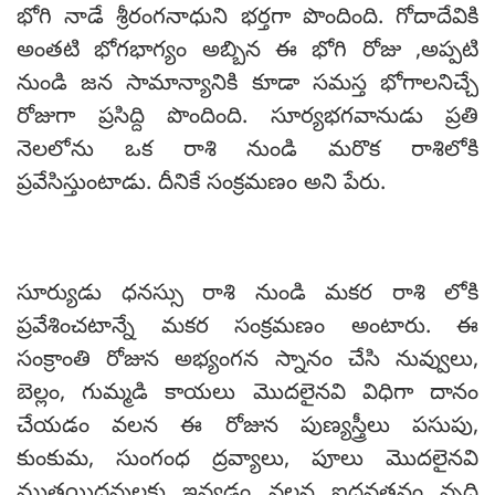
భోగి నాడే శ్రీరంగనాధుని భర్తగా పొందింది. గోదాదేవికి
అంతటి భోగభాగ్యం అబ్బిన ఈ భోగి రోజు ,అప్పటి
నుండి జన సామాన్యానికి కూడా సమస్త భోగాలనిచ్చే
రోజుగా ప్రసిద్ది పొందింది. సూర్యభగవానుడు ప్రతి
నెలలోను ఒక రాశి నుండి మరొక రాశిలోకి
ప్రవేసిస్తుంటాడు. దీనికే సంక్రమణం అని పేరు.
సూర్యుడు ధనస్సు రాశి నుండి మకర రాశి లోకి
ప్రవేశించటాన్నే మకర సంక్రమణం అంటారు. ఈ
సంక్రాంతి రోజున అభ్యంగన స్నానం చేసి నువ్వులు,
బెల్లం, గుమ్మడి కాయలు మెుదలైనవి విధిగా దానం
చేయడం వలన ఈ రోజున పుణ్యస్త్రీలు పసుపు,
కుంకుమ, సుంగంధ ద్రవ్యాలు, పూలు మెుదలైనవి
ముత్తయిదవులకు ఇవ్వడం వలన ఐదవతనం వృద్ది