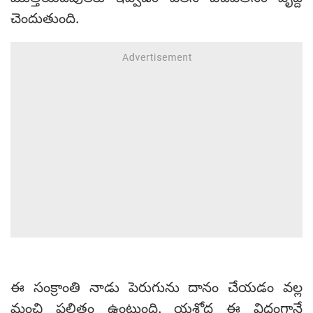
చెందుతుంది.
ఈ సంక్రాంతి నాడు పెరుగును దానం చేయడం వల్ల
మంచి ఫలితం ఉంటుంది. యశోద ఈ విధంగానే