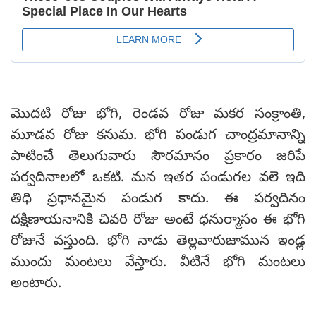
మెుదటి రోజు భోగి, రెండవ రోజు మకర సంక్రాంతి,
మూడవ రోజు కనుమ. భోగి పండుగ చాంద్రమానాన్ని
పాటించే తెలుగువారు సౌరమానం ప్రకారం జరిపే
పర్వదినాలలో ఒకటి. మన ఇతర పండుగల వలె ఇది
తిధి ప్రధానమైన పండుగ కాదు. ఈ పర్వదినం
దక్షిణాయనానికి చివరి రోజు అంటే ధనుర్మాసం ఈ భోగి
రోజునే వస్తుంది. భోగి నాడు తెల్లవారుజామున ఇండ్ల
ముందు మంటలు వేస్తారు. వీటినే భోగి మంటలు
అంటారు.